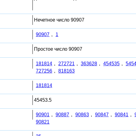
Нечетное число 90907
90907
,
1
Простое число 90907
181814
,
272721
,
363628
,
454535
,
545
727256
,
818163
181814
45453.5
90901
,
90887
,
90863
,
90847
,
90841
,
90821