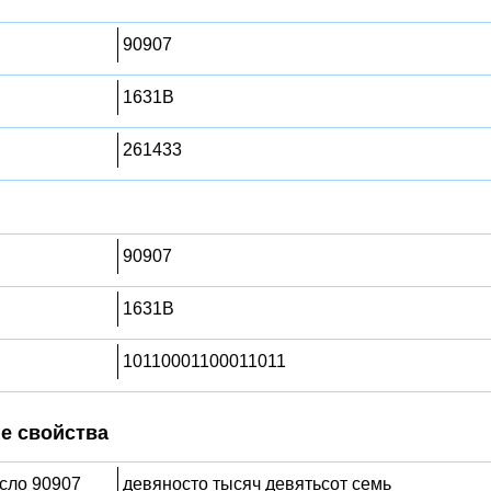
90907
1631B
261433
90907
1631B
10110001100011011
е свойства
исло 90907
девяносто тысяч девятьсот семь