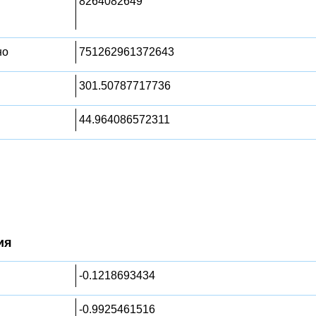
8264082649
но
751262961372643
301.50787717736
44.964086572311
ия
-0.1218693434
-0.9925461516