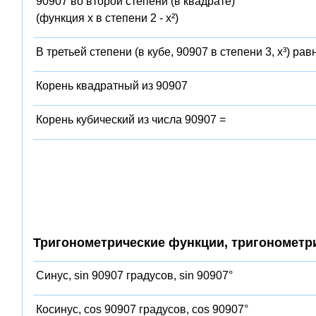
90907 во второй степени (в квадрате)
(функция x в степени 2 - x²)
В третьей степени (в кубе, 90907 в степени 3, x³) рав
Корень квадратный из 90907
Корень кубический из числа 90907 =
Тригонометрические функции, тригонометр
Синус, sin 90907 градусов, sin 90907°
Косинус, cos 90907 градусов, cos 90907°