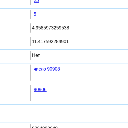
25
5
4.9585973259538
11.417592284901
Нет
число 90908
90906