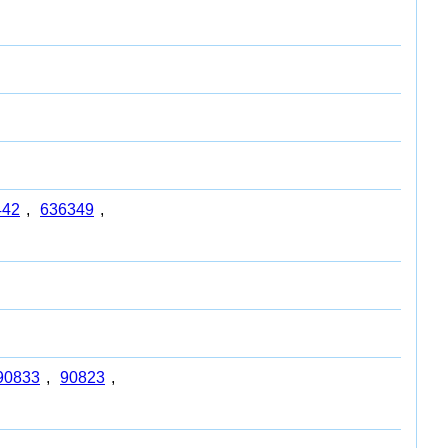
442
,
636349
,
90833
,
90823
,