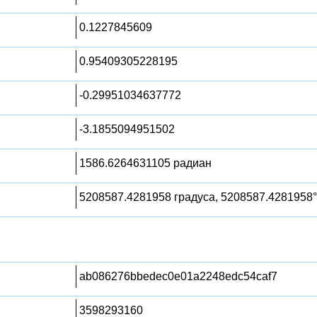
0.1227845609
0.95409305228195
-0.29951034637772
-3.1855094951502
1586.6264631105 радиан
5208587.4281958 градуса, 5208587.4281958°
ab086276bbedec0e01a2248edc54caf7
3598293160