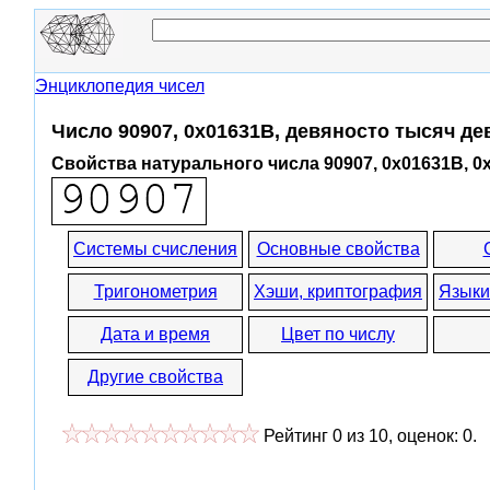
Энциклопедия чисел
Число 90907, 0x01631B, девяносто тысяч де
Свойства натурального числа 90907, 0x01631B, 0
Системы счисления
Основные свойства
Тригонометрия
Хэши, криптография
Языки
Дата и время
Цвет по числу
Другие свойства
Рейтинг
0
из
10
, оценок:
0
.