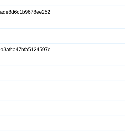
8ade8d6c1b9678ee252
ba3afca47bfa5124597c