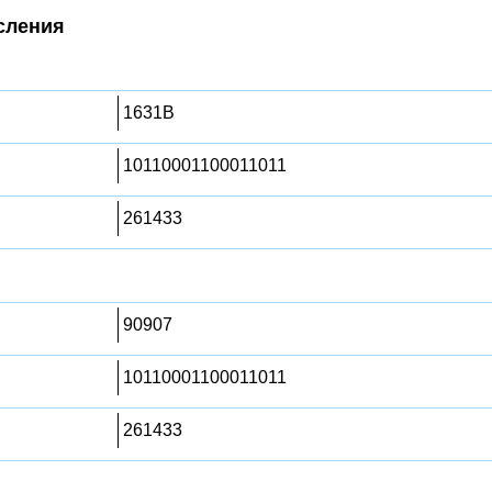
сления
1631B
10110001100011011
261433
90907
10110001100011011
261433