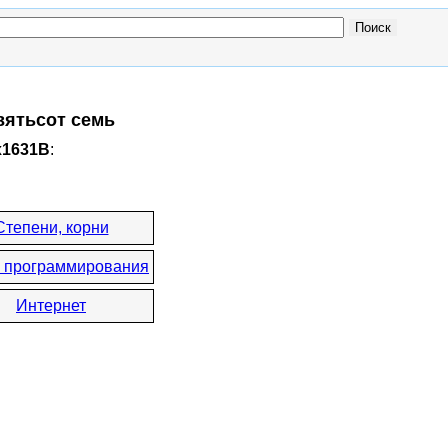
вятьсот семь
x1631B
:
Степени, корни
 программирования
Интернет