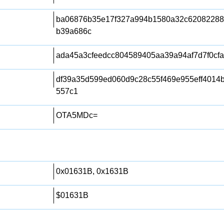
ba06876b35e17f327a994b1580a32c6208228
b39a686c
ada45a3cfeedcc804589405aa39a94af7d7f0cfa
df39a35d599ed060d9c28c55f469e955eff4014
557c1
OTA5MDc=
0x01631B, 0x1631B
$01631B