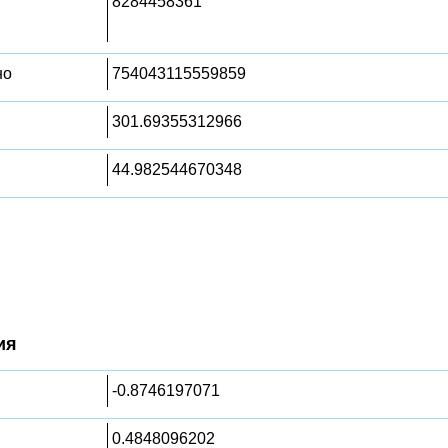
8284458361
но
754043115559859
301.69355312966
44.982544670348
ия
-0.8746197071
0.4848096202