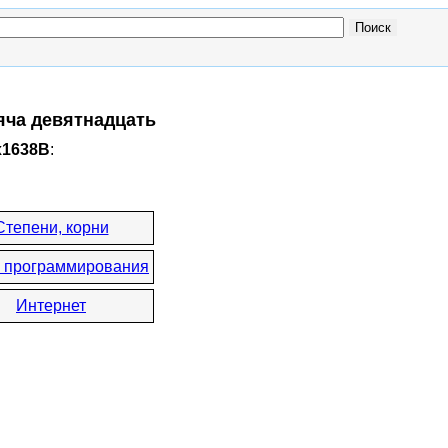
яча девятнадцать
x1638B
:
Степени, корни
 программирования
Интернет