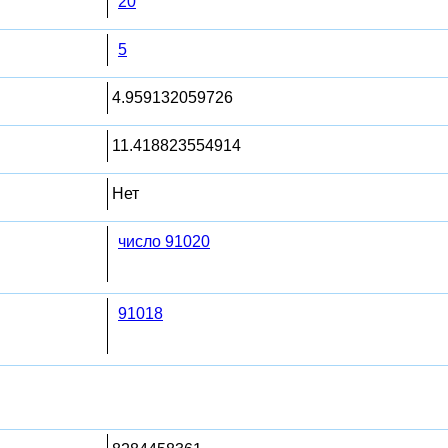
20
5
4.959132059726
11.418823554914
Нет
число 91020
91018