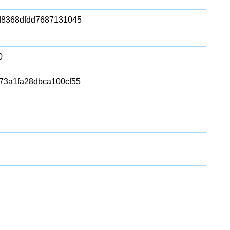
d8368dfdd7687131045
0
73a1fa28dbca100cf55