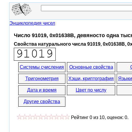
Энциклопедия чисел
Число 91019, 0x01638B, девяносто одна тыс
Свойства натурального числа 91019, 0x01638B, 0
Системы счисления
Основные свойства
Тригонометрия
Хэши, криптография
Языки
Дата и время
Цвет по числу
Другие свойства
Рейтинг
0
из
10
, оценок:
0
.