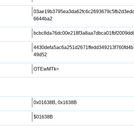
03ae19b3795ea3da62fc6c2693679c5fb2d3ed
6644ba2
bcbc8da76dc00e218f3a8aa7dbca01fbf2009dd
4430defa5ac6a251d2671ffedd349213f760fd4b
49d52
OTEwMTk=
0x01638B, 0x1638B
$01638B