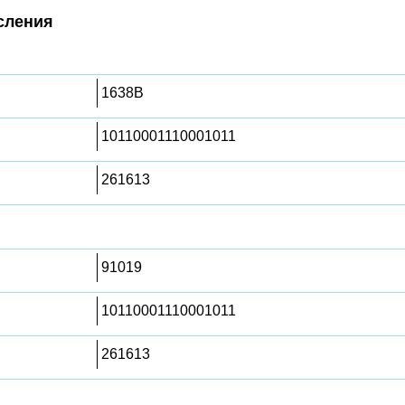
сления
1638B
10110001110001011
261613
91019
10110001110001011
261613