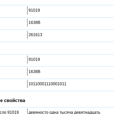
91019
1638B
261613
91019
1638B
10110001110001011
е свойства
исло 91019
девяносто одна тысяча девятнадцать