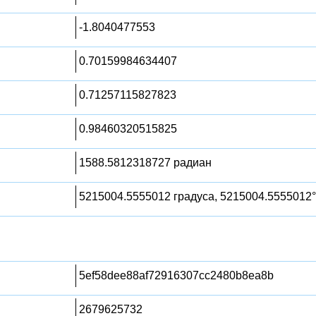
-1.8040477553
0.70159984634407
0.71257115827823
0.98460320515825
1588.5812318727 радиан
5215004.5555012 градуса, 5215004.5555012°
5ef58dee88af72916307cc2480b8ea8b
2679625732