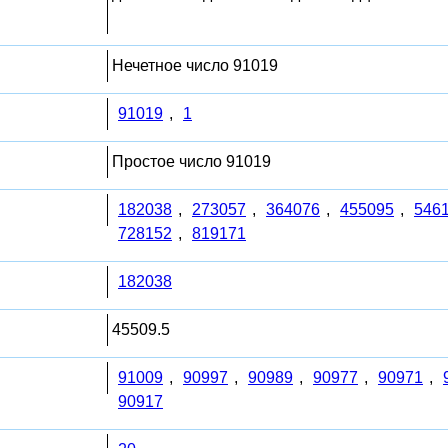
Нечетное число 91019
91019
,
1
Простое число 91019
182038
,
273057
,
364076
,
455095
,
546
728152
,
819171
182038
45509.5
91009
,
90997
,
90989
,
90977
,
90971
,
90917