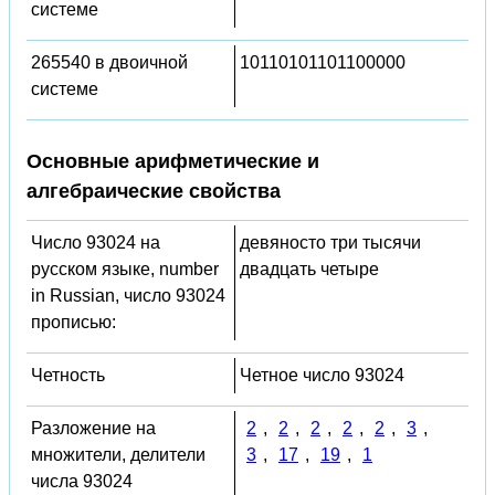
системе
265540 в двоичной
10110101101100000
системе
Основные арифметические и
алгебраические свойства
Число 93024 на
девяносто три тысячи
русском языке, number
двадцать четыре
in Russian, число 93024
прописью:
Четность
Четное число 93024
Разложение на
2
,
2
,
2
,
2
,
2
,
3
,
множители, делители
3
,
17
,
19
,
1
числа 93024