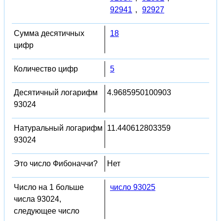
92941
,
92927
Сумма десятичных
18
цифр
Количество цифр
5
Десятичный логарифм
4.9685950100903
93024
Натуральный логарифм
11.440612803359
93024
Это число Фибоначчи?
Нет
Число на 1 больше
число 93025
числа 93024,
следующее число