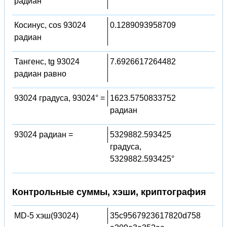
радиан
Косинус, cos 93024
0.1289093958709
радиан
Тангенс, tg 93024
7.6926617264482
радиан равно
93024 градуса, 93024° =
1623.5750833752
радиан
93024 радиан =
5329882.593425
градуса,
5329882.593425°
Контрольные суммы, хэши, криптография
MD-5 хэш(93024)
35c9567923617820d758