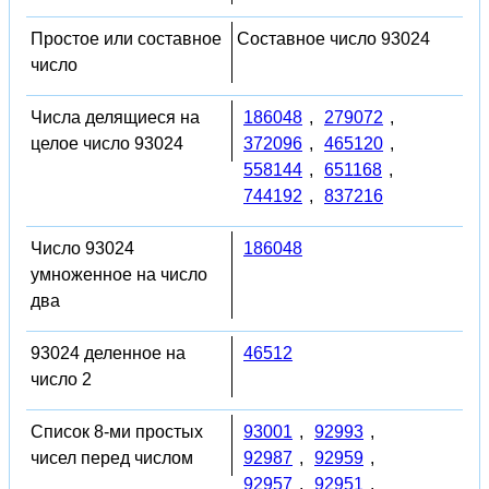
Простое или составное
Составное число 93024
число
Числа делящиеся на
186048
,
279072
,
целое число 93024
372096
,
465120
,
558144
,
651168
,
744192
,
837216
Число 93024
186048
умноженное на число
два
93024 деленное на
46512
число 2
Список 8-ми простых
93001
,
92993
,
чисел перед числом
92987
,
92959
,
92957
,
92951
,