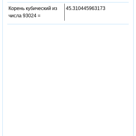
Корень кубический из
45.310445963173
числа 93024 =