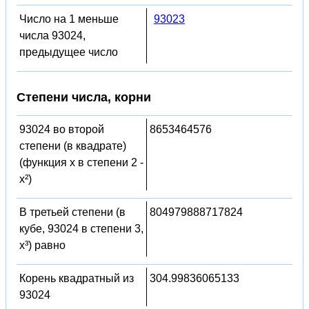
Число на 1 меньше
93023
числа 93024,
предыдущее число
Степени числа, корни
93024 во второй
8653464576
степени (в квадрате)
(функция x в степени 2 -
x²)
В третьей степени (в
804979888717824
кубе, 93024 в степени 3,
x³) равно
Корень квадратный из
304.99836065133
93024