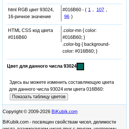
html RGB цвет 93024,
#016B60 - (
1
,
107
,
16-ричное значение
96
)
HTML CSS код цвета
.color-mn { color:
#016B60
#016B60; }
.color-bg { background-
color: #016B60; }
Цвет для данного числа 93024
Здесь вы можете изменить составляющую цвета
для данного числа 93024 или цвета 016B60:
Показать таблицу цветов
Copyright © 2009-2026
BiKubik.com
BiKubik.com - посвящен свойствам чисел, делимости
числа, взаимосвязям чисел друг с другом, цветовому