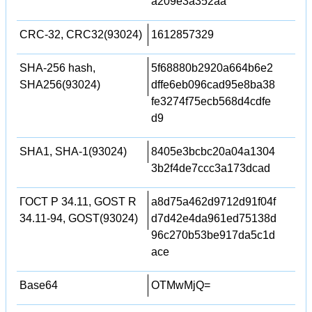
a209e3a352aa
CRC-32, CRC32(93024)
1612857329
SHA-256 hash,
5f68880b2920a664b6e2
SHA256(93024)
dffe6eb096cad95e8ba38
fe3274f75ecb568d4cdfe
d9
SHA1, SHA-1(93024)
8405e3bcbc20a04a1304
3b2f4de7ccc3a173dcad
ГОСТ Р 34.11, GOST R
a8d75a462d9712d91f04f
34.11-94, GOST(93024)
d7d42e4da961ed75138d
96c270b53be917da5c1d
ace
Base64
OTMwMjQ=