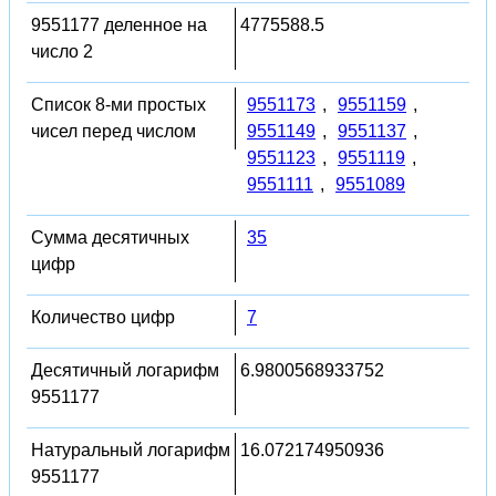
9551177 деленное на
4775588.5
число 2
Список 8-ми простых
9551173
,
9551159
,
чисел перед числом
9551149
,
9551137
,
9551123
,
9551119
,
9551111
,
9551089
Сумма десятичных
35
цифр
Количество цифр
7
Десятичный логарифм
6.9800568933752
9551177
Натуральный логарифм
16.072174950936
9551177