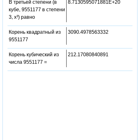
В третьей степени (в
8.7130595071881E+20
кубе, 9551177 в степени
3, x³) равно
Корень квадратный из
3090.4978563332
9551177
Корень кубический из
212.17080840891
числа 9551177 =