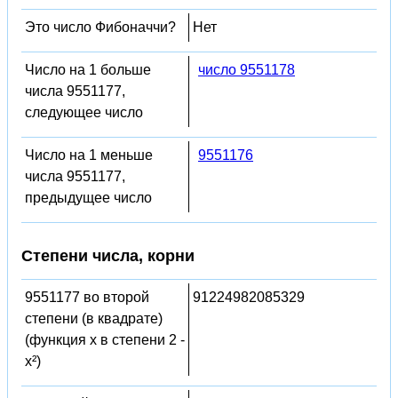
Это число Фибоначчи?
Нет
Число на 1 больше
число 9551178
числа 9551177,
следующее число
Число на 1 меньше
9551176
числа 9551177,
предыдущее число
Степени числа, корни
9551177 во второй
91224982085329
степени (в квадрате)
(функция x в степени 2 -
x²)