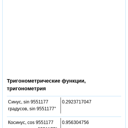
Тригонометрические функции,
тригонометрия
Синус, sin 9551177
0.2923717047
градусов, sin 9551177°
Косинус, cos 9551177
0.956304756