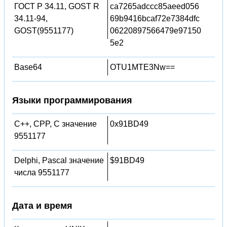
ГОСТ Р 34.11, GOST R
ca7265adccc85aeed056
34.11-94,
69b9416bcaf72e7384dfc
GOST(9551177)
06220897566479e97150
5e2
Base64
OTU1MTE3Nw==
Языки программирования
C++, CPP, C значение
0x91BD49
9551177
Delphi, Pascal значение
$91BD49
числа 9551177
Дата и время