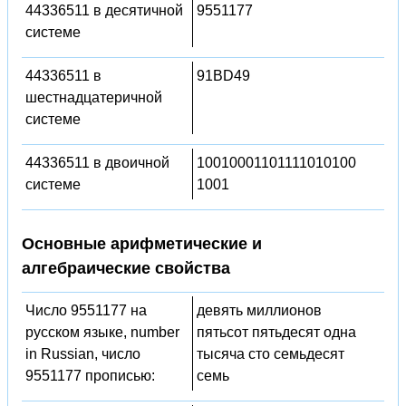
44336511 в десятичной
9551177
системе
44336511 в
91BD49
шестнадцатеричной
системе
44336511 в двоичной
10010001101111010100
системе
1001
Основные арифметические и
алгебраические свойства
Число 9551177 на
девять миллионов
русском языке, number
пятьсот пятьдесят одна
in Russian, число
тысяча сто семьдесят
9551177 прописью:
семь