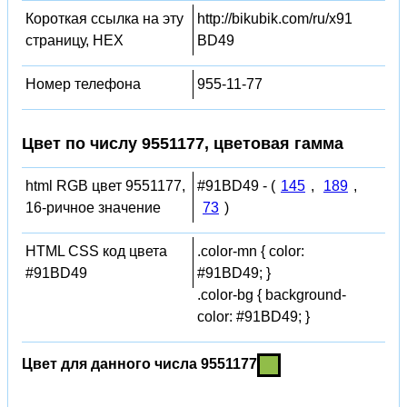
Короткая ссылка на эту
http://bikubik.com/ru/x91
страницу, HEX
BD49
Номер телефона
955-11-77
Цвет по числу 9551177, цветовая гамма
html RGB цвет 9551177,
#91BD49 - (
145
,
189
,
16-ричное значение
73
)
HTML CSS код цвета
.color-mn { color:
#91BD49
#91BD49; }
.color-bg { background-
color: #91BD49; }
Цвет для данного числа 9551177