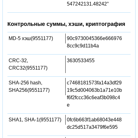
547242131.48242°
Контрольные суммы, хэши, криптография
MD-5 хэш(9551177)
90c9730045366e666976
8cc9c9d11b4a
CRC-32,
3630533455
CRC32(9551177)
SHA-256 hash,
c7468181573fa14a3df29
SHA256(9551177)
19c5d004063b1a71e10b
f6f2fccc36c6eaf3b098c4
e
SHA1, SHA-1(9551177)
0fc6b663f1ab68043e448
dc25d517a3479f6e595