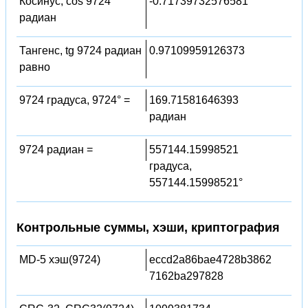
Косинус, cos 9724
-0.71739732576581
радиан
Тангенс, tg 9724 радиан
0.97109959126373
равно
9724 градуса, 9724° =
169.71581646393
радиан
9724 радиан =
557144.15998521
градуса,
557144.15998521°
Контрольные суммы, хэши, криптография
MD-5 хэш(9724)
eccd2a86bae4728b3862
7162ba297828