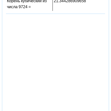
Корень кубический из
21.344286909658
числа 9724 =