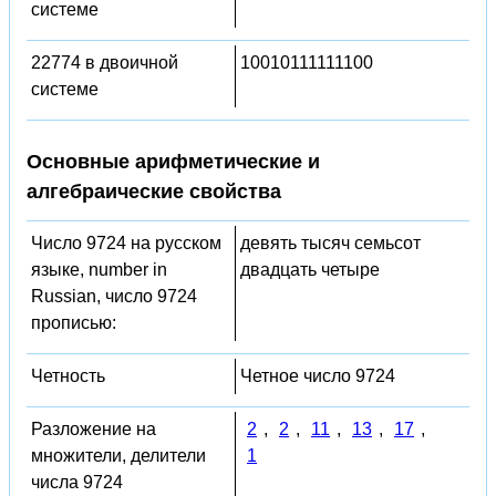
системе
22774 в двоичной
10010111111100
системе
Основные арифметические и
алгебраические свойства
Число 9724 на русском
девять тысяч семьсот
языке, number in
двадцать четыре
Russian, число 9724
прописью:
Четность
Четное число 9724
Разложение на
2
,
2
,
11
,
13
,
17
,
множители, делители
1
числа 9724