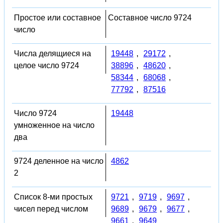
Простое или составное
Составное число 9724
число
Числа делящиеся на
19448
,
29172
,
целое число 9724
38896
,
48620
,
58344
,
68068
,
77792
,
87516
Число 9724
19448
умноженное на число
два
9724 деленное на число
4862
2
Список 8-ми простых
9721
,
9719
,
9697
,
чисел перед числом
9689
,
9679
,
9677
,
9661
,
9649