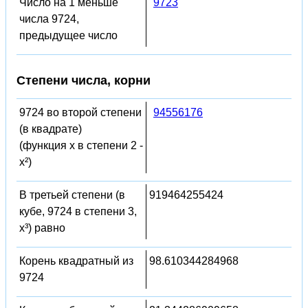
Число на 1 меньше
9723
числа 9724,
предыдущее число
Степени числа, корни
9724 во второй степени
94556176
(в квадрате)
(функция x в степени 2 -
x²)
В третьей степени (в
919464255424
кубе, 9724 в степени 3,
x³) равно
Корень квадратный из
98.610344284968
9724