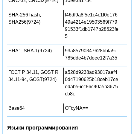
CRC-32, CRC32(9724)
1099381734
SHA-256 hash,
f46df9a8f5e1c4c1f0e176
SHA256(9724)
49a4214e19503569f779
91533f1db1747b28523fe
5
SHA1, SHA-1(9724)
93a85790347628bbfa9c
785dde4b7deee12f7a35
ГОСТ Р 34.11, GOST R
a528d9238ad93017aef4
34.11-94, GOST(9724)
0d47190625b18ceb17ce
edab56cc86c40a5b3675
cb8c
Base64
OTcyNA==
Языки программирования