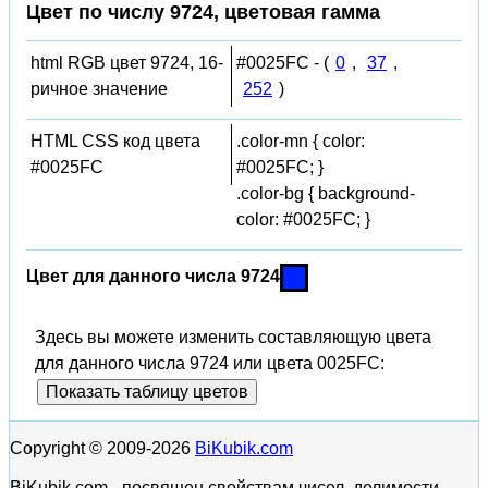
Цвет по числу 9724, цветовая гамма
html RGB цвет 9724, 16-
#0025FC - (
0
,
37
,
ричное значение
252
)
HTML CSS код цвета
.color-mn { color:
#0025FC
#0025FC; }
.color-bg { background-
color: #0025FC; }
Цвет для данного числа 9724
Здесь вы можете изменить составляющую цвета
для данного числа 9724 или цвета 0025FC:
Показать таблицу цветов
Copyright © 2009-2026
BiKubik.com
BiKubik.com - посвящен свойствам чисел, делимости