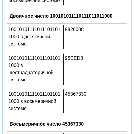
восьмеричной системе
Двоичное число 100101011110111011011000
10010101111011101101
9826008
1000 в десятичной
системе
10010101111011101101
95EED8
1000 в
шестнадцатеричной
системе
10010101111011101101
45367330
1000 в восьмеричной
системе
Восьмеричное число 45367330