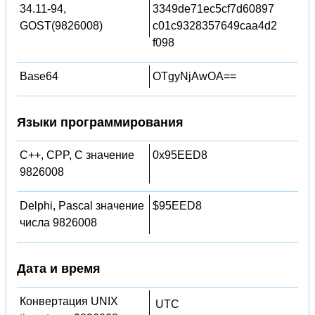
34.11-94,
3349de71ec5cf7d60897
GOST(9826008)
c01c9328357649caa4d2
f098
Base64
OTgyNjAwOA==
Языки программирования
C++, CPP, C значение
0x95EED8
9826008
Delphi, Pascal значение
$95EED8
числа 9826008
Дата и время
Конвертация UNIX
UTC