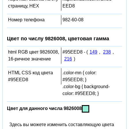
страницу, HEX
EED8
Номер телефона
982-60-08
Цвет по числу 9826008, цветовая гамма
html RGB цвет 9826008,
#95EED8 - (
149
,
238
,
16-ричное значение
216
)
HTML CSS код цвета
.color-mn { color:
#95EED8
#95EED8; }
.color-bg { background-
color: #95EED8; }
Цвет для данного числа 9826008
Здесь вы можете изменить составляющую цвета