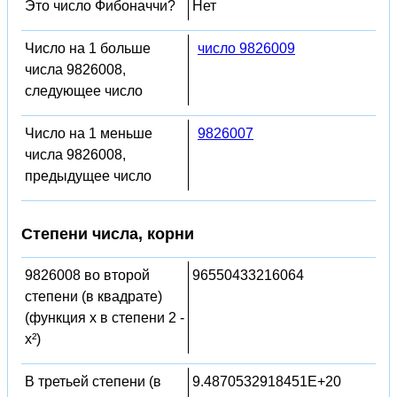
Это число Фибоначчи?
Нет
Число на 1 больше
число 9826009
числа 9826008,
следующее число
Число на 1 меньше
9826007
числа 9826008,
предыдущее число
Степени числа, корни
9826008 во второй
96550433216064
степени (в квадрате)
(функция x в степени 2 -
x²)
В третьей степени (в
9.4870532918451E+20