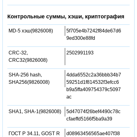
Контрольные суммы, хэши, криптография
MD-5 хэш(9826008)
5f705e4b7242f84de67d6
9ed300e88fd
CRC-32,
2502991193
CRC32(9826008)
SHA-256 hash,
4dda6552c2a36bbb34b7
SHA256(9826008)
59251d1f814532f3efcc6
b9a5ffa409754379c5097
ac
SHA1, SHA-1(9826008)
5d47074f26bef4490c78c
cfaeffd5166f5ba9a39
ГОСТ Р 34.11, GOST R
d08963456565ae407f38