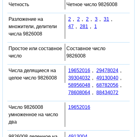
Четность
Четное число 9826008
Разложение на
2
,
2
,
2
,
3
,
31
,
множители, делители
47
,
281
,
1
числа 9826008
Простое или составное
Составное число
число
9826008
Числа делящиеся на
19652016
,
29478024
,
целое число 9826008
39304032
,
49130040
,
58956048
,
68782056
,
78608064
,
88434072
Число 9826008
19652016
умноженное на число
два
9826008 деленное на
4913004