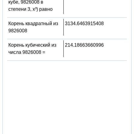
кубе, 9826008 в
степени 3, x³) равно
Корень квадратный из
3134.6463915408
9826008
Корень кубический из
214.18663660996
числа 9826008 =