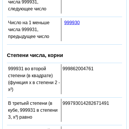
числа 999931,
следующее число
Число на 1 меньше
999930
числа 999931,
предыдущее число
Степени числа, корни
999931 во второй
999862004761
степени (в квадрате)
(функция x в степени 2 -
x²)
В третьей степени (в
999793014282671491
кубе, 999931 в степени
3, x³) равно