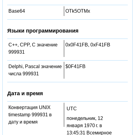
Base64
OTk5OTMx
Языки программирования
C++, CPP, C значение
0x0F41FB, 0xF41FB
999931
Delphi, Pascal значение
$0F41FB
числа 999931
Дата и время
Конвертация UNIX
UTC
timestamp 999931 в
понедельник, 12
дату и время
января 1970 г. в
13:45:31 Всемирное