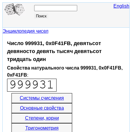
English
Энциклопедия чисел
Число 999931, 0x0F41FB, девятьсот
девяносто девять тысяч девятьсот
тридцать один
Свойства натурального числа 999931, 0x0F41FB,
0xF41FB
:
Системы счисления
Основные свойства
Степени, корни
Тригонометрия