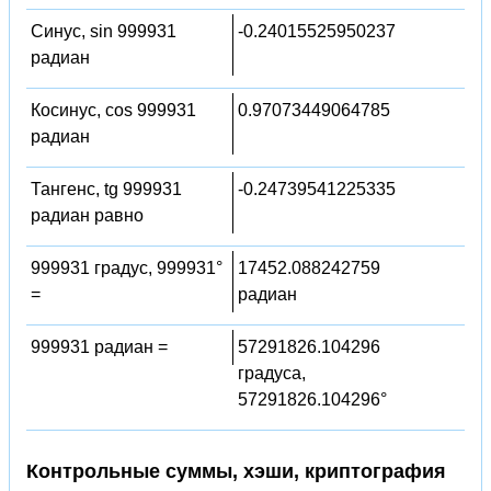
Синус, sin 999931
-0.24015525950237
радиан
Косинус, cos 999931
0.97073449064785
радиан
Тангенс, tg 999931
-0.24739541225335
радиан равно
999931 градус, 999931°
17452.088242759
=
радиан
999931 радиан =
57291826.104296
градуса,
57291826.104296°
Контрольные суммы, хэши, криптография