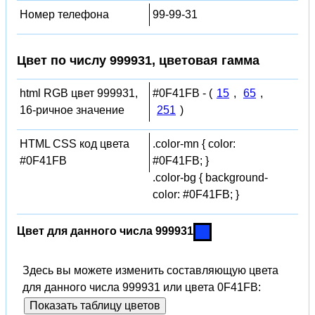
Номер телефона
99-99-31
Цвет по числу 999931, цветовая гамма
html RGB цвет 999931,
#0F41FB - (
15
,
65
,
16-ричное значение
251
)
HTML CSS код цвета
.color-mn { color:
#0F41FB
#0F41FB; }
.color-bg { background-
color: #0F41FB; }
Цвет для данного числа 999931
Здесь вы можете изменить составляющую цвета
для данного числа 999931 или цвета 0F41FB:
Показать таблицу цветов