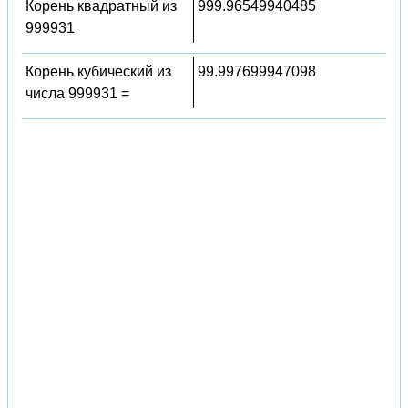
Корень квадратный из
999.96549940485
999931
Корень кубический из
99.997699947098
числа 999931 =