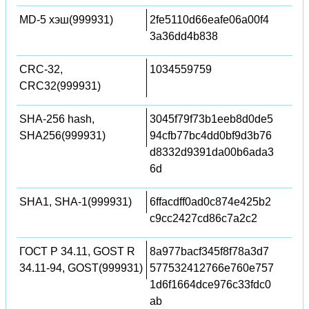
MD-5 хэш(999931)
2fe5110d66eafe06a00f4
3a36dd4b838
CRC-32,
1034559759
CRC32(999931)
SHA-256 hash,
3045f79f73b1eeb8d0de5
SHA256(999931)
94cfb77bc4dd0bf9d3b76
d8332d9391da00b6ada3
6d
SHA1, SHA-1(999931)
6ffacdff0ad0c874e425b2
c9cc2427cd86c7a2c2
ГОСТ Р 34.11, GOST R
8a977bacf345f8f78a3d7
34.11-94, GOST(999931)
577532412766e760e757
1d6f1664dce976c33fdc0
ab