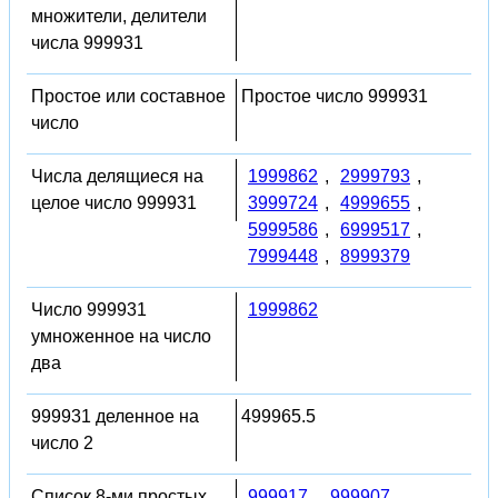
множители, делители
числа 999931
Простое или составное
Простое число 999931
число
Числа делящиеся на
1999862
,
2999793
,
целое число 999931
3999724
,
4999655
,
5999586
,
6999517
,
7999448
,
8999379
Число 999931
1999862
умноженное на число
два
999931 деленное на
499965.5
число 2
Список 8-ми простых
999917
,
999907
,