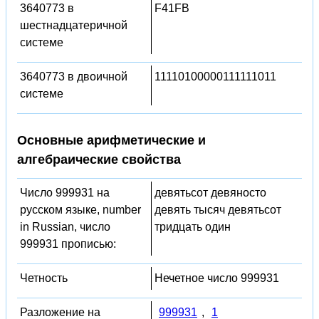
3640773 в
F41FB
шестнадцатеричной
системе
3640773 в двоичной
11110100000111111011
системе
Основные арифметические и
алгебраические свойства
Число 999931 на
девятьсот девяносто
русском языке, number
девять тысяч девятьсот
in Russian, число
тридцать один
999931 прописью:
Четность
Нечетное число 999931
Разложение на
999931
,
1