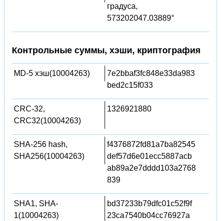
градуса,
573202047.03889°
Контрольные суммы, хэши, криптография
MD-5 хэш(10004263)
7e2bbaf3fc848e33da983
bed2c15f033
CRC-32,
1326921880
CRC32(10004263)
SHA-256 hash,
f4376872fd81a7ba82545
SHA256(10004263)
def57d6e01ecc5887acb
ab89a2e7dddd103a2768
839
SHA1, SHA-
bd37233b79dfc01c52f9f
1(10004263)
23ca7540b04cc76927a