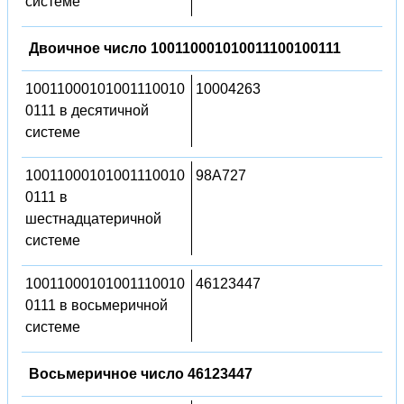
системе
Двоичное число 100110001010011100100111
10011000101001110010
10004263
0111 в десятичной
системе
10011000101001110010
98A727
0111 в
шестнадцатеричной
системе
10011000101001110010
46123447
0111 в восьмеричной
системе
Восьмеричное число 46123447