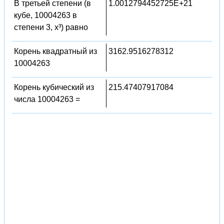
В третьей степени (в
1.0012794452725E+21
кубе, 10004263 в
степени 3, x³) равно
Корень квадратный из
3162.9516278312
10004263
Корень кубический из
215.47407917084
числа 10004263 =