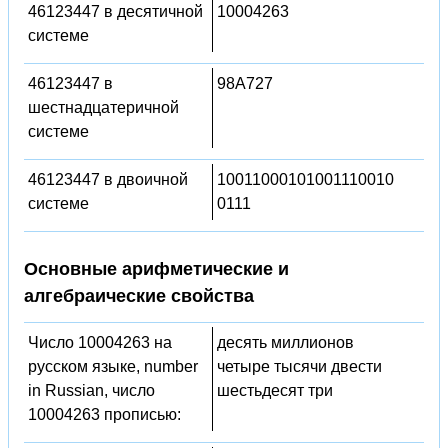
46123447 в десятичной
10004263
системе
46123447 в
98A727
шестнадцатеричной
системе
46123447 в двоичной
10011000101001110010
системе
0111
Основные арифметические и
алгебраические свойства
Число 10004263 на
десять миллионов
русском языке, number
четыре тысячи двести
in Russian, число
шестьдесят три
10004263 прописью: