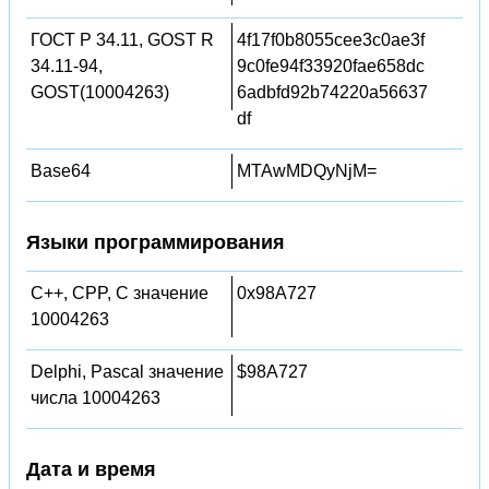
ГОСТ Р 34.11, GOST R
4f17f0b8055cee3c0ae3f
34.11-94,
9c0fe94f33920fae658dc
GOST(10004263)
6adbfd92b74220a56637
df
Base64
MTAwMDQyNjM=
Языки программирования
C++, CPP, C значение
0x98A727
10004263
Delphi, Pascal значение
$98A727
числа 10004263
Дата и время