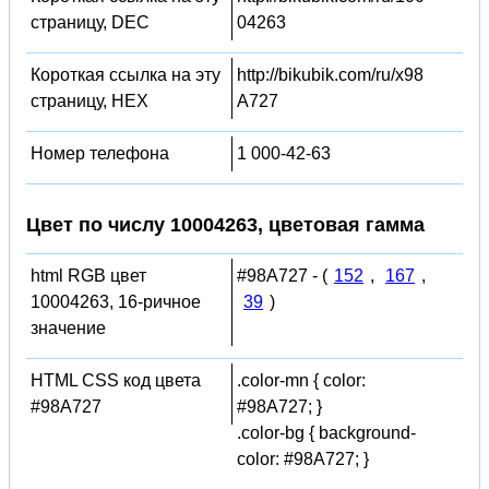
страницу, DEC
04263
Короткая ссылка на эту
http://bikubik.com/ru/x98
страницу, HEX
A727
Номер телефона
1 000-42-63
Цвет по числу 10004263, цветовая гамма
html RGB цвет
#98A727 - (
152
,
167
,
10004263, 16-ричное
39
)
значение
HTML CSS код цвета
.color-mn { color:
#98A727
#98A727; }
.color-bg { background-
color: #98A727; }