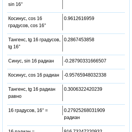
sin 16°
Косинус, cos 16
0.9612616959
градусов, cos 16°
Тангенс, tg 16 градусов,
0.2867453858
tg 16°
Синус, sin 16 радиан
-0.28790331666507
Косинус, cos 16 радиан
-0.95765948032338
Тангенс, tg 16 радиан
0.3006322420239
равно
16 градусов, 16° =
0.27925268031909
радиан
16 радиан =
916.73247220932