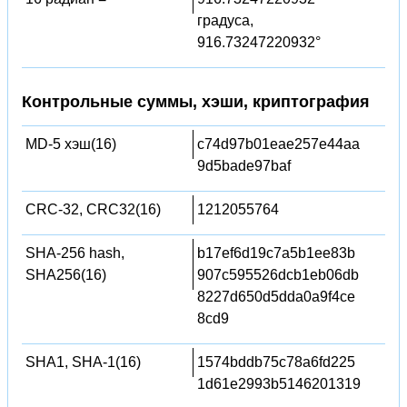
градуса,
916.73247220932°
Контрольные суммы, хэши, криптография
MD-5 хэш(16)
c74d97b01eae257e44aa
9d5bade97baf
CRC-32, CRC32(16)
1212055764
SHA-256 hash,
b17ef6d19c7a5b1ee83b
SHA256(16)
907c595526dcb1eb06db
8227d650d5dda0a9f4ce
8cd9
SHA1, SHA-1(16)
1574bddb75c78a6fd225
1d61e2993b5146201319