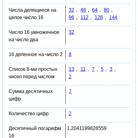
Числа делящиеся на
32
,
48
,
64
,
80
,
целое число 16
96
,
112
,
128
,
144
Число 16 умноженное
32
на число два
16 деленное на число 2
8
Список 8-ми простых
13
,
11
,
7
,
5
,
3
,
чисел перед числом
2
Сумма десятичных
7
цифр
Количество цифр
2
Десятичный логарифм
1.2041199826559
16