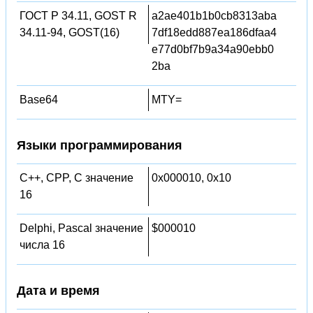
ГОСТ Р 34.11, GOST R
a2ae401b1b0cb8313aba
34.11-94, GOST(16)
7df18edd887ea186dfaa4
e77d0bf7b9a34a90ebb0
2ba
Base64
MTY=
Языки программирования
C++, CPP, C значение
0x000010, 0x10
16
Delphi, Pascal значение
$000010
числа 16
Дата и время