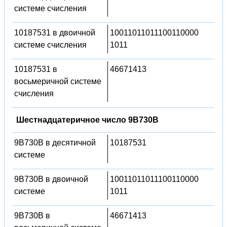
системе счисления
10187531 в двоичной
10011011011100110000
системе счисления
1011
10187531 в
46671413
восьмеричной системе
счисления
Шестнадцатеричное число 9B730B
9B730B в десятичной
10187531
системе
9B730B в двоичной
10011011011100110000
системе
1011
9B730B в
46671413