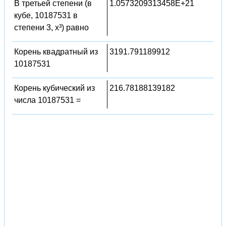
В третьей степени (в
1.0573209313458E+21
кубе, 10187531 в
степени 3, x³) равно
Корень квадратный из
3191.791189912
10187531
Корень кубический из
216.78188139182
числа 10187531 =