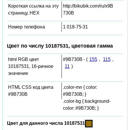
Короткая ссылка на эту
http://bikubik.com/ru/x9B
страницу, HEX
730B
Номер телефона
1 018-75-31
Цвет по числу 10187531, цветовая гамма
html RGB цвет
#9B730B - (
155
,
115
,
10187531, 16-ричное
11
)
значение
HTML CSS код цвета
.color-mn { color:
#9B730B
#9B730B; }
.color-bg { background-
color: #9B730B; }
Цвет для данного числа 10187531