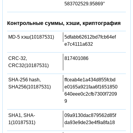
583702529.95869°
Контрольные суммы, хэши, криптография
MD-5 хэш(10187531)
5dfabb62612bd7fcb64ef
e7c4111a632
CRC-32,
817401086
CRC32(10187531)
SHA-256 hash,
ffceab4e1a434d855fcbd
SHA256(10187531)
e0165a921faa6f1651850
640eee0c2cfb7300f7209
9
SHA1, SHA-
09a9130dac879562d85f
1(10187531)
da93e9de23e4f9a8fa18