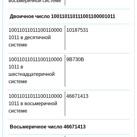
восьмеричной системе
Двоичное число 100110110111001100001011
10011011011100110000
10187531
1011 в десятичной
системе
10011011011100110000
9B730B
1011 в
шестнадцатеричной
системе
10011011011100110000
46671413
1011 в восьмеричной
системе
Восьмеричное число 46671413