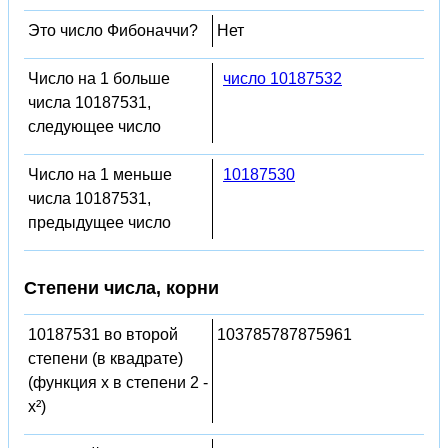
Это число Фибоначчи?
Нет
Число на 1 больше
число 10187532
числа 10187531,
следующее число
Число на 1 меньше
10187530
числа 10187531,
предыдущее число
Степени числа, корни
10187531 во второй
103785787875961
степени (в квадрате)
(функция x в степени 2 -
x²)