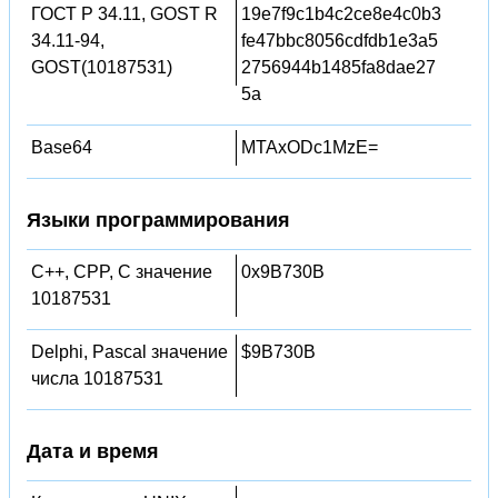
ГОСТ Р 34.11, GOST R
19e7f9c1b4c2ce8e4c0b3
34.11-94,
fe47bbc8056cdfdb1e3a5
GOST(10187531)
2756944b1485fa8dae27
5a
Base64
MTAxODc1MzE=
Языки программирования
C++, CPP, C значение
0x9B730B
10187531
Delphi, Pascal значение
$9B730B
числа 10187531
Дата и время