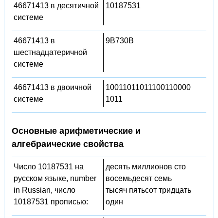
46671413 в десятичной
10187531
системе
46671413 в
9B730B
шестнадцатеричной
системе
46671413 в двоичной
10011011011100110000
системе
1011
Основные арифметические и
алгебраические свойства
Число 10187531 на
десять миллионов сто
русском языке, number
восемьдесят семь
in Russian, число
тысяч пятьсот тридцать
10187531 прописью:
один