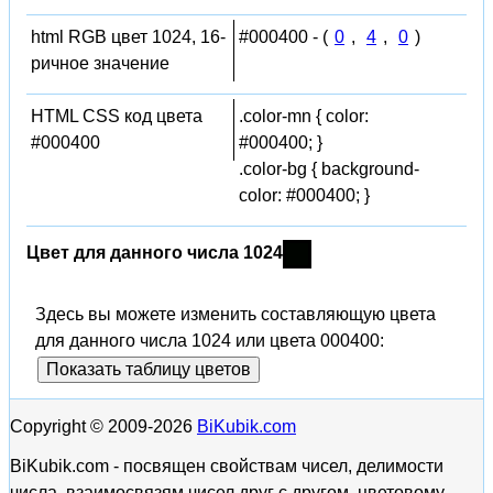
html RGB цвет 1024, 16-
#000400 - (
0
,
4
,
0
)
ричное значение
HTML CSS код цвета
.color-mn { color:
#000400
#000400; }
.color-bg { background-
color: #000400; }
Цвет для данного числа 1024
Здесь вы можете изменить составляющую цвета
для данного числа 1024 или цвета 000400:
Показать таблицу цветов
Copyright © 2009-2026
BiKubik.com
BiKubik.com - посвящен свойствам чисел, делимости
числа, взаимосвязям чисел друг с другом, цветовому