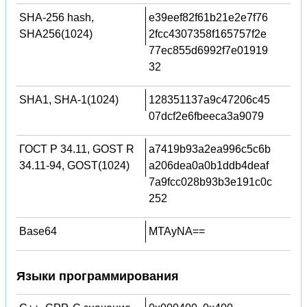
SHA-256 hash,
e39eef82f61b21e2e7f76
SHA256(1024)
2fcc4307358f165757f2e
77ec855d6992f7e01919
32
SHA1, SHA-1(1024)
128351137a9c47206c45
07dcf2e6fbeeca3a9079
ГОСТ Р 34.11, GOST R
a7419b93a2ea996c5c6b
34.11-94, GOST(1024)
a206dea0a0b1ddb4deaf
7a9fcc028b93b3e191c0c
252
Base64
MTAyNA==
Языки программирования