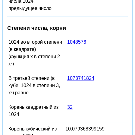
числа 1024,
предыдущее число
Степени числа, корни
1024 во второй степени
1048576
(в квадрате)
(функция x в степени 2 -
x²)
В третьей степени (в
1073741824
кубе, 1024 в степени 3,
x³) равно
Корень квадратный из
32
1024
Корень кубический из
10.079368399159