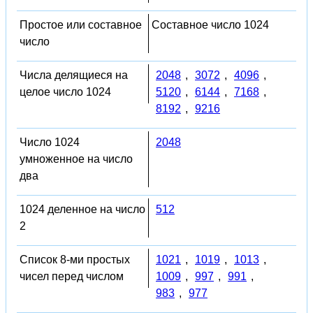
Простое или составное
Составное число 1024
число
Числа делящиеся на
2048
,
3072
,
4096
,
целое число 1024
5120
,
6144
,
7168
,
8192
,
9216
Число 1024
2048
умноженное на число
два
1024 деленное на число
512
2
Список 8-ми простых
1021
,
1019
,
1013
,
чисел перед числом
1009
,
997
,
991
,
983
,
977