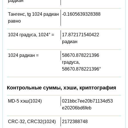
радиан
Тангенс, tg 1024 радиан
-0.1605639328388
равно
1024 градуса, 1024° =
17.872171540422
радиан
1024 радиан =
58670.878221396
градуса,
58670.878221396°
Контрольные суммы, хэши, криптография
MD-5 хэш(1024)
021bbc7ee20b71134d53
e20206bd6feb
CRC-32, CRC32(1024)
2172388748