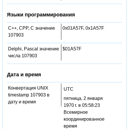
Языки программирования
C++, CPP, C значение
0x01A57F, 0x1A57F
107903
Delphi, Pascal значение
$01A57F
числа 107903
Дата и время
Конвертация UNIX
UTC
timestamp 107903 в
пятница, 2 января
дату и время
1970 г. в 05:58:23
Всемирное
координированное
время