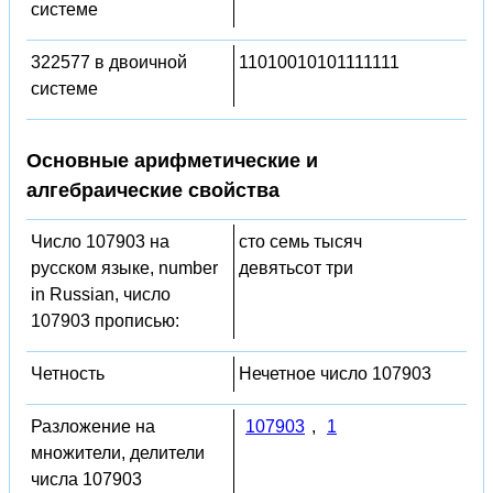
системе
322577 в двоичной
11010010101111111
системе
Основные арифметические и
алгебраические свойства
Число 107903 на
сто семь тысяч
русском языке, number
девятьсот три
in Russian, число
107903 прописью:
Четность
Нечетное число 107903
Разложение на
107903
,
1
множители, делители
числа 107903