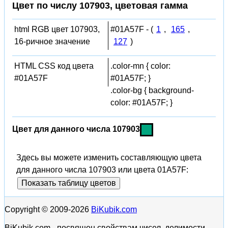
Цвет по числу 107903, цветовая гамма
html RGB цвет 107903,
#01A57F - (
1
,
165
,
16-ричное значение
127
)
HTML CSS код цвета
.color-mn { color:
#01A57F
#01A57F; }
.color-bg { background-
color: #01A57F; }
Цвет для данного числа 107903
Здесь вы можете изменить составляющую цвета
для данного числа 107903 или цвета 01A57F:
Показать таблицу цветов
Copyright © 2009-2026
BiKubik.com
BiKubik.com - посвящен свойствам чисел, делимости