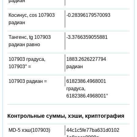
радиан
Косинус, cos 107903
-0.28396179570093
радиан
Тангенс, tg 107903
-3.3766359055881
радиан равно
107903 градуса,
1883.2626227794
107903° =
радиан
107903 радиан =
6182386.4968001
градуса,
6182386.4968001°
Контрольные суммы, хэши, криптография
MD-5 хэш(107903)
44c1c5fe77ba631d0102