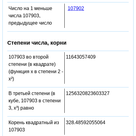
Число на 1 меньше
107902
числа 107903,
предыдущее число
Степени числа, корни
107903 во второй
11643057409
степени (в квадрате)
(функция x в степени 2 -
x²)
В третьей степени (в
1256320823603327
кубе, 107903 в степени
3, x³) равно
Корень квадратный из
328.48592055064
107903