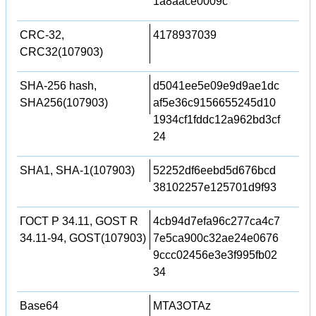
1a8aace0009c
CRC-32,
4178937039
CRC32(107903)
SHA-256 hash,
d5041ee5e09e9d9ae1dc
SHA256(107903)
af5e36c9156655245d10
1934cf1fddc12a962bd3cf
24
SHA1, SHA-1(107903)
52252df6eebd5d676bcd
38102257e125701d9f93
ГОСТ Р 34.11, GOST R
4cb94d7efa96c277ca4c7
34.11-94, GOST(107903)
7e5ca900c32ae24e0676
9ccc02456e3e3f995fb02
34
Base64
MTA3OTAz