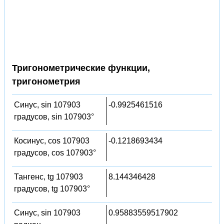
Тригонометрические функции,
тригонометрия
Синус, sin 107903
-0.9925461516
градусов, sin 107903°
Косинус, cos 107903
-0.1218693434
градусов, cos 107903°
Тангенс, tg 107903
8.144346428
градусов, tg 107903°
Синус, sin 107903
0.95883559517902