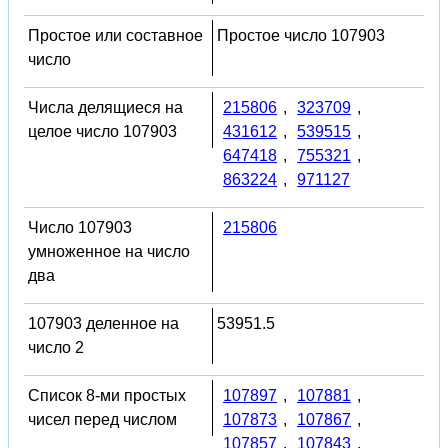
Простое или составное
Простое число 107903
число
Числа делящиеся на
215806
,
323709
,
целое число 107903
431612
,
539515
,
647418
,
755321
,
863224
,
971127
Число 107903
215806
умноженное на число
два
107903 деленное на
53951.5
число 2
Список 8-ми простых
107897
,
107881
,
чисел перед числом
107873
,
107867
,
107857
,
107843
,