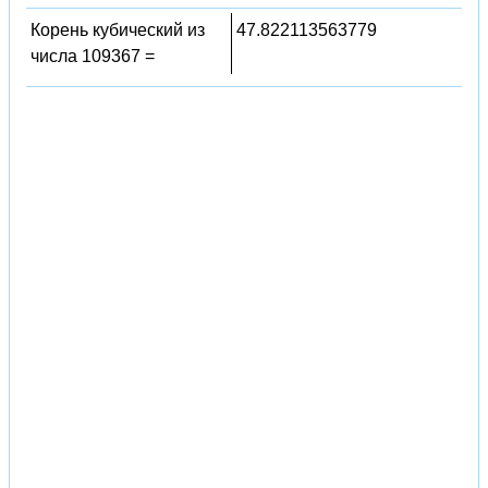
Корень кубический из
47.822113563779
числа 109367 =