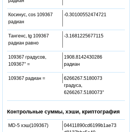
радиан
Косинус, cos 109367
-0.30100552474721
радиан
Тангенс, tg 109367
-3.1681225677115
радиан равно
109367 градусов,
1908.8142430286
109367° =
радиан
109367 радиан =
6266267.5180073
градуса,
6266267.5180073°
Контрольные суммы, хэши, криптография
MD-5 хэш(109367)
04411890cd6199b1ae73