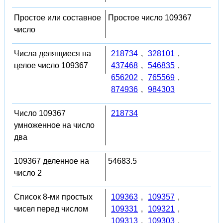
Простое или составное
Простое число 109367
число
Числа делящиеся на
218734
,
328101
,
целое число 109367
437468
,
546835
,
656202
,
765569
,
874936
,
984303
Число 109367
218734
умноженное на число
два
109367 деленное на
54683.5
число 2
Список 8-ми простых
109363
,
109357
,
чисел перед числом
109331
,
109321
,
109313
,
109303
,