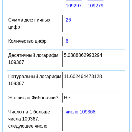
109297
,
109279
Сумма десятичных
26
цифр
Количество цифр
6
Десятичный логарифм
5.0388862993294
109367
Натуральный логарифм
11.602464478128
109367
Это число Фибоначчи?
Нет
Число на 1 больше
число 109368
числа 109367,
следующее число