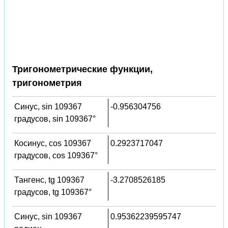
Тригонометрические функции,
тригонометрия
Синус, sin 109367
-0.956304756
градусов, sin 109367°
Косинус, cos 109367
0.2923717047
градусов, cos 109367°
Тангенс, tg 109367
-3.2708526185
градусов, tg 109367°
Синус, sin 109367
0.95362239595747