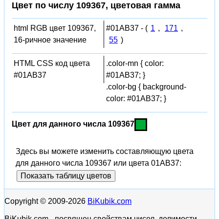
Цвет по числу 109367, цветовая гамма
html RGB цвет 109367,
#01AB37 - (
1
,
171
,
16-ричное значение
55
)
HTML CSS код цвета
.color-mn { color:
#01AB37
#01AB37; }
.color-bg { background-
color: #01AB37; }
Цвет для данного числа 109367
Здесь вы можете изменить составляющую цвета
для данного числа 109367 или цвета 01AB37:
Показать таблицу цветов
Copyright © 2009-2026
BiKubik.com
BiKubik.com - посвящен свойствам чисел, делимости