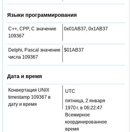
Языки программирования
C++, CPP, C значение
0x01AB37, 0x1AB37
109367
Delphi, Pascal значение
$01AB37
числа 109367
Дата и время
Конвертация UNIX
UTC
timestamp 109367 в
пятница, 2 января
дату и время
1970 г. в 06:22:47
Всемирное
координированное
время