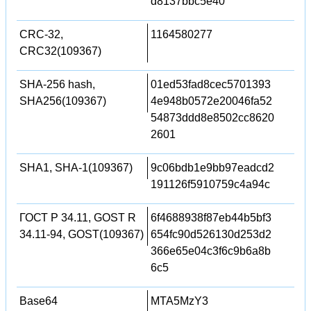
d8137bbc5e40
CRC-32,
1164580277
CRC32(109367)
SHA-256 hash,
01ed53fad8cec5701393
SHA256(109367)
4e948b0572e20046fa52
54873ddd8e8502cc8620
2601
SHA1, SHA-1(109367)
9c06bdb1e9bb97eadcd2
191126f5910759c4a94c
ГОСТ Р 34.11, GOST R
6f4688938f87eb44b5bf3
34.11-94, GOST(109367)
654fc90d526130d253d2
366e65e04c3f6c9b6a8b
6c5
Base64
MTA5MzY3