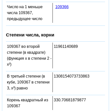
Число на 1 меньше
109366
числа 109367,
предыдущее число
Степени числа, корни
109367 во второй
11961140689
степени (в квадрате)
(функция x в степени 2 -
x²)
В третьей степени (в
1308154073733863
кубе, 109367 в степени
3, x³) равно
Корень квадратный из
330.70681879877
109367