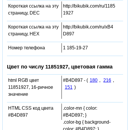
Короткая ссылка на эту
http://bikubik.com/ru/1185
страницу, DEC
1927
Короткая ссылка на эту
http://bikubik.com/ru/xB4
страницу, HEX
D897
Номер телефона
1 185-19-27
Цвет по числу 11851927, цветовая гамма
html RGB цвет
#B4D897 - (
180
,
216
,
11851927, 16-ричное
151
)
значение
HTML CSS код цвета
.color-mn { color:
#B4D897
#B4D897; }
.color-bg { background-
color: #B4D897; }