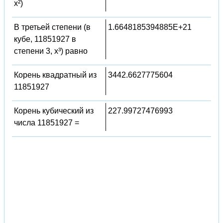
x²)
В третьей степени (в
1.6648185394885E+21
кубе, 11851927 в
степени 3, x³) равно
Корень квадратный из
3442.6627775604
11851927
Корень кубический из
227.99727476993
числа 11851927 =