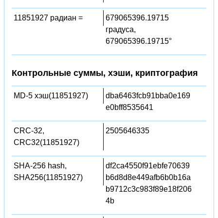
11851927 радиан =
679065396.19715
градуса,
679065396.19715°
Контрольные суммы, хэши, криптография
MD-5 хэш(11851927)
dba6463fcb91bba0e169
e0bff8535641
CRC-32,
2505646335
CRC32(11851927)
SHA-256 hash,
df2ca4550f91ebfe70639
SHA256(11851927)
b6d8d8e449afb6b0b16a
b9712c3c983f89e18f206
4b