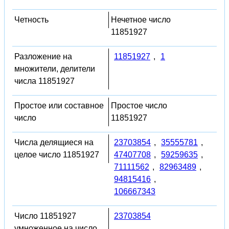
Четность
Нечетное число
11851927
Разложение на
11851927
,
1
множители, делители
числа 11851927
Простое или составное
Простое число
число
11851927
Числа делящиеся на
23703854
,
35555781
,
целое число 11851927
47407708
,
59259635
,
71111562
,
82963489
,
94815416
,
106667343
Число 11851927
23703854
умноженное на число