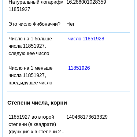
Натуральный логарифм
16.288001028359
11851927
Это число Фибоначчи?
Нет
Число на 1 больше
число 11851928
числа 11851927,
следующее число
Число на 1 меньше
11851926
числа 11851927,
предыдущее число
Степени числа, корни
11851927 во второй
140468173613329
степени (в квадрате)
(функция x в степени 2 -