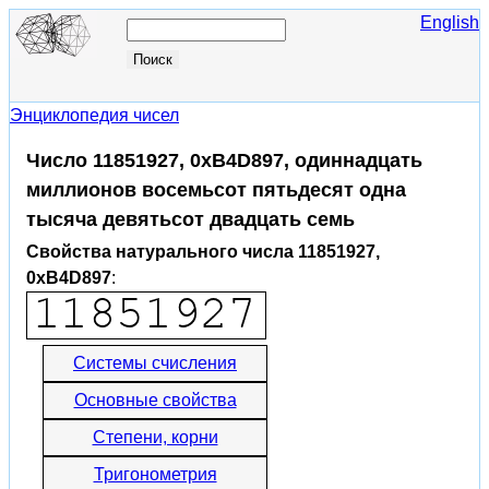
English
Энциклопедия чисел
Число 11851927, 0xB4D897, одиннадцать
миллионов восемьсот пятьдесят одна
тысяча девятьсот двадцать семь
Свойства натурального числа 11851927,
0xB4D897
:
Системы счисления
Основные свойства
Степени, корни
Тригонометрия