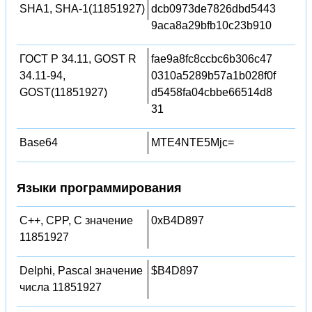
SHA1, SHA-1(11851927)
dcb0973de7826dbd5443
9aca8a29bfb10c23b910
ГОСТ Р 34.11, GOST R
fae9a8fc8ccbc6b306c47
34.11-94,
0310a5289b57a1b028f0f
GOST(11851927)
d5458fa04cbbe66514d8
31
Base64
MTE4NTE5Mjc=
Языки программирования
C++, CPP, C значение
0xB4D897
11851927
Delphi, Pascal значение
$B4D897
числа 11851927