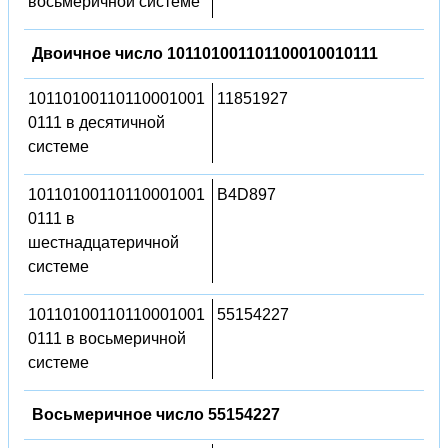
восьмеричной системе
Двоичное число 101101001101100010010111
10110100110110001001
11851927
0111 в десятичной
системе
10110100110110001001
B4D897
0111 в
шестнадцатеричной
системе
10110100110110001001
55154227
0111 в восьмеричной
системе
Восьмеричное число 55154227