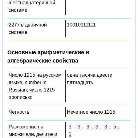
шестнадцатеричной
системе
2277 в двоичной
10010111111
системе
Основные арифметические и
алгебраические свойства
Число 1215 на русском
одна тысяча двести
языке, number in
пятнадцать
Russian, число 1215
прописью:
Четность
Нечетное число 1215
Разложение на
3
,
3
,
3
,
3
,
3
,
5
,
множители, делители
1