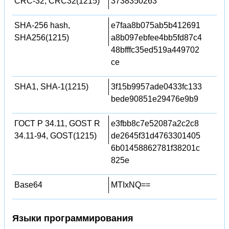
CRC-32, CRC32(1215)
3738350263
SHA-256 hash,
e7faa8b075ab5b412691
SHA256(1215)
a8b097ebfee4bb5fd87c4
48bfffc35ed519a449702
ce
SHA1, SHA-1(1215)
3f15b9957ade0433fc133
bede90851e29476e9b9
ГОСТ Р 34.11, GOST R
e3fbb8c7e52087a2c2c8
34.11-94, GOST(1215)
de2645f31d4763301405
6b01458862781f38201c
825e
Base64
MTIxNQ==
Языки программирования