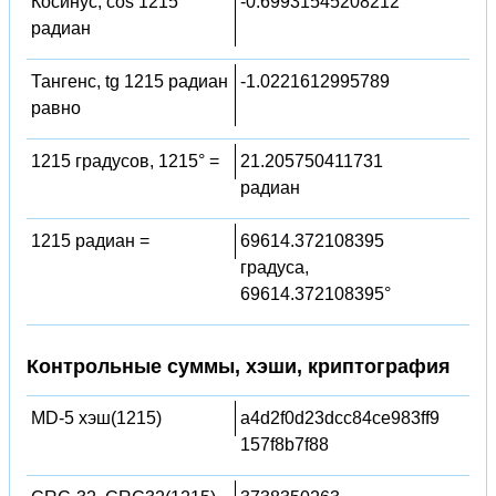
Косинус, cos 1215
-0.69931545208212
радиан
Тангенс, tg 1215 радиан
-1.0221612995789
равно
1215 градусов, 1215° =
21.205750411731
радиан
1215 радиан =
69614.372108395
градуса,
69614.372108395°
Контрольные суммы, хэши, криптография
MD-5 хэш(1215)
a4d2f0d23dcc84ce983ff9
157f8b7f88