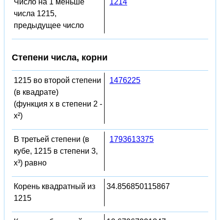
Число на 1 меньше
1214
числа 1215,
предыдущее число
Степени числа, корни
1215 во второй степени
1476225
(в квадрате)
(функция x в степени 2 -
x²)
В третьей степени (в
1793613375
кубе, 1215 в степени 3,
x³) равно
Корень квадратный из
34.856850115867
1215