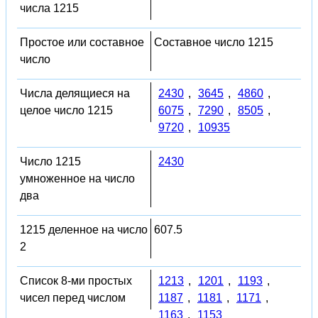
числа 1215
Простое или составное
Составное число 1215
число
Числа делящиеся на
2430
,
3645
,
4860
,
целое число 1215
6075
,
7290
,
8505
,
9720
,
10935
Число 1215
2430
умноженное на число
два
1215 деленное на число
607.5
2
Список 8-ми простых
1213
,
1201
,
1193
,
чисел перед числом
1187
,
1181
,
1171
,
1163
,
1153