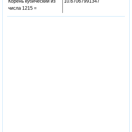
Корень кубический из
10.67067991347
числа 1215 =