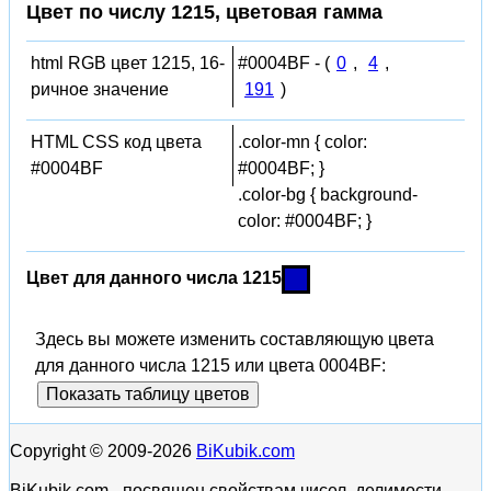
Цвет по числу 1215, цветовая гамма
html RGB цвет 1215, 16-
#0004BF - (
0
,
4
,
ричное значение
191
)
HTML CSS код цвета
.color-mn { color:
#0004BF
#0004BF; }
.color-bg { background-
color: #0004BF; }
Цвет для данного числа 1215
Здесь вы можете изменить составляющую цвета
для данного числа 1215 или цвета 0004BF:
Показать таблицу цветов
Copyright © 2009-2026
BiKubik.com
BiKubik.com - посвящен свойствам чисел, делимости