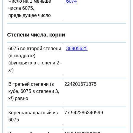
Число на 1 меньше
6074
числа 6075,
предыдущее число
Степени числа, корни
6075 во второй степени
36905625
(в квадрате)
(функция x в степени 2 -
x²)
В третьей степени (в
224201671875
кубе, 6075 в степени 3,
x³) равно
Корень квадратный из
77.942286340599
6075