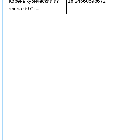
Корень кубический из
18.24660598672
числа 6075 =