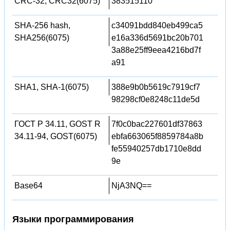
CRC-32, CRC32(6075)
383515110
SHA-256 hash,
c34091bdd840eb499ca5
SHA256(6075)
e16a336d5691bc20b701
3a88e25ff9eea4216bd7f
a91
SHA1, SHA-1(6075)
388e9b0b5619c7919cf7
98298cf0e8248c11de5d
ГОСТ Р 34.11, GOST R
7f0c0bac227601df37863
34.11-94, GOST(6075)
ebfa663065f8859784a8b
fe55940257db1710e8dd
9e
Base64
NjA3NQ==
Языки программирования