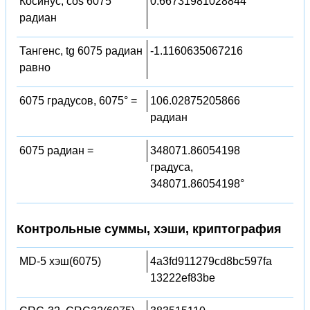
Косинус, cos 6075
0.66731981028844
радиан
Тангенс, tg 6075 радиан
-1.1160635067216
равно
6075 градусов, 6075° =
106.02875205866
радиан
6075 радиан =
348071.86054198
градуса,
348071.86054198°
Контрольные суммы, хэши, криптография
MD-5 хэш(6075)
4a3fd911279cd8bc597fa
13222ef83be