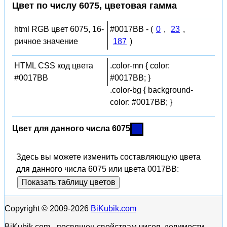
Цвет по числу 6075, цветовая гамма
html RGB цвет 6075, 16-
#0017BB - (
0
,
23
,
ричное значение
187
)
HTML CSS код цвета
.color-mn { color:
#0017BB
#0017BB; }
.color-bg { background-
color: #0017BB; }
Цвет для данного числа 6075
Здесь вы можете изменить составляющую цвета
для данного числа 6075 или цвета 0017BB:
Показать таблицу цветов
Copyright © 2009-2026
BiKubik.com
BiKubik.com - посвящен свойствам чисел, делимости