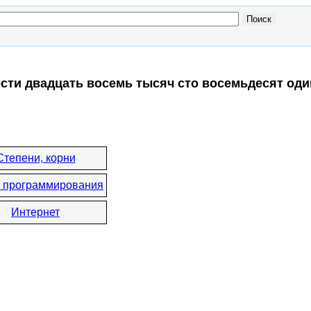
ести двадцать восемь тысяч сто восемьдесят оди
:
Степени, корни
 программирования
Интернет