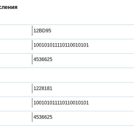
сления
12BD95
100101011110110010101
4536625
1228181
100101011110110010101
4536625