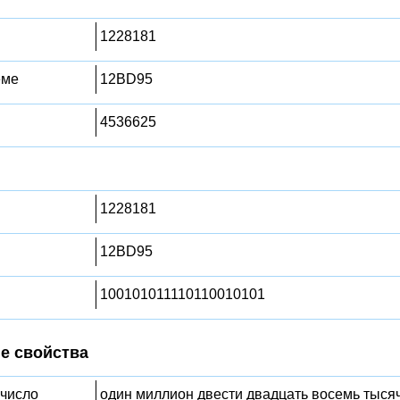
1228181
еме
12BD95
4536625
1228181
12BD95
100101011110110010101
е свойства
 число
один миллион двести двадцать восемь тысяч