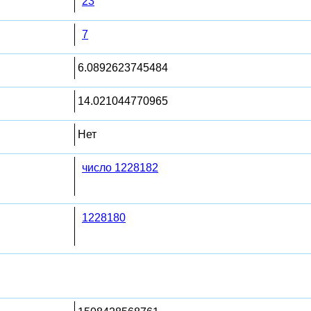
23
7
6.0892623745484
14.021044770965
Нет
число 1228182
1228180