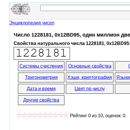
Энциклопедия чисел
Число 1228181, 0x12BD95, один миллион дв
Свойства натурального числа 1228181, 0x12BD95
Системы счисления
Основные свойства
Тригонометрия
Хэши, криптография
Языки
Дата и время
Цвет по числу
Другие свойства
Рейтинг
0
из
10
, оценок:
0
.