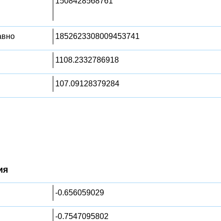
1508428568761
равно
1852623308009453741
1108.2332786918
107.09128379284
ия
-0.656059029
-0.7547095802