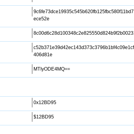
9c6fe73dce19935c545b620fb125fbc580f11bd
ece52e
8c00d6c28d100348c2e825550d824b9f2b0023
c52b371e39d42ec143d373c3796b1bf4c09e1c
406d81e
MTIyODE4MQ==
0x12BD95
$12BD95