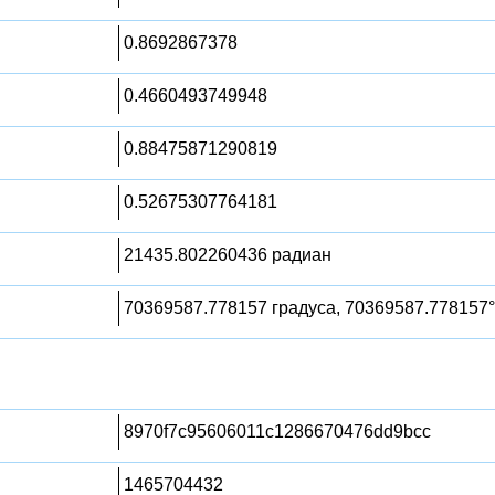
0.8692867378
0.4660493749948
0.88475871290819
0.52675307764181
21435.802260436 радиан
70369587.778157 градуса, 70369587.778157°
8970f7c95606011c1286670476dd9bcc
1465704432