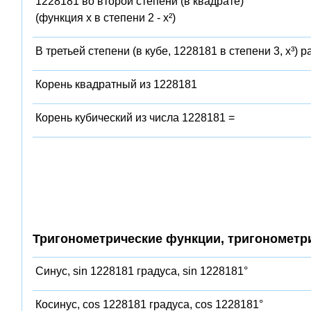
1228181 во второй степени (в квадрате)
(функция x в степени 2 - x²)
В третьей степени (в кубе, 1228181 в степени 3, x³) 
Корень квадратный из 1228181
Корень кубический из числа 1228181 =
Тригонометрические функции, тригонометр
Синус, sin 1228181 градуса, sin 1228181°
Косинус, cos 1228181 градуса, cos 1228181°