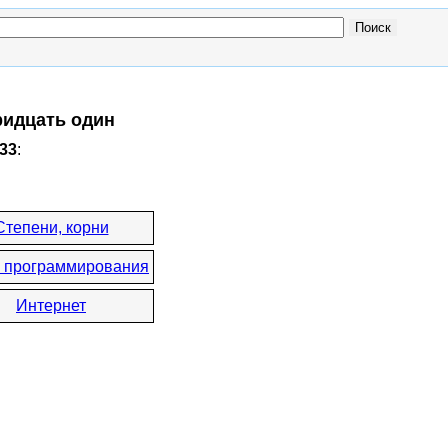
тридцать один
33
:
Степени, корни
 программирования
Интернет