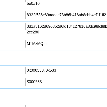
be0a10
8322f586c69aaaec73b86b416ab8cbb4ef1f1ff2
3d1a3162d690852d6fd184c27816a8dc98fcf8f
2cc280
MTMzMQ==
0x000533, 0x533
$000533