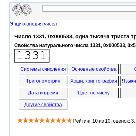
Энциклопедия чисел
Число 1331, 0x000533, одна тысяча триста 
Свойства натурального числа 1331, 0x000533, 0x5
Системы счисления
Основные свойства
Тригонометрия
Хэши, криптография
Языки
Дата и время
Цвет по числу
Другие свойства
Рейтинг
10
из
10
, оценок:
3
.