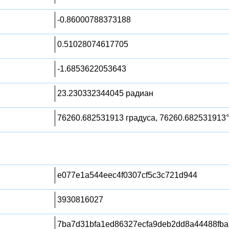
-0.86000788373188
0.51028074617705
-1.6853622053643
23.230332344045 радиан
76260.682531913 градуса, 76260.682531913°
e077e1a544eec4f0307cf5c3c721d944
3930816027
7ba7d31bfa1ed86327ecfa9deb2dd8a44488fba