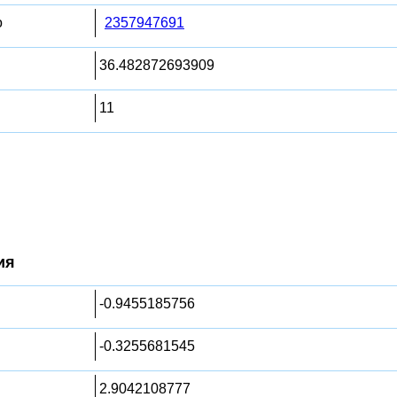
о
2357947691
36.482872693909
11
ия
-0.9455185756
-0.3255681545
2.9042108777