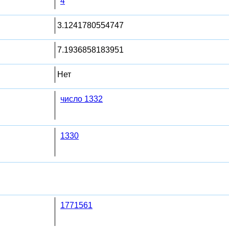
4
3.1241780554747
7.1936858183951
Нет
число 1332
1330
1771561