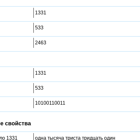
1331
533
2463
1331
533
10100110011
е свойства
сло 1331
одна тысяча триста тридцать один