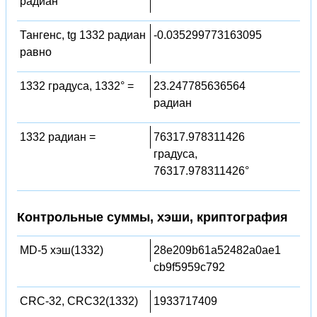
радиан
Тангенс, tg 1332 радиан
-0.035299773163095
равно
1332 градуса, 1332° =
23.247785636564
радиан
1332 радиан =
76317.978311426
градуса,
76317.978311426°
Контрольные суммы, хэши, криптография
MD-5 хэш(1332)
28e209b61a52482a0ae1
cb9f5959c792
CRC-32, CRC32(1332)
1933717409