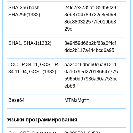
SHA-256 hash,
24fd7e2735af185459f29
SHA256(1332)
3eb8704789722c8e46ef
86c880322577fe019bb8
29c
SHA1, SHA-1(1332)
3e9459d66b2bf63a0f4cf
ddc2b117a444bcd6a95
ГОСТ Р 34.11, GOST R
aa2cac6dbe60c6a81311
34.11-94, GOST(1332)
0a1079ed270186647775
59650d97936a60a753bc
ebb6
Base64
MTMzMg==
Языки программирования