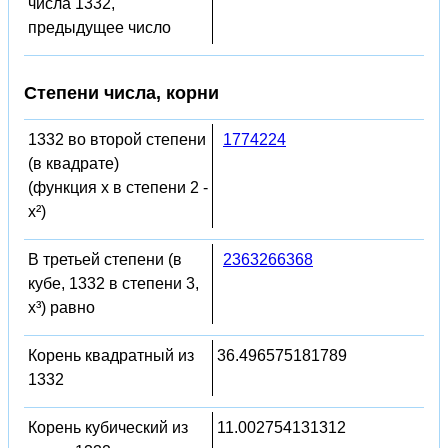
числа 1332,
предыдущее число
Степени числа, корни
1332 во второй степени
1774224
(в квадрате)
(функция x в степени 2 -
x²)
В третьей степени (в
2363266368
кубе, 1332 в степени 3,
x³) равно
Корень квадратный из
36.496575181789
1332
Корень кубический из
11.002754131312