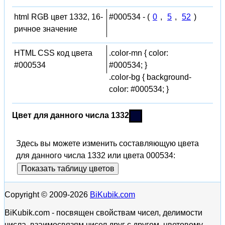
html RGB цвет 1332, 16-
#000534 - (
0
,
5
,
52
)
ричное значение
HTML CSS код цвета
.color-mn { color:
#000534
#000534; }
.color-bg { background-
color: #000534; }
Цвет для данного числа 1332
Здесь вы можете изменить составляющую цвета
для данного числа 1332 или цвета 000534:
Показать таблицу цветов
Copyright © 2009-2026
BiKubik.com
BiKubik.com - посвящен свойствам чисел, делимости
числа, взаимосвязям чисел друг с другом, цветовому