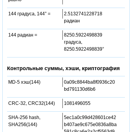
144 градуса, 144° =
2.5132741228718
радиан
144 радиан =
8250.5922498839
градуса,
8250.5922498839°
Контрольные суммы, хэши, криптография
MD-5 хэш(144)
0a09c8844ba8f0936c20
bd791130d6b6
CRC-32, CRC32(144)
1081496055
SHA-256 hash,
5ec1a0c99d428601ce42
SHA256(144)
b407ae9c675e0836a8ba
591c8ca6e2a2cf5563d9