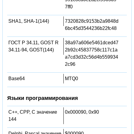
7ff0
SHA1, SHA-1(144)
7320828c9153b2a9848d
6bc45d3544236b22fc48
ГОСТ Р 34.11, GOST R
38a97a606e5461dced47
34.11-94, GOST(144)
2b92c45837758c117c1a
a7cd3d32c56d4b559934
2c96
Base64
MTQ0
Языки программирования
C++, CPP, C значение
0x000090, 0x90
144
Delphi, Pascal значение
$000090