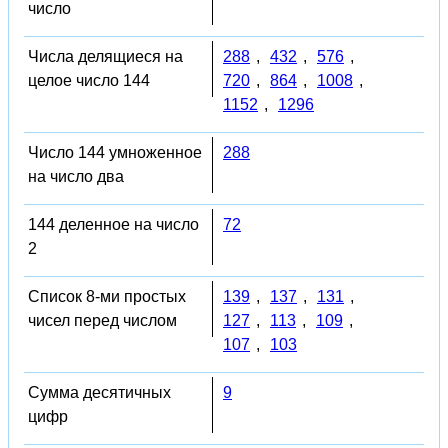
число
Числа делящиеся на
288
,
432
,
576
,
целое число 144
720
,
864
,
1008
,
1152
,
1296
Число 144 умноженное
288
на число два
144 деленное на число
72
2
Список 8-ми простых
139
,
137
,
131
,
чисел перед числом
127
,
113
,
109
,
107
,
103
Сумма десятичных
9
цифр