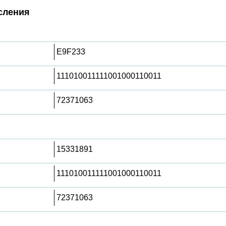
сления
E9F233
111010011111001000110011
72371063
15331891
111010011111001000110011
72371063