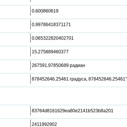
0.600860619
0.99786418371171
0.065322820402701
15.275889460377
267591.97850689 радиан
878452646.25461 градуса, 878452646.25461°
83764d8161629ea80e2141b523b8a201
2411992902