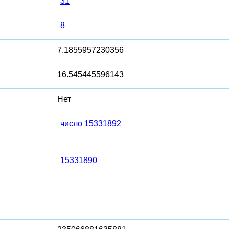
31
8
7.1855957230356
16.545445596143
Нет
число 15331892
15331890