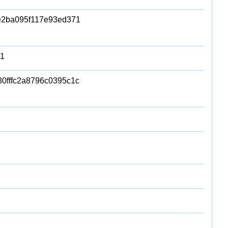
e2ba095f117e93ed371
11
0fffc2a8796c0395c1c