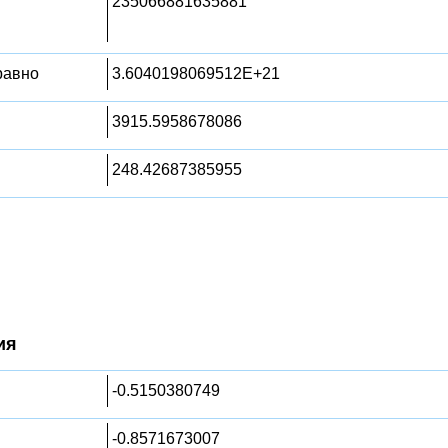
235066881635881
 равно
3.6040198069512E+21
3915.5958678086
248.42687385955
ия
-0.5150380749
-0.8571673007