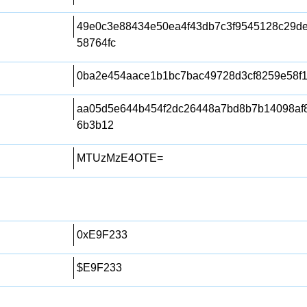
49e0c3e88434e50ea4f43db7c3f9545128c29d
58764fc
0ba2e454aace1b1bc7bac49728d3cf8259e58f
aa05d5e644b454f2dc26448a7bd8b7b14098af8
6b3b12
MTUzMzE4OTE=
0xE9F233
$E9F233