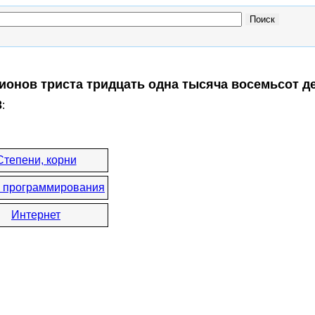
лионов триста тридцать одна тысяча восемьсот д
3
:
Степени, корни
 программирования
Интернет