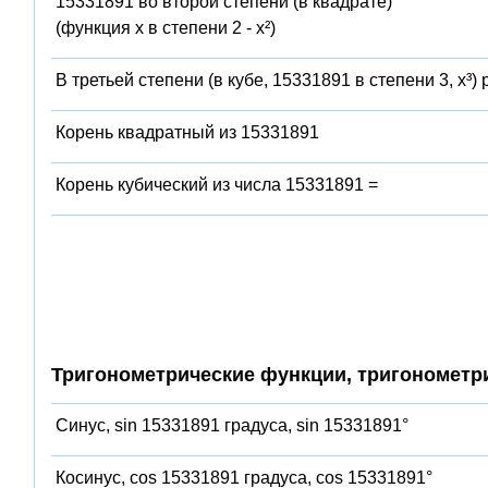
15331891 во второй степени (в квадрате)
(функция x в степени 2 - x²)
В третьей степени (в кубе, 15331891 в степени 3, x³)
Корень квадратный из 15331891
Корень кубический из числа 15331891 =
Тригонометрические функции, тригонометр
Синус, sin 15331891 градуса, sin 15331891°
Косинус, cos 15331891 градуса, cos 15331891°