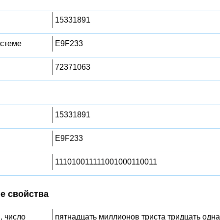
15331891
истеме
E9F233
72371063
15331891
E9F233
111010011111001000110011
е свойства
, число
пятнадцать миллионов триста тридцать одна