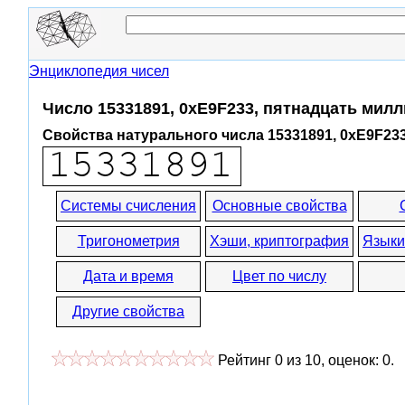
Энциклопедия чисел
Число 15331891, 0xE9F233, пятнадцать мил
Свойства натурального числа 15331891, 0xE9F23
Системы счисления
Основные свойства
Тригонометрия
Хэши, криптография
Языки
Дата и время
Цвет по числу
Другие свойства
Рейтинг
0
из
10
, оценок:
0
.