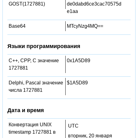
GOST(1727881)
de0dabd6ce3cac70575d
e1aa
Base64
MTcyNzg4MQ==
Языки программирования
C++, CPP, C значение
0x1A5D89
1727881
Delphi, Pascal значение
$1A5D89
числа 1727881
Дата и время
Конвертация UNIX
UTC
timestamp 1727881 в
вторник, 20 января