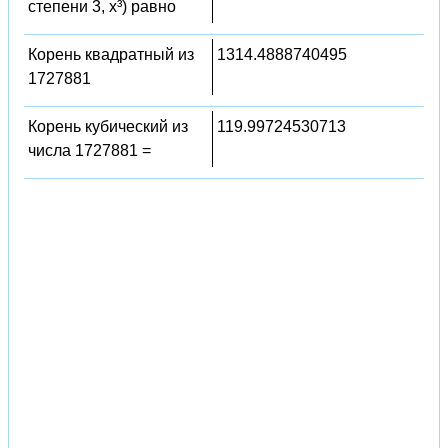
степени 3, x³) равно
Корень квадратный из
1314.4888740495
1727881
Корень кубический из
119.99724530713
числа 1727881 =