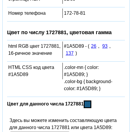
Номер телефона
172-78-81
Цвет по числу 1727881, цветовая гамма
html RGB цвет 1727881,
#1A5D89 - (
26
,
93
,
16-ричное значение
137
)
HTML CSS код цвета
.color-mn { color:
#1A5D89
#1A5D89; }
.color-bg { background-
color: #1A5D89; }
Цвет для данного числа 1727881
Здесь вы можете изменить составляющую цвета
для данного числа 1727881 или цвета 1A5D89: