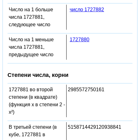
Число на 1 больше
число 1727882
числа 1727881,
следующее число
Число на 1 меньше
1727880
числа 1727881,
предыдущее число
Степени числа, корни
1727881 во второй
2985572750161
степени (в квадрате)
(функция x в степени 2 -
x²)
В третьей степени (в
5158714429120938841
кубе, 1727881 в