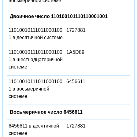
восьмеричной системе
Двоичное число 110100101110110001001
11010010111011000100
1727881
1 в десятичной системе
11010010111011000100
1A5D89
1 в шестнадцатеричной
системе
11010010111011000100
6456611
1 в восьмеричной
системе
Восьмеричное число 6456611
6456611 в десятичной
1727881
системе