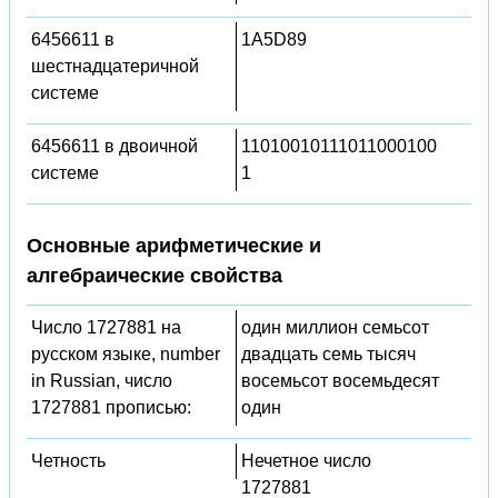
6456611 в
1A5D89
шестнадцатеричной
системе
6456611 в двоичной
11010010111011000100
системе
1
Основные арифметические и
алгебраические свойства
Число 1727881 на
один миллион семьсот
русском языке, number
двадцать семь тысяч
in Russian, число
восемьсот восемьдесят
1727881 прописью:
один
Четность
Нечетное число
1727881