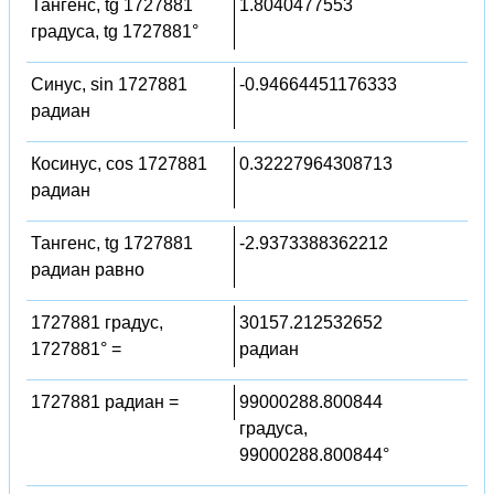
Тангенс, tg 1727881
1.8040477553
градуса, tg 1727881°
Синус, sin 1727881
-0.94664451176333
радиан
Косинус, cos 1727881
0.32227964308713
радиан
Тангенс, tg 1727881
-2.9373388362212
радиан равно
1727881 градус,
30157.212532652
1727881° =
радиан
1727881 радиан =
99000288.800844
градуса,
99000288.800844°