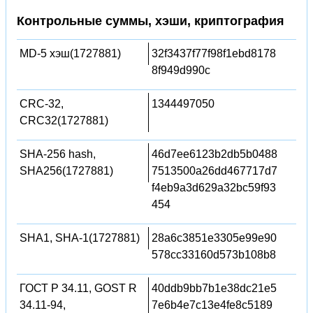
Контрольные суммы, хэши, криптография
MD-5 хэш(1727881)
32f3437f77f98f1ebd8178
8f949d990c
CRC-32,
1344497050
CRC32(1727881)
SHA-256 hash,
46d7ee6123b2db5b0488
SHA256(1727881)
7513500a26dd467717d7
f4eb9a3d629a32bc59f93
454
SHA1, SHA-1(1727881)
28a6c3851e3305e99e90
578cc33160d573b108b8
ГОСТ Р 34.11, GOST R
40ddb9bb7b1e38dc21e5
34.11-94,
7e6b4e7c13e4fe8c5189