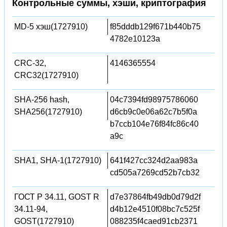
Контрольные суммы, хэши, криптография
MD-5 хэш(1727910)
f85dddb129f671b440b75
4782e10123a
CRC-32,
4146365554
CRC32(1727910)
SHA-256 hash,
04c7394fd98975786060
SHA256(1727910)
d6cb9c0e06a62c7b5f0a
b7ccb104e76f84fc86c40
a9c
SHA1, SHA-1(1727910)
641f427cc324d2aa983a
cd505a7269cd52b7cb32
ГОСТ Р 34.11, GOST R
d7e37864fb49db0d79d2f
34.11-94,
d4b12e4510f08bc7c525f
GOST(1727910)
088235f4caed91cb2371