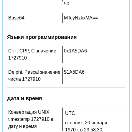
50
Base64
MTcyNzkxMA==
Языки программирования
C++, CPP, C значение
0x1A5DA6
1727910
Delphi, Pascal значение
$1A5DA6
числа 1727910
Дата и время
Конвертация UNIX
UTC
timestamp 1727910 в
вторник, 20 января
дату и время
1970 г. в 23:58:30