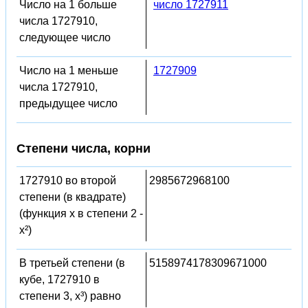
Число на 1 больше
число 1727911
числа 1727910,
следующее число
Число на 1 меньше
1727909
числа 1727910,
предыдущее число
Степени числа, корни
1727910 во второй
2985672968100
степени (в квадрате)
(функция x в степени 2 -
x²)
В третьей степени (в
5158974178309671000
кубе, 1727910 в
степени 3, x³) равно