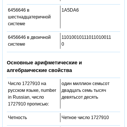
6456646 в
1A5DA6
шестнадцатеричной
системе
6456646 в двоичной
11010010111011010011
системе
0
Основные арифметические и
алгебраические свойства
Число 1727910 на
один миллион семьсот
русском языке, number
двадцать семь тысяч
in Russian, число
девятьсот десять
1727910 прописью:
Четность
Четное число 1727910