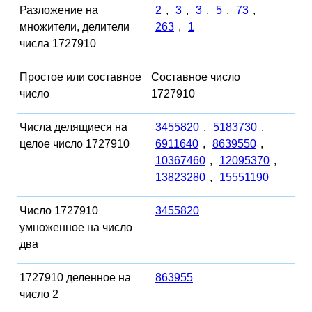
Разложение на
2
,
3
,
3
,
5
,
73
,
множители, делители
263
,
1
числа 1727910
Простое или составное
Составное число
число
1727910
Числа делящиеся на
3455820
,
5183730
,
целое число 1727910
6911640
,
8639550
,
10367460
,
12095370
,
13823280
,
15551190
Число 1727910
3455820
умноженное на число
два
1727910 деленное на
863955
число 2