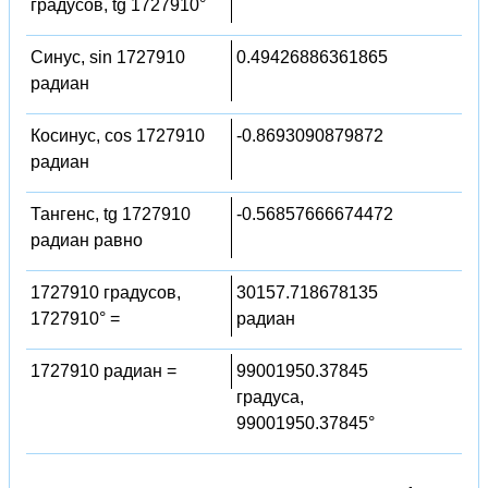
градусов, tg 1727910°
Синус, sin 1727910
0.49426886361865
радиан
Косинус, cos 1727910
-0.8693090879872
радиан
Тангенс, tg 1727910
-0.56857666674472
радиан равно
1727910 градусов,
30157.718678135
1727910° =
радиан
1727910 радиан =
99001950.37845
градуса,
99001950.37845°