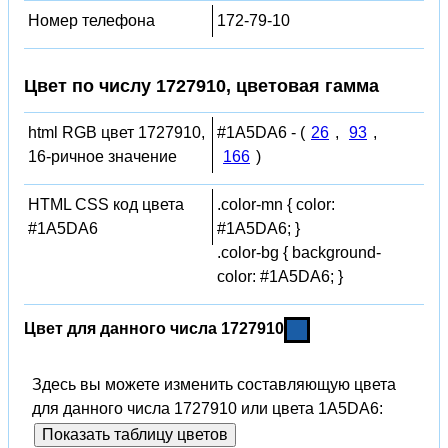
Номер телефона
172-79-10
Цвет по числу 1727910, цветовая гамма
html RGB цвет 1727910,
#1A5DA6 - (
26
,
93
,
16-ричное значение
166
)
HTML CSS код цвета
.color-mn { color:
#1A5DA6
#1A5DA6; }
.color-bg { background-
color: #1A5DA6; }
Цвет для данного числа 1727910
Здесь вы можете изменить составляющую цвета
для данного числа 1727910 или цвета 1A5DA6:
Показать таблицу цветов