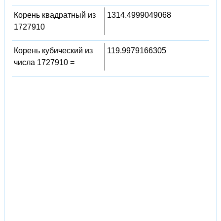
Корень квадратный из
1314.4999049068
1727910
Корень кубический из
119.9979166305
числа 1727910 =