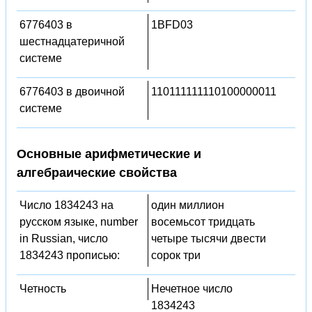
6776403 в
1BFD03
шестнадцатеричной
системе
6776403 в двоичной
110111111110100000011
системе
Основные арифметические и
алгебраические свойства
Число 1834243 на
один миллион
русском языке, number
восемьсот тридцать
in Russian, число
четыре тысячи двести
1834243 прописью:
сорок три
Четность
Нечетное число
1834243