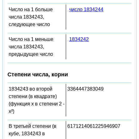
Число на 1 больше
число 1834244
числа 1834243,
следующее число
Число на 1 меньше
1834242
числа 1834243,
предыдущее число
Степени числа, корни
1834243 во второй
3364447383049
степени (в квадрате)
(функция x в степени 2 -
x²)
В третьей степени (в
6171214061225946907
кубе, 1834243 в