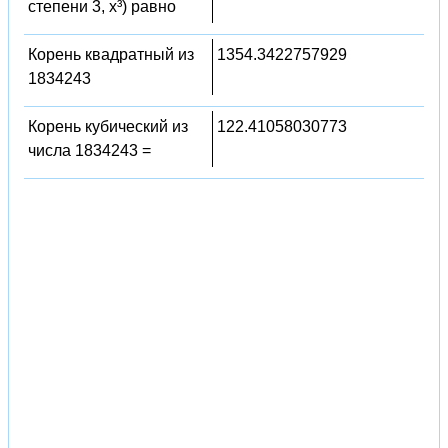
степени 3, x³) равно
Корень квадратный из
1354.3422757929
1834243
Корень кубический из
122.41058030773
числа 1834243 =