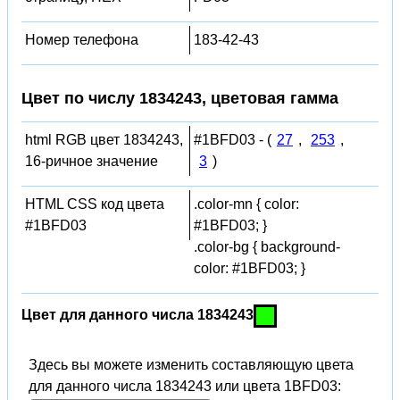
Номер телефона
183-42-43
Цвет по числу 1834243, цветовая гамма
html RGB цвет 1834243,
#1BFD03 - (
27
,
253
,
16-ричное значение
3
)
HTML CSS код цвета
.color-mn { color:
#1BFD03
#1BFD03; }
.color-bg { background-
color: #1BFD03; }
Цвет для данного числа 1834243
Здесь вы можете изменить составляющую цвета
для данного числа 1834243 или цвета 1BFD03: