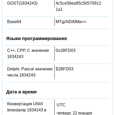
GOST(1834243)
4c5ce56ea95c50570912
1a1
Base64
MTgzNDI0Mw==
Языки программирования
C++, CPP, C значение
0x1BFD03
1834243
Delphi, Pascal значение
$1BFD03
числа 1834243
Дата и время
Конвертация UNIX
UTC
timestamp 1834243 в
четверг, 22 января