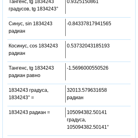
Тангенс, tg 1834243
0.9325150861
градусов, tg 1834243°
Синус, sin 1834243
-0.84337817941565
радиан
Косинус, cos 1834243
0.53732043185193
радиан
Тангенс, tg 1834243
-1.5696000550526
радиан равно
1834243 градуса,
32013.579631658
1834243° =
радиан
1834243 радиан =
105094382.50141
градуса,
105094382.50141°