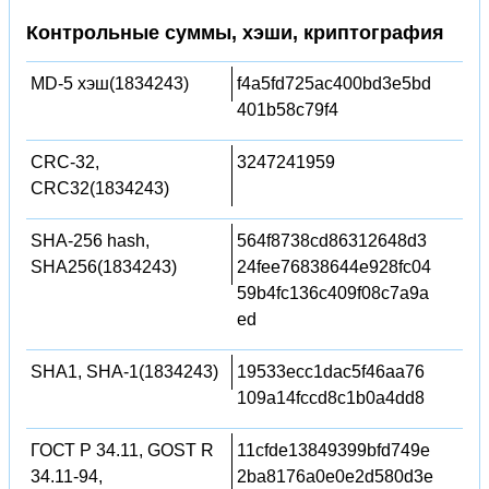
Контрольные суммы, хэши, криптография
MD-5 хэш(1834243)
f4a5fd725ac400bd3e5bd
401b58c79f4
CRC-32,
3247241959
CRC32(1834243)
SHA-256 hash,
564f8738cd86312648d3
SHA256(1834243)
24fee76838644e928fc04
59b4fc136c409f08c7a9a
ed
SHA1, SHA-1(1834243)
19533ecc1dac5f46aa76
109a14fccd8c1b0a4dd8
ГОСТ Р 34.11, GOST R
11cfde13849399bfd749e
34.11-94,
2ba8176a0e0e2d580d3e