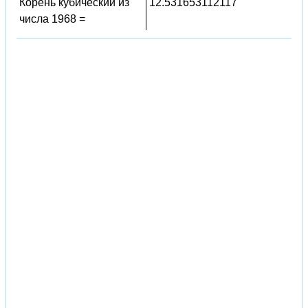
Корень кубический из
12.531653112117
числа 1968 =