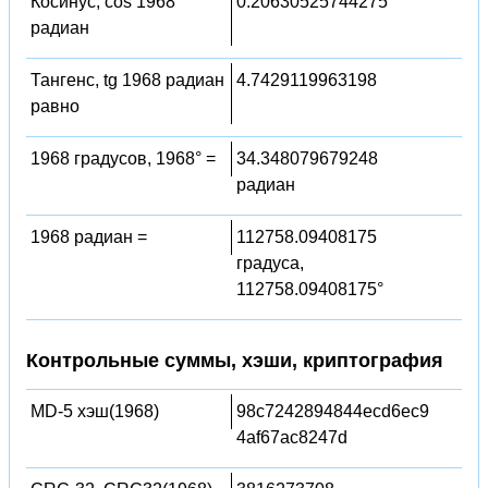
Косинус, cos 1968
0.20630525744275
радиан
Тангенс, tg 1968 радиан
4.7429119963198
равно
1968 градусов, 1968° =
34.348079679248
радиан
1968 радиан =
112758.09408175
градуса,
112758.09408175°
Контрольные суммы, хэши, криптография
MD-5 хэш(1968)
98c7242894844ecd6ec9
4af67ac8247d