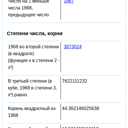
Число на 1 меньше
1967
числа 1968,
предыдущее число
Степени числа, корни
1968 во второй степени
3873024
(в квадрате)
(функция x в степени 2 -
x²)
В третьей степени (в
7622111232
кубе, 1968 в степени 3,
x³) равно
Корень квадратный из
44.362146025638
1968