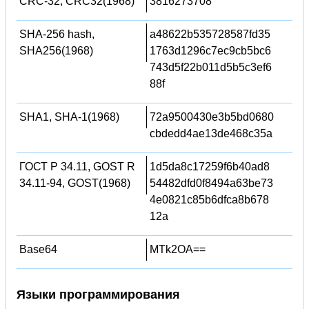
CRC-32, CRC32(1968)
3816273708
SHA-256 hash,
a48622b535728587fd35
SHA256(1968)
1763d1296c7ec9cb5bc6
743d5f22b011d5b5c3ef6
88f
SHA1, SHA-1(1968)
72a9500430e3b5bd0680
cbdedd4ae13de468c35a
ГОСТ Р 34.11, GOST R
1d5da8c17259f6b40ad8
34.11-94, GOST(1968)
54482dfd0f8494a63be73
4e0821c85b6dfca8b678
12a
Base64
MTk2OA==
Языки программирования