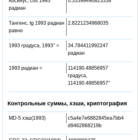
Косинус, cos 1993
0.33399490823338
радиан
Тангенс, tg 1993 радиан
2.8221234968035
равно
1993 градуса, 1993° =
34.784411992247
радиан
1993 радиан =
114190.48856957
градуса,
114190.48856957°
Контрольные суммы, хэши, криптография
MD-5 хэш(1993)
c5a4e7e6882845ea7bb4
d9462868219b