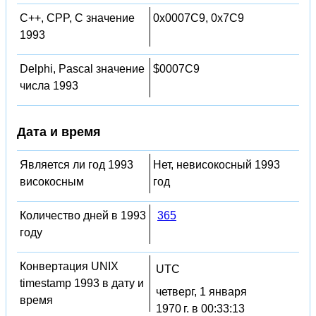
C++, CPP, C значение
0x0007C9, 0x7C9
1993
Delphi, Pascal значение
$0007C9
числа 1993
Дата и время
Является ли год 1993
Нет, невисокосный 1993
високосным
год
Количество дней в 1993
365
году
Конвертация UNIX
UTC
timestamp 1993 в дату и
четверг, 1 января
время
1970 г. в 00:33:13