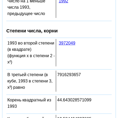
Число на 1 меньше
1992
числа 1993,
предыдущее число
Степени числа, корни
1993 во второй степени
3972049
(в квадрате)
(функция x в степени 2 -
x²)
В третьей степени (в
7916293657
кубе, 1993 в степени 3,
x³) равно
Корень квадратный из
44.643028571099
1993