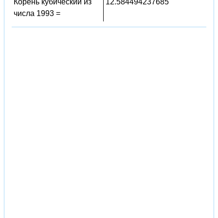
Корень кубический из
12.584494237685
числа 1993 =