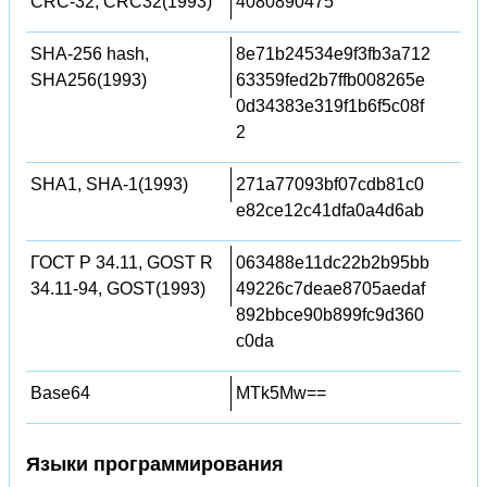
CRC-32, CRC32(1993)
4080890475
SHA-256 hash,
8e71b24534e9f3fb3a712
SHA256(1993)
63359fed2b7ffb008265e
0d34383e319f1b6f5c08f
2
SHA1, SHA-1(1993)
271a77093bf07cdb81c0
e82ce12c41dfa0a4d6ab
ГОСТ Р 34.11, GOST R
063488e11dc22b2b95bb
34.11-94, GOST(1993)
49226c7deae8705aedaf
892bbce90b899fc9d360
c0da
Base64
MTk5Mw==
Языки программирования