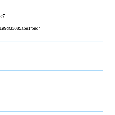
4c7
199df33085abe1fb9d4