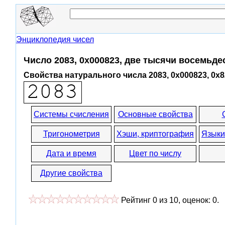
Энциклопедия чисел
Число 2083, 0x000823, две тысячи восемьде
Свойства натурального числа 2083, 0x000823, 0x8
Системы счисления
Основные свойства
Тригонометрия
Хэши, криптография
Языки
Дата и время
Цвет по числу
Другие свойства
Рейтинг
0
из
10
, оценок:
0
.