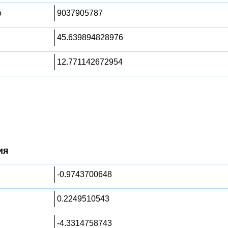
о
9037905787
45.639894828976
12.771142672954
ия
-0.9743700648
0.2249510543
-4.3314758743