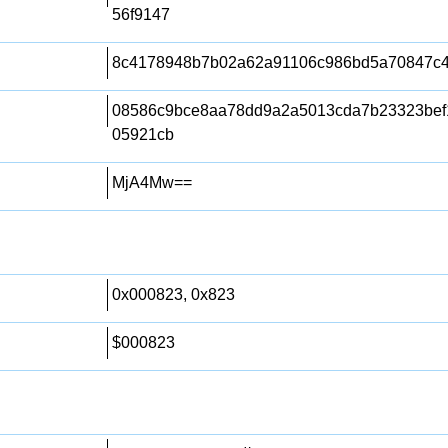
56f9147
8c4178948b7b02a62a91106c986bd5a70847c
08586c9bce8aa78dd9a2a5013cda7b23323bef
05921cb
MjA4Mw==
0x000823, 0x823
$000823