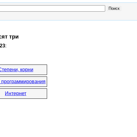
сят три
23
:
Степени, корни
 программирования
Интернет