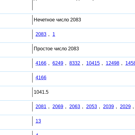
Нечетное число 2083
2083
,
1
Простое число 2083
4166
,
6249
,
8332
,
10415
,
12498
,
145
4166
1041.5
2081
,
2069
,
2063
,
2053
,
2039
,
2029
,
13