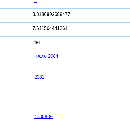
4
3.3186892699477
7.641564441261
Нет
число 2084
2082
4338889