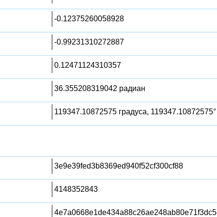
-0.12375260058928
-0.99231310272887
0.12471124310357
36.355208319042 радиан
119347.10872575 градуса, 119347.10872575°
3e9e39fed3b8369ed940f52cf300cf88
4148352843
4e7a0668e1de434a88c26ae248ab80e71f3dc5