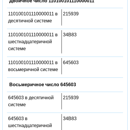
Двоичное число 110100101110000011
110100101110000011 в
215939
десятичной системе
110100101110000011 в
34B83
шестнадцатеричной
системе
110100101110000011 в
645603
восьмеричной системе
Восьмеричное число 645603
645603 в десятичной
215939
системе
645603 в
34B83
шестнадцатеричной