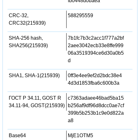
fb0448d0baea
CRC-32,
588295559
CRC32(215939)
SHA-256 hash,
7b1fc7b3c2acc1f777a2bf
SHA256(215939)
2aee3042ecb33e8ffe999
06a3519394ce6d30a0b5
d
SHA1, SHA-1(215939)
0ff3e4ee9ef2d2bdc38e4
4d3d1853fba6c600b3a
ГОСТ Р 34.11, GOST R
c7363adaee46bad5ba15
34.11-94, GOST(215939)
b256af9df96d8dcc0ae7cf
399b5b253b1c9e0d822a
a8
Base64
MjE1OTM5