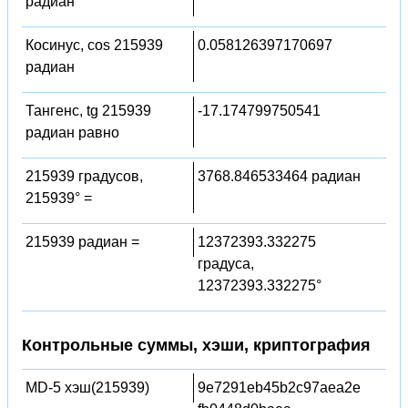
радиан
Косинус, cos 215939
0.058126397170697
радиан
Тангенс, tg 215939
-17.174799750541
радиан равно
215939 градусов,
3768.846533464 радиан
215939° =
215939 радиан =
12372393.332275
градуса,
12372393.332275°
Контрольные суммы, хэши, криптография
MD-5 хэш(215939)
9e7291eb45b2c97aea2e