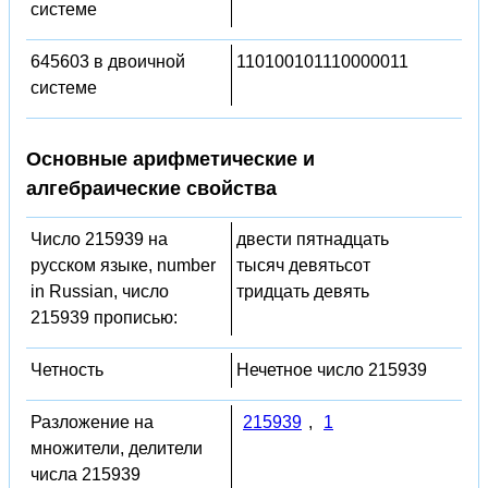
системе
645603 в двоичной
110100101110000011
системе
Основные арифметические и
алгебраические свойства
Число 215939 на
двести пятнадцать
русском языке, number
тысяч девятьсот
in Russian, число
тридцать девять
215939 прописью:
Четность
Нечетное число 215939
Разложение на
215939
,
1
множители, делители
числа 215939