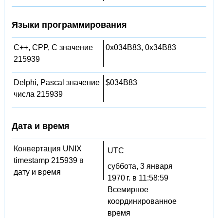
Языки программирования
C++, CPP, C значение
0x034B83, 0x34B83
215939
Delphi, Pascal значение
$034B83
числа 215939
Дата и время
Конвертация UNIX
UTC
timestamp 215939 в
суббота, 3 января
дату и время
1970 г. в 11:58:59
Всемирное
координированное
время