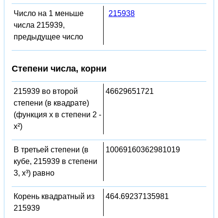
Число на 1 меньше
215938
числа 215939,
предыдущее число
Степени числа, корни
215939 во второй
46629651721
степени (в квадрате)
(функция x в степени 2 -
x²)
В третьей степени (в
10069160362981019
кубе, 215939 в степени
3, x³) равно
Корень квадратный из
464.69237135981
215939