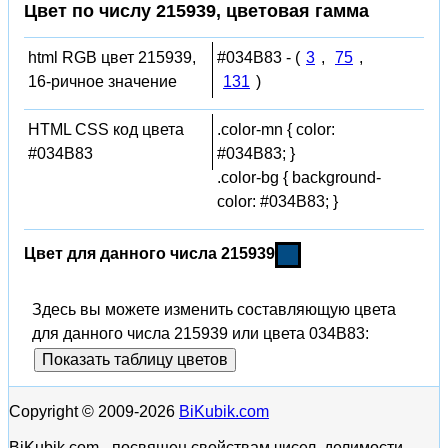
Цвет по числу 215939, цветовая гамма
html RGB цвет 215939,
#034B83 - (
3
,
75
,
16-ричное значение
131
)
HTML CSS код цвета
.color-mn { color:
#034B83
#034B83; }
.color-bg { background-
color: #034B83; }
Цвет для данного числа 215939
Здесь вы можете изменить составляющую цвета
для данного числа 215939 или цвета 034B83:
Показать таблицу цветов
Copyright © 2009-2026
BiKubik.com
BiKubik.com - посвящен свойствам чисел, делимости