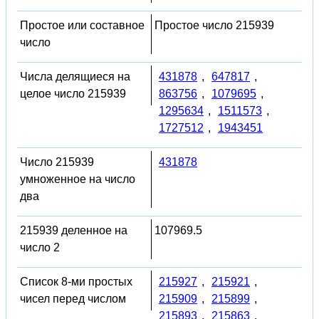
Простое или составное
Простое число 215939
число
Числа делящиеся на
431878
,
647817
,
целое число 215939
863756
,
1079695
,
1295634
,
1511573
,
1727512
,
1943451
Число 215939
431878
умноженное на число
два
215939 деленное на
107969.5
число 2
Список 8-ми простых
215927
,
215921
,
чисел перед числом
215909
,
215899
,
215893
,
215863
,