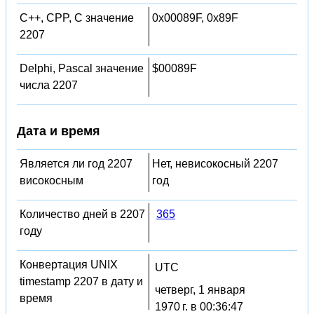
C++, CPP, C значение
0x00089F, 0x89F
2207
Delphi, Pascal значение
$00089F
числа 2207
Дата и время
Является ли год 2207
Нет, невисокосный 2207
високосным
год
Количество дней в 2207
365
году
Конвертация UNIX
UTC
timestamp 2207 в дату и
четверг, 1 января
время
1970 г. в 00:36:47