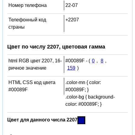
Номер телефона
22-07
Телефонный код
+2207
страны
Цвет по числу 2207, цветовая гамма
html RGB цвет 2207, 16-
#00089F - (
0
,
8
,
ричное значение
159
)
HTML CSS код цвета
.color-mn { color:
#00089F
#00089F; }
.color-bg { background-
color: #00089F; }
Цвет для данного числа 2207