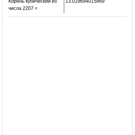
Корень кубический из
13.019694015869
числа 2207 =