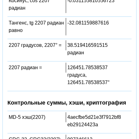
Косинус, cos 2207
-0.031155810556723
радиан
Тангенс, tg 2207 радиан
-32.081159887616
равно
2207 градусов, 2207° =
38.519416591515
радиан
2207 радиан =
126451.78538537
градуса,
126451.78538537°
Контрольные суммы, хэши, криптография
MD-5 хэш(2207)
4aecfbe5d21e3f7912bf8
eb29124423a