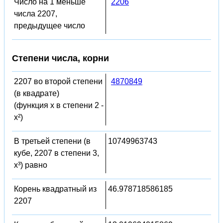
Число на 1 меньше
2206
числа 2207,
предыдущее число
Степени числа, корни
2207 во второй степени
4870849
(в квадрате)
(функция x в степени 2 -
x²)
В третьей степени (в
10749963743
кубе, 2207 в степени 3,
x³) равно
Корень квадратный из
46.978718586185
2207