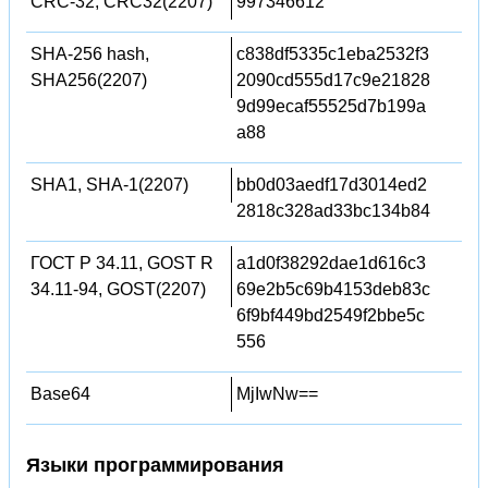
CRC-32, CRC32(2207)
997346612
SHA-256 hash,
c838df5335c1eba2532f3
SHA256(2207)
2090cd555d17c9e21828
9d99ecaf55525d7b199a
a88
SHA1, SHA-1(2207)
bb0d03aedf17d3014ed2
2818c328ad33bc134b84
ГОСТ Р 34.11, GOST R
a1d0f38292dae1d616c3
34.11-94, GOST(2207)
69e2b5c69b4153deb83c
6f9bf449bd2549f2bbe5c
556
Base64
MjIwNw==
Языки программирования