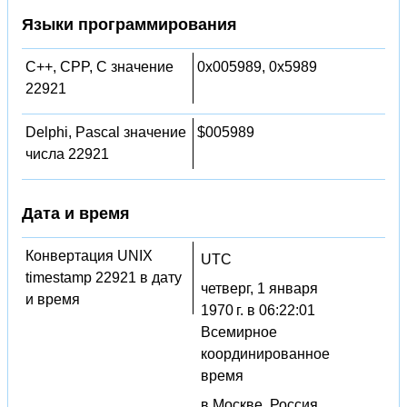
Языки программирования
C++, CPP, C значение
0x005989, 0x5989
22921
Delphi, Pascal значение
$005989
числа 22921
Дата и время
Конвертация UNIX
UTC
timestamp 22921 в дату
четверг, 1 января
и время
1970 г. в 06:22:01
Всемирное
координированное
время
в Москве, Россия