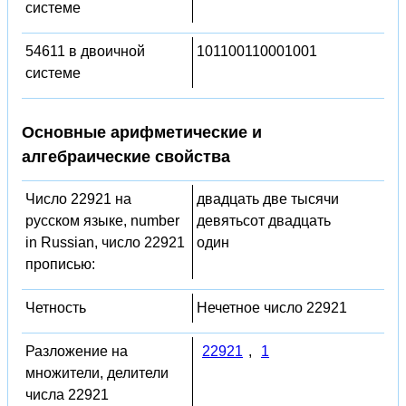
системе
54611 в двоичной
101100110001001
системе
Основные арифметические и
алгебраические свойства
Число 22921 на
двадцать две тысячи
русском языке, number
девятьсот двадцать
in Russian, число 22921
один
прописью:
Четность
Нечетное число 22921
Разложение на
22921
,
1
множители, делители
числа 22921