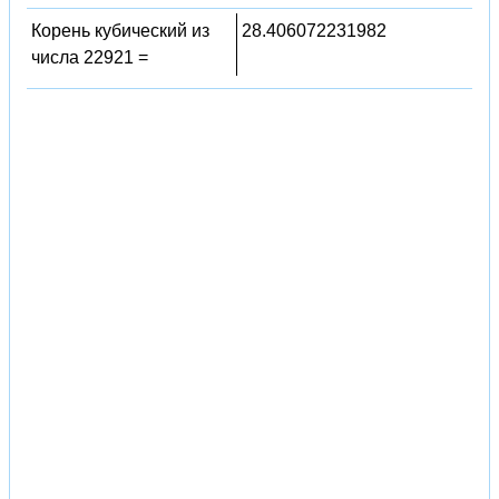
Корень кубический из
28.406072231982
числа 22921 =