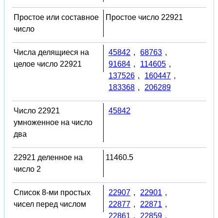
Простое или составное
Простое число 22921
число
Числа делящиеся на
45842
,
68763
,
целое число 22921
91684
,
114605
,
137526
,
160447
,
183368
,
206289
Число 22921
45842
умноженное на число
два
22921 деленное на
11460.5
число 2
Список 8-ми простых
22907
,
22901
,
чисел перед числом
22877
,
22871
,
22861
,
22859
,