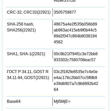
f4d9e357cbf
CRC-32, CRC32(22921)
3505759877
SHA-256 hash,
48675a4e2f535b056b89
SHA256(22921)
ab963ac415eb9f0b44c5
89d2f347c864b8038194
4562
SHA1, SHA-1(22921)
00c9b21f784f1c3e72bb8
933302c7560708eac57
ГОСТ Р 34.11, GOST R
03c2f182fe8535e7c4e0e
34.11-94, GOST(22921)
e4ac176c2bb07cc5f6fb9
e39d6907a7c9b6892b42
64
Base64
MjI5MjE=