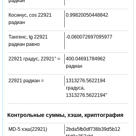
радиан
Косинус, cos 22921
0.99820050448842
радиан
Тангенс, tg 22921
-0.060072697095977
радиан равно
22921 градус, 22921° =
400.04691784962
радиан
22921 радиан =
1313276.5622194
градуса,
1313276.5622194°
Контрольные суммы, хэши, криптография
MD-5 хэш(22921)
2bda5fb0df736b39d5b12