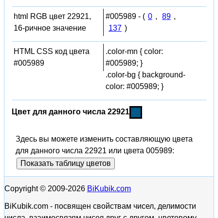
html RGB цвет 22921,
#005989 - (
0
,
89
,
16-ричное значение
137
)
HTML CSS код цвета
.color-mn { color:
#005989
#005989; }
.color-bg { background-
color: #005989; }
Цвет для данного числа 22921
Здесь вы можете изменить составляющую цвета
для данного числа 22921 или цвета 005989:
Показать таблицу цветов
Copyright © 2009-2026
BiKubik.com
BiKubik.com - посвящен свойствам чисел, делимости
числа, взаимосвязям чисел друг с другом, цветовому