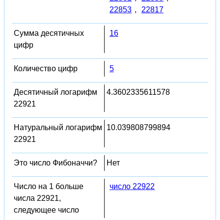
22853
,
22817
Сумма десятичных
16
цифр
Количество цифр
5
Десятичный логарифм
4.3602335611578
22921
Натуральный логарифм
10.039808799894
22921
Это число Фибоначчи?
Нет
Число на 1 больше
число 22922
числа 22921,
следующее число