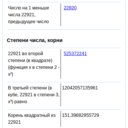
Число на 1 меньше
22920
числа 22921,
предыдущее число
Степени числа, корни
22921 во второй
525372241
степени (в квадрате)
(функция x в степени 2 -
x²)
В третьей степени (в
12042057135961
кубе, 22921 в степени 3,
x³) равно
Корень квадратный из
151.39682955729
22921