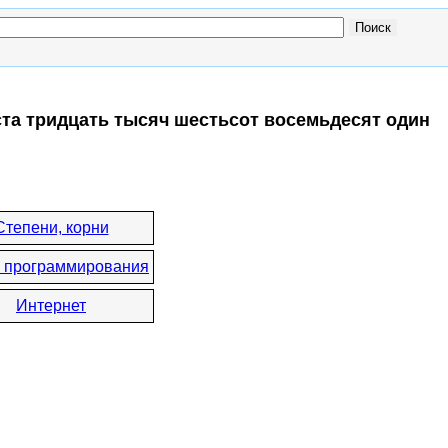
ста тридцать тысяч шестьсот восемьдесят один
Степени, корни
 программирования
Интернет