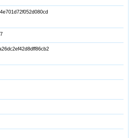
c4e701d72f052d080cd
f7
a26dc2ef42d8dff86cb2