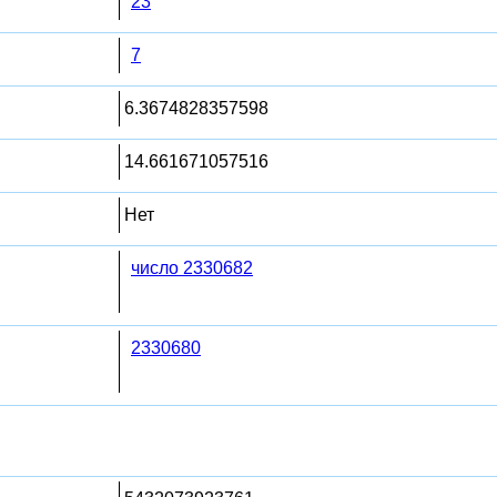
23
7
6.3674828357598
14.661671057516
Нет
число 2330682
2330680