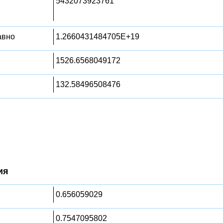
5432073923761
равно
1.2660431484705E+19
1526.6568049172
132.58496508476
ия
0.656059029
0.7547095802