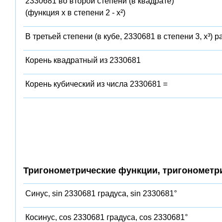
2330681 во второй степени (в квадрате)
(функция x в степени 2 - x²)
В третьей степени (в кубе, 2330681 в степени 3, x³) 
Корень квадратный из 2330681
Корень кубический из числа 2330681 =
Тригонометрические функции, тригонометр
Синус, sin 2330681 градуса, sin 2330681°
Косинус, cos 2330681 градуса, cos 2330681°