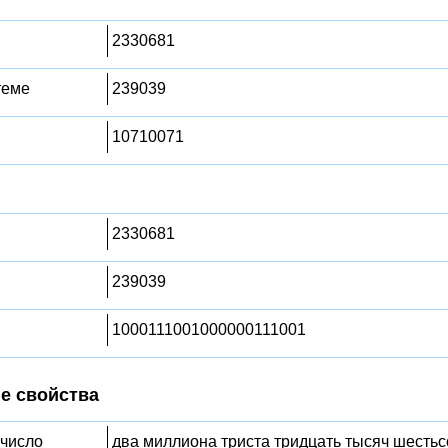
2330681
теме
239039
10710071
2330681
239039
1000111001000000111001
е свойства
 число
два миллиона триста тридцать тысяч шестьс