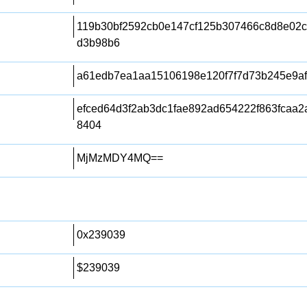
119b30bf2592cb0e147cf125b307466c8d8e02
d3b98b6
a61edb7ea1aa15106198e120f7f7d73b245e9a
efced64d3f2ab3dc1fae892ad654222f863fcaa2
8404
MjMzMDY4MQ==
0x239039
$239039