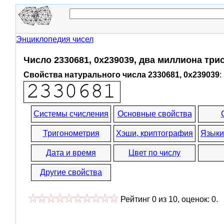
Энциклопедия чисел
Число 2330681, 0x239039, два миллиона три
Свойства натурального числа 2330681, 0x239039
:
Системы счисления
Основные свойства
Тригонометрия
Хэши, криптография
Языки
Дата и время
Цвет по числу
Другие свойства
Рейтинг
0
из
10
, оценок:
0
.