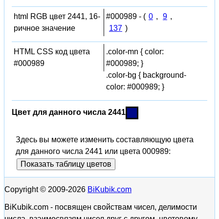
html RGB цвет 2441, 16-
#000989 - (
0
,
9
,
ричное значение
137
)
HTML CSS код цвета
.color-mn { color:
#000989
#000989; }
.color-bg { background-
color: #000989; }
Цвет для данного числа 2441
Здесь вы можете изменить составляющую цвета
для данного числа 2441 или цвета 000989:
Показать таблицу цветов
Copyright © 2009-2026
BiKubik.com
BiKubik.com - посвящен свойствам чисел, делимости
числа, взаимосвязям чисел друг с другом, цветовому