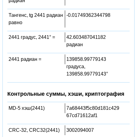
радиан
Тангенс, tg 2441 радиан
-0.01749362344798
равно
2441 градус, 2441° =
42.603487041182
радиан
2441 радиан =
139858.99779143
градуса,
139858.99779143°
Контрольные суммы, хэши, криптография
MD-5 хэш(2441)
7a68443f5c80d181c429
67cd71612af1
CRC-32, CRC32(2441)
3002094007