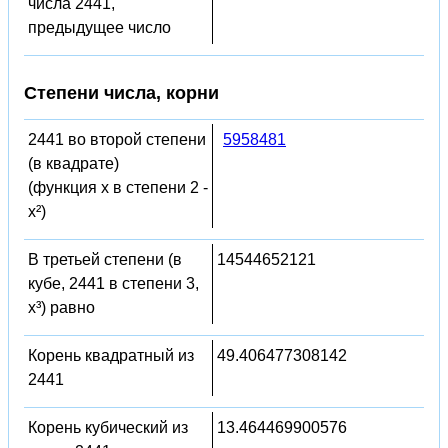
числа 2441,
предыдущее число
Степени числа, корни
2441 во второй степени
5958481
(в квадрате)
(функция x в степени 2 -
x²)
В третьей степени (в
14544652121
кубе, 2441 в степени 3,
x³) равно
Корень квадратный из
49.406477308142
2441
Корень кубический из
13.464469900576