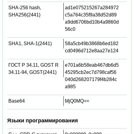
SHA-256 hash,
ad1e075215267a284972
SHA256(2441)
c5a764c35f9a38d52d89
a9dd6706bd10b4a9860d
56c0
SHA1, SHA-1(2441)
58a5cb49b3868b6ed182
cd0496d712e8aa27e124
ГОСТ Р 34.11, GOST R
e701a6b58eab467db6d5
34.11-94, GOST(2441)
45295cb2ec7d798caf56
040d268207179f4b284c
a985
Base64
MjQ0MQ==
Языки программирования