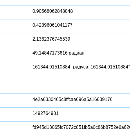
0.90568062848848
0.42396061041177
2.1362376745539
49.14847173616 радиан
161344.91510884 градуса, 161344.91510884°
4e2a6330465c8ffcaa696a5a16639176
1492764981
fd945d13065fc7072c851fb5a0c86b8752e6a626