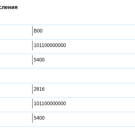
сления
B00
101100000000
5400
2816
101100000000
5400