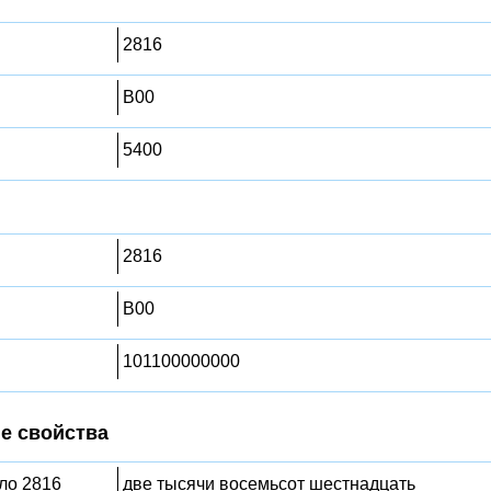
2816
B00
5400
2816
B00
101100000000
е свойства
сло 2816
две тысячи восемьсот шестнадцать