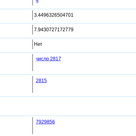
4
3.4496326504701
7.9430727172779
Нет
число 2817
2815
7929856