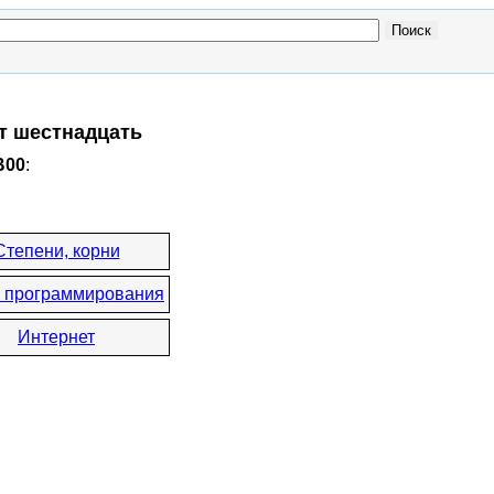
от шестнадцать
B00
:
Степени, корни
 программирования
Интернет