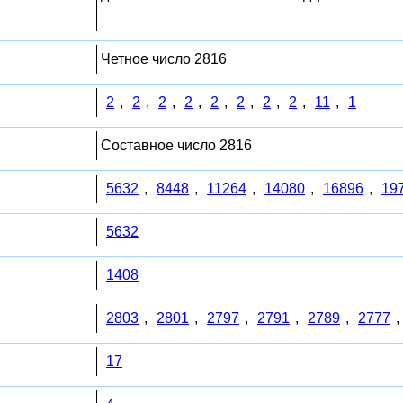
Четное число 2816
2
,
2
,
2
,
2
,
2
,
2
,
2
,
2
,
11
,
1
Составное число 2816
5632
,
8448
,
11264
,
14080
,
16896
,
19
5632
1408
2803
,
2801
,
2797
,
2791
,
2789
,
2777
,
17