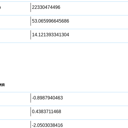
о
22330474496
53.065996645686
14.121393341304
ия
-0.8987940463
0.4383711468
-2.0503038416