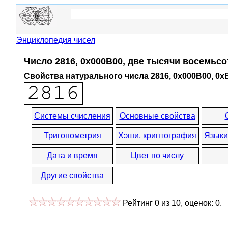
Энциклопедия чисел
Число 2816, 0x000B00, две тысячи восемьс
Свойства натурального числа 2816, 0x000B00, 0x
Системы счисления
Основные свойства
Тригонометрия
Хэши, криптография
Языки
Дата и время
Цвет по числу
Другие свойства
Рейтинг
0
из
10
, оценок:
0
.