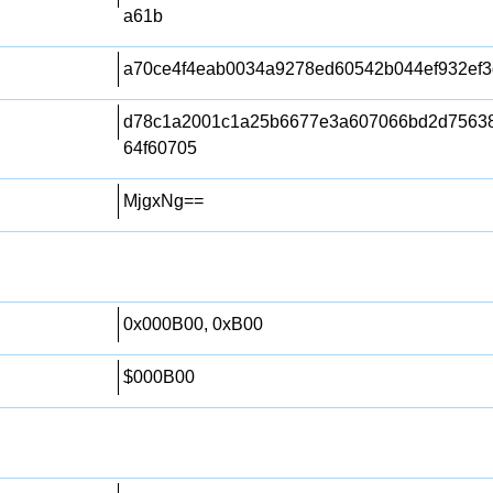
a61b
a70ce4f4eab0034a9278ed60542b044ef932ef3
d78c1a2001c1a25b6677e3a607066bd2d7563
64f60705
MjgxNg==
0x000B00, 0xB00
$000B00