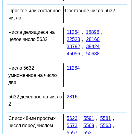
Простое или составное
Составное число 5632
число
Числа делящиеся на
11264
,
16896
,
целое число 5632
22528
,
28160
,
33792
,
39424
,
45056
,
50688
Число 5632
11264
умноженное на число
два
5632 деленное на число
2816
2
Список 8-ми простых
5623
,
5591
,
5581
,
чисел перед числом
5573
,
5569
,
5563
,
5557
,
5531