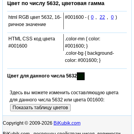
Цвет по числу 5632, цветовая гамма
html RGB цвет 5632, 16-
#001600 - (
0
,
22
,
0
)
ричное значение
HTML CSS код цвета
.color-mn { color:
#001600
#001600; }
.color-bg { background-
color: #001600; }
Цвет для данного числа 5632
Здесь вы можете изменить составляющую цвета
для данного числа 5632 или цвета 001600:
Показать таблицу цветов
Copyright © 2009-2026
BiKubik.com
BiKubik.com - посвящен свойствам чисел, делимости