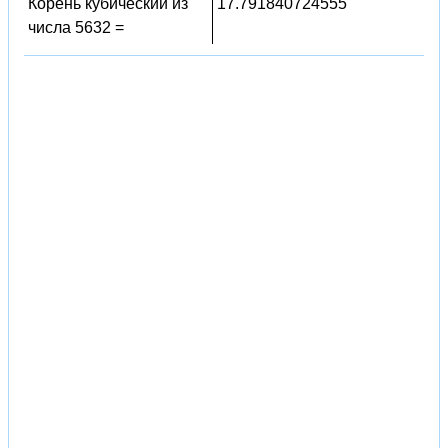
Корень кубический из
17.791840724555
числа 5632 =