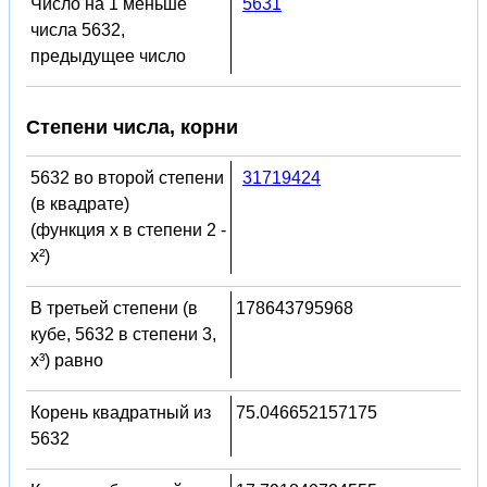
Число на 1 меньше
5631
числа 5632,
предыдущее число
Степени числа, корни
5632 во второй степени
31719424
(в квадрате)
(функция x в степени 2 -
x²)
В третьей степени (в
178643795968
кубе, 5632 в степени 3,
x³) равно
Корень квадратный из
75.046652157175
5632