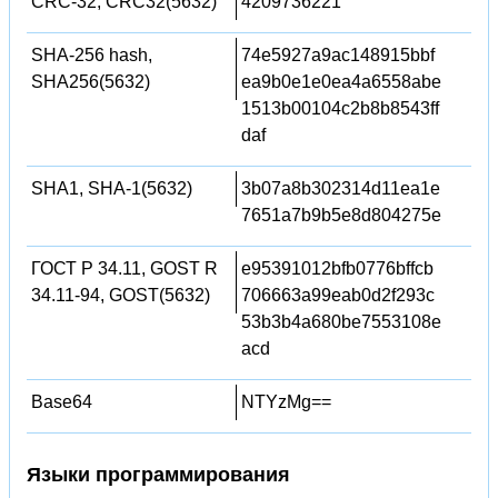
CRC-32, CRC32(5632)
4209736221
SHA-256 hash,
74e5927a9ac148915bbf
SHA256(5632)
ea9b0e1e0ea4a6558abe
1513b00104c2b8b8543ff
daf
SHA1, SHA-1(5632)
3b07a8b302314d11ea1e
7651a7b9b5e8d804275e
ГОСТ Р 34.11, GOST R
e95391012bfb0776bffcb
34.11-94, GOST(5632)
706663a99eab0d2f293c
53b3b4a680be7553108e
acd
Base64
NTYzMg==
Языки программирования