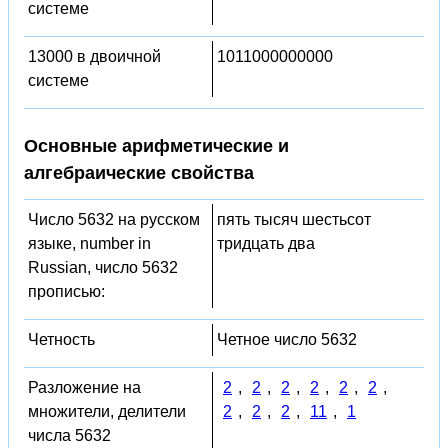
системе
13000 в двоичной
1011000000000
системе
Основные арифметические и
алгебраические свойства
Число 5632 на русском
пять тысяч шестьсот
языке, number in
тридцать два
Russian, число 5632
прописью:
Четность
Четное число 5632
Разложение на
2
,
2
,
2
,
2
,
2
,
2
,
множители, делители
2
,
2
,
2
,
11
,
1
числа 5632