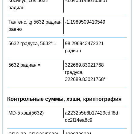
Косинус, cos 5632
-0.64051480163857
радиан
Тангенс, tg 5632 радиан
-1.1989509410549
равно
5632 градуса, 5632° =
98.296943472321
радиан
5632 радиан =
322689.83021768
градуса,
322689.83021768°
Контрольные суммы, хэши, криптография
MD-5 хэш(5632)
a2232b5b6b17429cdff8d
dc2f14ea8c9