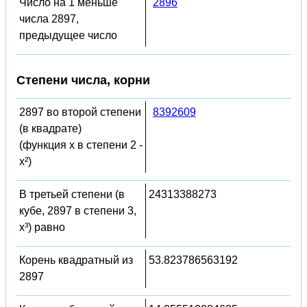
Число на 1 меньше
2896
числа 2897,
предыдущее число
Степени числа, корни
2897 во второй степени
8392609
(в квадрате)
(функция x в степени 2 -
x²)
В третьей степени (в
24313388273
кубе, 2897 в степени 3,
x³) равно
Корень квадратный из
53.823786563192
2897