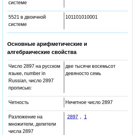
системе
5521 в двоичной
101101010001
системе
Основные арифметические и
алгебраические свойства
Число 2897 на русском
две тысячи восемьсот
языке, number in
девяносто семь
Russian, число 2897
прописью:
Четность
Нечетное число 2897
Разложение на
2897
,
1
множители, делители
числа 2897