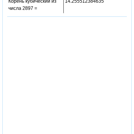
Корень кубический из
14.255512384635
числа 2897 =