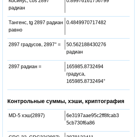
Косинус, cos 2897
0.89976161756799
радиан
Тангенс, tg 2897 радиан
0.4849970717482
равно
2897 градусов, 2897° =
50.562188430276
радиан
2897 радиан =
165985.8732494
градуса,
165985.8732494°
Контрольные суммы, хэши, криптография
MD-5 хэш(2897)
6e3197aae95c2ff8fcab3
5cb730f6a86