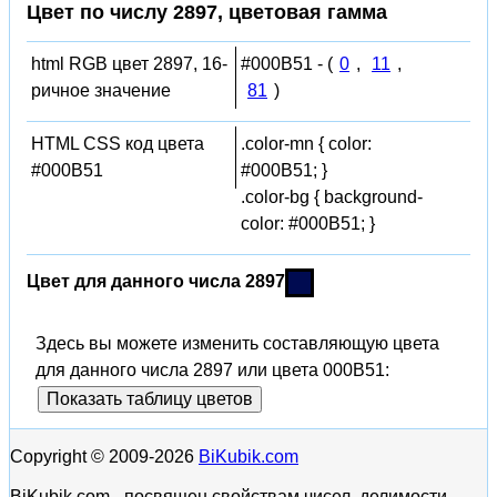
Цвет по числу 2897, цветовая гамма
html RGB цвет 2897, 16-
#000B51 - (
0
,
11
,
ричное значение
81
)
HTML CSS код цвета
.color-mn { color:
#000B51
#000B51; }
.color-bg { background-
color: #000B51; }
Цвет для данного числа 2897
Здесь вы можете изменить составляющую цвета
для данного числа 2897 или цвета 000B51:
Показать таблицу цветов
Copyright © 2009-2026
BiKubik.com
BiKubik.com - посвящен свойствам чисел, делимости