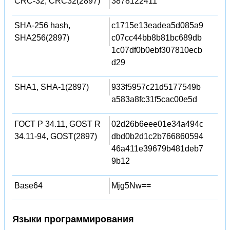
CRC-32, CRC32(2897)
3878122411
SHA-256 hash,
c1715e13eadea5d085a9
SHA256(2897)
c07cc44bb8b81bc689db
1c07df0b0ebf307810ecb
d29
SHA1, SHA-1(2897)
933f5957c21d5177549b
a583a8fc31f5cac00e5d
ГОСТ Р 34.11, GOST R
02d26b6eee01e34a494c
34.11-94, GOST(2897)
dbd0b2d1c2b766860594
46a411e39679b481deb7
9b12
Base64
Mjg5Nw==
Языки программирования