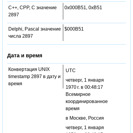
C++, CPP, C значение
0x000B51, 0xB51
2897
Delphi, Pascal значение
$000B51
числа 2897
Дата и время
Конвертация UNIX
UTC
timestamp 2897 в дату и
четверг, 1 января
время
1970 г. в 00:48:17
Всемирное
координированное
время
в Москве, Россия
четверг, 1 января