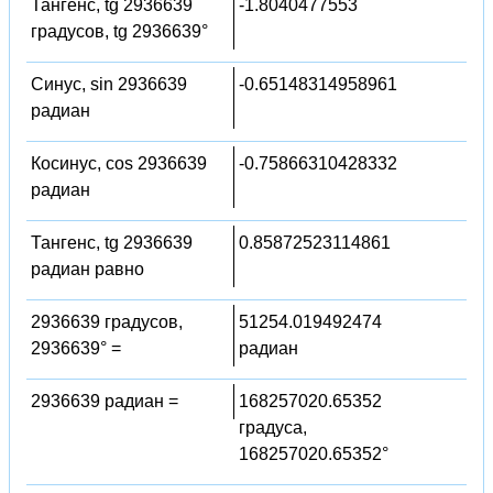
Тангенс, tg 2936639
-1.8040477553
градусов, tg 2936639°
Синус, sin 2936639
-0.65148314958961
радиан
Косинус, cos 2936639
-0.75866310428332
радиан
Тангенс, tg 2936639
0.85872523114861
радиан равно
2936639 градусов,
51254.019492474
2936639° =
радиан
2936639 радиан =
168257020.65352
градуса,
168257020.65352°