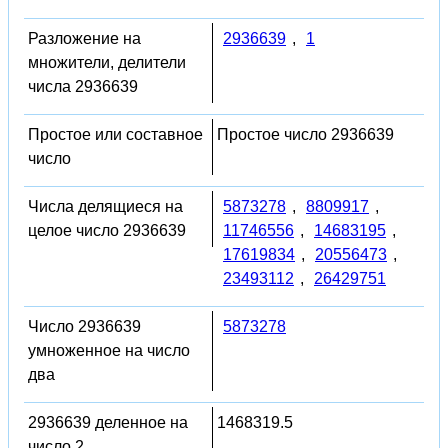
Разложение на
2936639
,
1
множители, делители
числа 2936639
Простое или составное
Простое число 2936639
число
Числа делящиеся на
5873278
,
8809917
,
целое число 2936639
11746556
,
14683195
,
17619834
,
20556473
,
23493112
,
26429751
Число 2936639
5873278
умноженное на число
два
2936639 деленное на
1468319.5
число 2