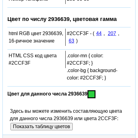
Цвет по числу 2936639, цветовая гамма
html RGB цвет 2936639,
#2CCF3F - (
44
,
207
,
16-ричное значение
63
)
HTML CSS код цвета
.color-mn { color:
#2CCF3F
#2CCF3F; }
.color-bg { background-
color: #2CCF3F; }
Цвет для данного числа 2936639
Здесь вы можете изменить составляющую цвета
для данного числа 2936639 или цвета 2CCF3F:
Показать таблицу цветов