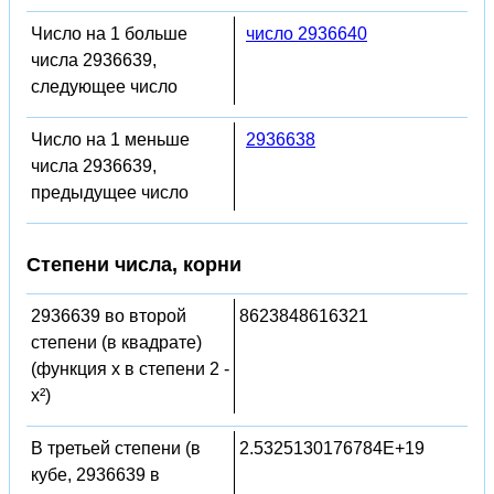
Число на 1 больше
число 2936640
числа 2936639,
следующее число
Число на 1 меньше
2936638
числа 2936639,
предыдущее число
Степени числа, корни
2936639 во второй
8623848616321
степени (в квадрате)
(функция x в степени 2 -
x²)
В третьей степени (в
2.5325130176784E+19
кубе, 2936639 в