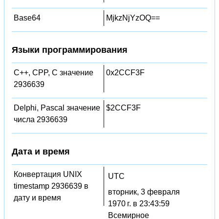
Base64
MjkzNjYzOQ==
Языки программирования
C++, CPP, C значение
0x2CCF3F
2936639
Delphi, Pascal значение
$2CCF3F
числа 2936639
Дата и время
Конвертация UNIX
UTC
timestamp 2936639 в
вторник, 3 февраля
дату и время
1970 г. в 23:43:59
Всемирное