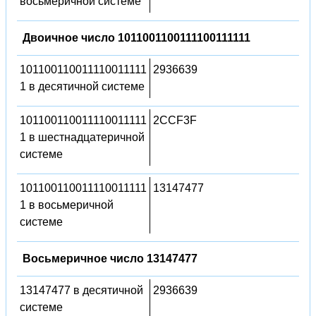
восьмеричной системе
Двоичное число 1011001100111100111111
101100110011110011111
2936639
1 в десятичной системе
101100110011110011111
2CCF3F
1 в шестнадцатеричной
системе
101100110011110011111
13147477
1 в восьмеричной
системе
Восьмеричное число 13147477
13147477 в десятичной
2936639
системе