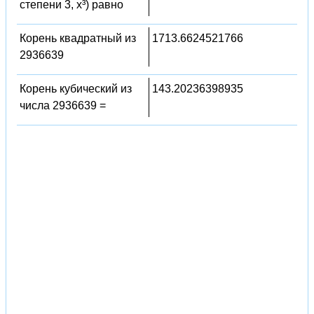
степени 3, x³) равно
Корень квадратный из
1713.6624521766
2936639
Корень кубический из
143.20236398935
числа 2936639 =