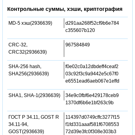
Контрольные суммы, хэши, криптография
MD-5 хэш(2936639)
d291aa268f52cf9b6e784
c355607b120
CRC-32,
967584849
CRC32(2936639)
SHA-256 hash,
f0e02c0a12dbdeff4ceaf2
SHA256(2936639)
03c92f3c9a9442e5c67f0
e6551ead6aeb067e1effd
SHA1, SHA-1(2936639)
34e9c0fbf6e429178ceb9
1370df6b6e1bf263c9b
ГОСТ Р 34.11, GOST R
114397d0749cffc3277f15
34.11-94,
f1fd331aaaf581f6708553
GOST(2936639)
72d39e3fc0f308e303b3