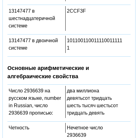
13147477 в
2CCF3F
шестнадцатеричной
системе
13147477 в двоичной
101100110011110011111
системе
1
Основные арифметические и
алгебраические свойства
Число 2936639 на
два миллиона
русском языке, number
девятьсот тридцать
in Russian, число
шесть тысяч шестьсот
2936639 прописью:
тридцать девять
Четность
Нечетное число
2936639