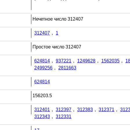
Нечетное число 312407
312407
,
1
Простое число 312407
624814
,
937221
,
1249628
,
1562035
,
1
2499256
,
2811663
624814
156203.5
312401
,
312397
,
312383
,
312371
,
312
312343
,
312331