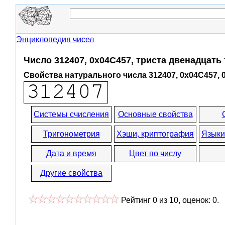
Энциклопедия чисел
Число 312407, 0x04C457, триста двенадцать
Свойства натурального числа 312407, 0x04C457, 
Системы счисления
Основные свойства
Тригонометрия
Хэши, криптография
Языки
Дата и время
Цвет по числу
Другие свойства
Рейтинг
0
из
10
, оценок:
0
.