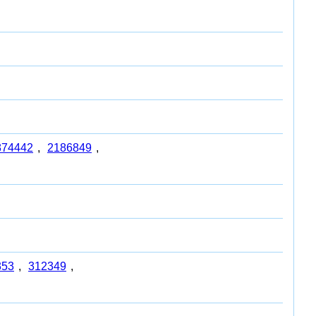
874442
,
2186849
,
353
,
312349
,