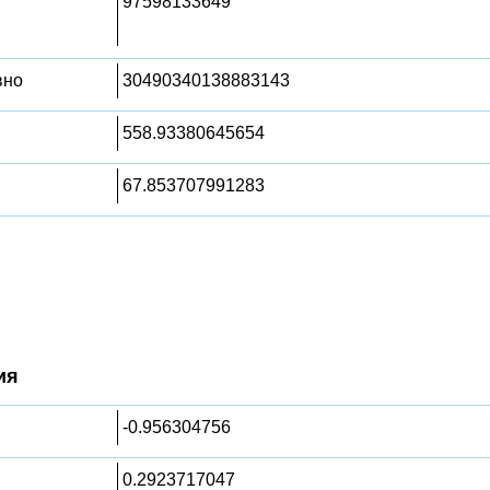
97598133649
вно
30490340138883143
558.93380645654
67.853707991283
ия
-0.956304756
0.2923717047