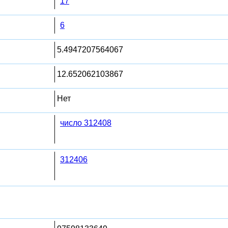
17
6
5.4947207564067
12.652062103867
Нет
число 312408
312406