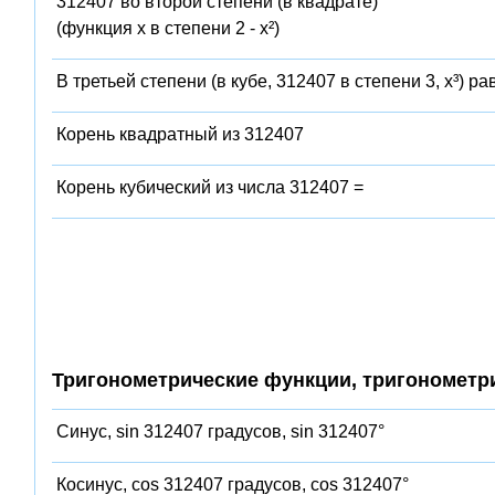
312407 во второй степени (в квадрате)
(функция x в степени 2 - x²)
В третьей степени (в кубе, 312407 в степени 3, x³) ра
Корень квадратный из 312407
Корень кубический из числа 312407 =
Тригонометрические функции, тригонометр
Синус, sin 312407 градусов, sin 312407°
Косинус, cos 312407 градусов, cos 312407°