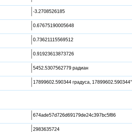
-3.2708526185
0.67675190005648
0.73621115569512
0.91923613873726
5452.5307562779 радиан
17899602.590344 градуса, 17899602.590344°
674ade57d726d69179de24c397bc5f86
2983635724