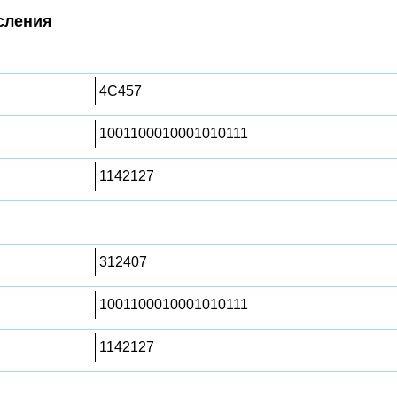
сления
4C457
1001100010001010111
1142127
312407
1001100010001010111
1142127