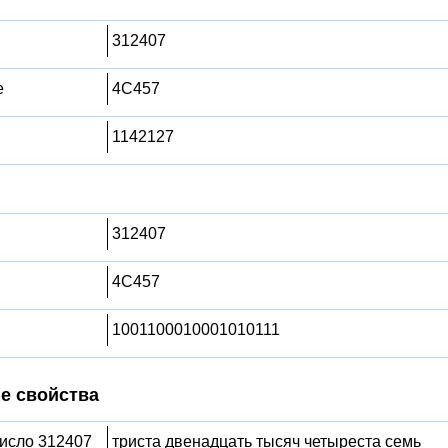
312407
е
4C457
1142127
312407
4C457
1001100010001010111
е свойства
число 312407
триста двенадцать тысяч четыреста семь