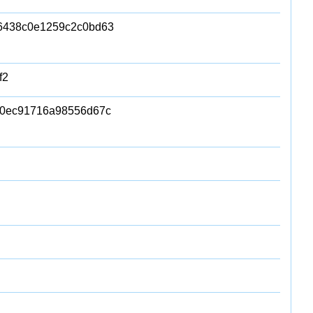
6438c0e1259c2c0bd63
f2
40ec91716a98556d67c