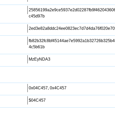
25856199a2e9ce5937e2d02287fb9f46204360
c45d97b
2ed3e82a8ddc24ee0823ec7d7d4da76f020e70
fb82b32fc8bf45144ae7e5992a1b32726b325b
4c5b61b
MzEyNDA3
0x04C457, 0x4C457
$04C457