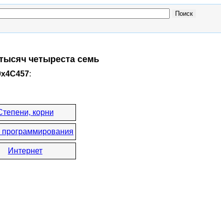
 тысяч четыреста семь
0x4C457
:
Степени, корни
 программирования
Интернет