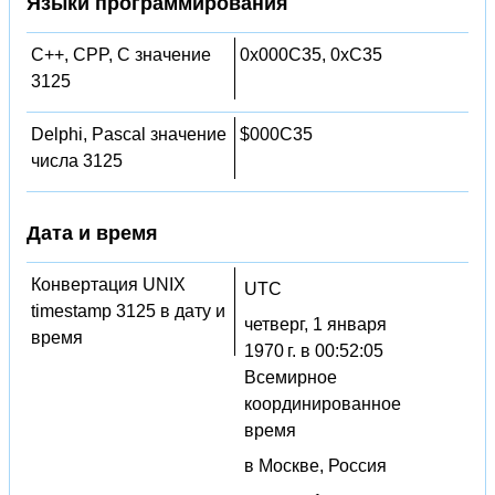
Языки программирования
C++, CPP, C значение
0x000C35, 0xC35
3125
Delphi, Pascal значение
$000C35
числа 3125
Дата и время
Конвертация UNIX
UTC
timestamp 3125 в дату и
четверг, 1 января
время
1970 г. в 00:52:05
Всемирное
координированное
время
в Москве, Россия