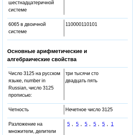
шестнадцатеричной
системе
6065 в двоичной
110000110101
системе
Основные арифметические и
алгебраические свойства
Число 3125 на русском
три тысячи сто
языке, number in
двадцать пять
Russian, число 3125
прописью:
Четность
Нечетное число 3125
Разложение на
5
,
5
,
5
,
5
,
5
,
1
множители, делители