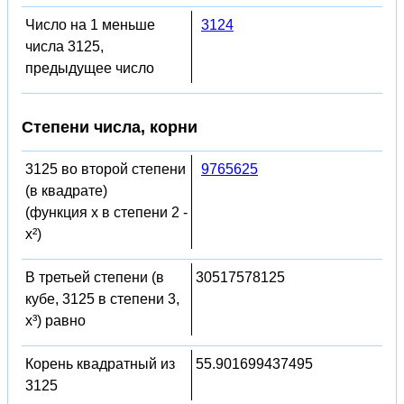
Число на 1 меньше
3124
числа 3125,
предыдущее число
Степени числа, корни
3125 во второй степени
9765625
(в квадрате)
(функция x в степени 2 -
x²)
В третьей степени (в
30517578125
кубе, 3125 в степени 3,
x³) равно
Корень квадратный из
55.901699437495
3125