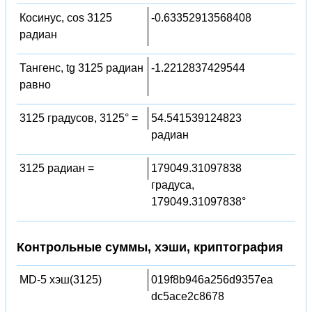
Косинус, cos 3125
-0.63352913568408
радиан
Тангенс, tg 3125 радиан
-1.2212837429544
равно
3125 градусов, 3125° =
54.541539124823
радиан
3125 радиан =
179049.31097838
градуса,
179049.31097838°
Контрольные суммы, хэши, криптография
MD-5 хэш(3125)
019f8b946a256d9357ea
dc5ace2c8678