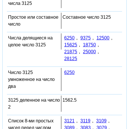
числа 3125
Простое или составное
Составное число 3125
число
Числа делящиеся на
6250
,
9375
,
12500
,
целое число 3125
15625
,
18750
,
21875
,
25000
,
28125
Число 3125
6250
умноженное на число
два
3125 деленное на число
1562.5
2
Список 8-ми простых
3121
,
3119
,
3109
,
чисел перед числом
3089
,
3083
,
3079
,