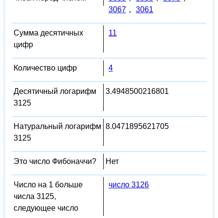
3067
,
3061
Сумма десятичных
11
цифр
Количество цифр
4
Десятичный логарифм
3.4948500216801
3125
Натуральный логарифм
8.0471895621705
3125
Это число Фибоначчи?
Нет
Число на 1 больше
число 3126
числа 3125,
следующее число