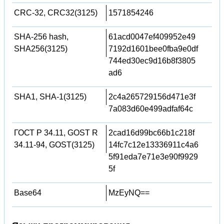
CRC-32, CRC32(3125)
1571854246
SHA-256 hash,
61acd0047ef409952e49
SHA256(3125)
7192d1601bee0fba9e0df
744ed30ec9d16b8f3805
ad6
SHA1, SHA-1(3125)
2c4a265729156d471e3f
7a083d60e499adfaf64c
ГОСТ Р 34.11, GOST R
2cad16d99bc66b1c218f
34.11-94, GOST(3125)
14fc7c12e13336911c4a6
5f91eda7e71e3e90f9929
5f
Base64
MzEyNQ==