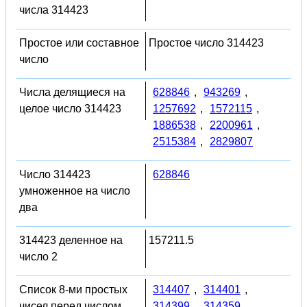
числа 314423
Простое или составное
Простое число 314423
число
Числа делящиеся на
628846
,
943269
,
целое число 314423
1257692
,
1572115
,
1886538
,
2200961
,
2515384
,
2829807
Число 314423
628846
умноженное на число
два
314423 деленное на
157211.5
число 2
Список 8-ми простых
314407
,
314401
,
чисел перед числом
314399
,
314359
,