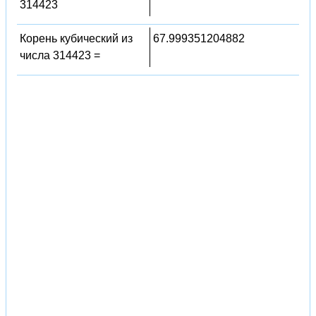
314423
Корень кубический из
67.999351204882
числа 314423 =