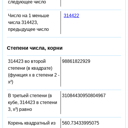
следующее число
Число на 1 меньше
314422
числа 314423,
предыдущее число
Степени числа, корни
314423 во второй
98861822929
степени (в квадрате)
(функция x в степени 2 -
x²)
В третьей степени (в
31084430950804967
кубе, 314423 в степени
3, x³) равно
Корень квадратный из
560.73433995075