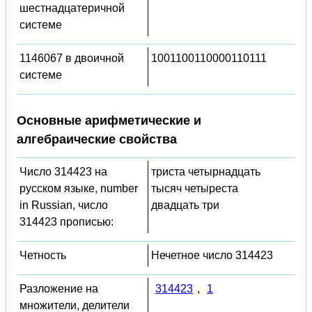
шестнадцатеричной
системе
1146067 в двоичной
1001100110000110111
системе
Основные арифметические и
алгебраические свойства
Число 314423 на
триста четырнадцать
русском языке, number
тысяч четыреста
in Russian, число
двадцать три
314423 прописью:
Четность
Нечетное число 314423
Разложение на
314423
,
1
множители, делители