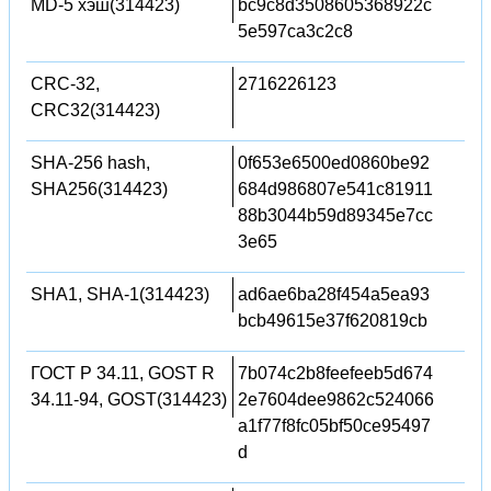
MD-5 хэш(314423)
bc9c8d3508605368922c
5e597ca3c2c8
CRC-32,
2716226123
CRC32(314423)
SHA-256 hash,
0f653e6500ed0860be92
SHA256(314423)
684d986807e541c81911
88b3044b59d89345e7cc
3e65
SHA1, SHA-1(314423)
ad6ae6ba28f454a5ea93
bcb49615e37f620819cb
ГОСТ Р 34.11, GOST R
7b074c2b8feefeeb5d674
34.11-94, GOST(314423)
2e7604dee9862c524066
a1f77f8fc05bf50ce95497
d