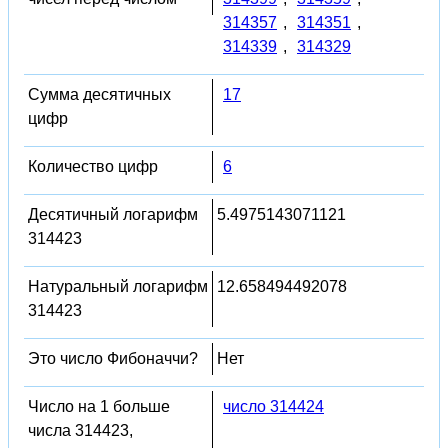
314357
,
314351
,
314339
,
314329
Сумма десятичных
17
цифр
Количество цифр
6
Десятичный логарифм
5.4975143071121
314423
Натуральный логарифм
12.658494492078
314423
Это число Фибоначчи?
Нет
Число на 1 больше
число 314424
числа 314423,