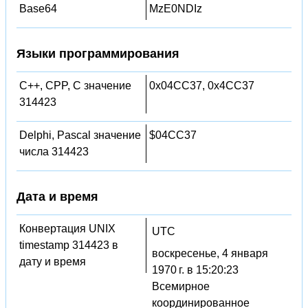
Base64
MzE0NDIz
Языки программирования
C++, CPP, C значение
0x04CC37, 0x4CC37
314423
Delphi, Pascal значение
$04CC37
числа 314423
Дата и время
Конвертация UNIX
UTC
timestamp 314423 в
воскресенье, 4 января
дату и время
1970 г. в 15:20:23
Всемирное
координированное