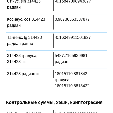
Синус, sin 314423
-0.15847098943877
радиан
Косинус, cos 314423
0.98736363387877
радиан
Тангенс, tg 314423
-0.16049911501827
радиан равно
314423 градуса,
5487.7165939981
314423° =
радиан
314423 радиан =
18015110.881842
градуса,
18015110.881842°
Контрольные суммы, хэши, криптография