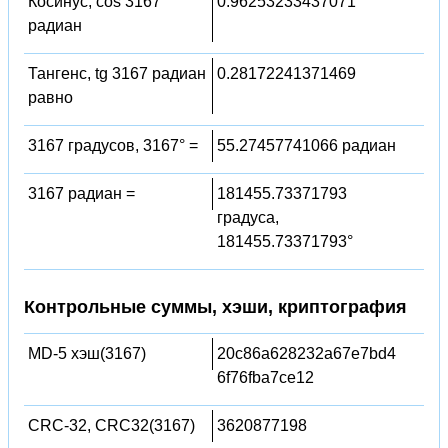
Косинус, cos 3167
0.96253233437071
радиан
Тангенс, tg 3167 радиан
0.28172241371469
равно
3167 градусов, 3167° =
55.27457741066 радиан
3167 радиан =
181455.73371793
градуса,
181455.73371793°
Контрольные суммы, хэши, криптография
MD-5 хэш(3167)
20c86a628232a67e7bd4
6f76fba7ce12
CRC-32, CRC32(3167)
3620877198