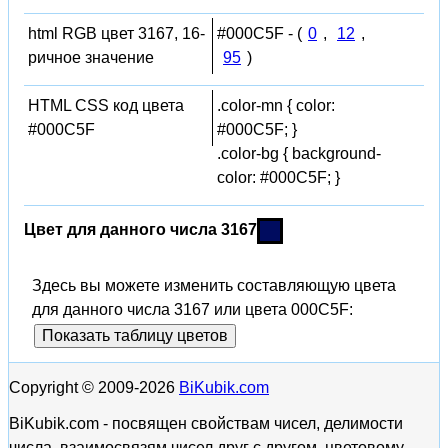
html RGB цвет 3167, 16-
#000C5F - (
0
,
12
,
ричное значение
95
)
HTML CSS код цвета
.color-mn { color:
#000C5F
#000C5F; }
.color-bg { background-
color: #000C5F; }
Цвет для данного числа 3167
Здесь вы можете изменить составляющую цвета
для данного числа 3167 или цвета 000C5F:
Показать таблицу цветов
Copyright © 2009-2026
BiKubik.com
BiKubik.com - посвящен свойствам чисел, делимости
числа, взаимосвязям чисел друг с другом, цветовому