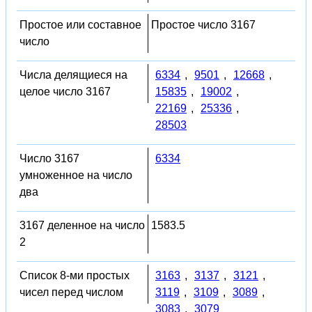
Простое или составное
Простое число 3167
число
Числа делящиеся на
6334
,
9501
,
12668
,
целое число 3167
15835
,
19002
,
22169
,
25336
,
28503
Число 3167
6334
умноженное на число
два
3167 деленное на число
1583.5
2
Список 8-ми простых
3163
,
3137
,
3121
,
чисел перед числом
3119
,
3109
,
3089
,
3083
,
3079