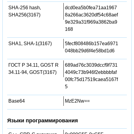
SHA-256 hash,
dcd0ea5b0fea71aa1967
SHA256(3167)
8a266ac3620df54c68aef
9e329a31f969a3862ba9
168
SHA1, SHA-1(3167)
5fecf808486b157ea6971
048bb29d6f4e58bd1d6
ГОСТ Р 34.11, GOST R
689ad76c3039dccf9f731
34.11-94, GOST(3167)
4049c73b946f2ebbbbfaf
00fc75d17519caea5167f
5
Base64
MzE2Nw==
Языки программирования