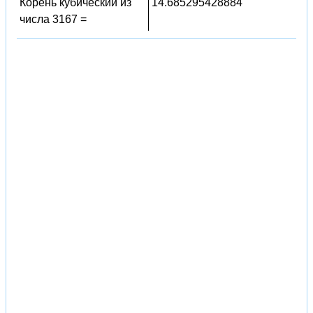
Корень кубический из
14.685295428884
числа 3167 =