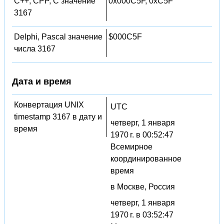
C++, CPP, C значение
0x000C5F, 0xC5F
3167
Delphi, Pascal значение
$000C5F
числа 3167
Дата и время
Конвертация UNIX
UTC
timestamp 3167 в дату и
четверг, 1 января
время
1970 г. в 00:52:47
Всемирное
координированное
время
в Москве, Россия
четверг, 1 января
1970 г. в 03:52:47