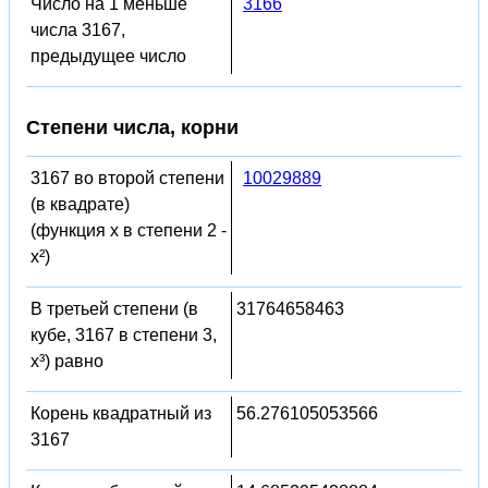
Число на 1 меньше
3166
числа 3167,
предыдущее число
Степени числа, корни
3167 во второй степени
10029889
(в квадрате)
(функция x в степени 2 -
x²)
В третьей степени (в
31764658463
кубе, 3167 в степени 3,
x³) равно
Корень квадратный из
56.276105053566
3167