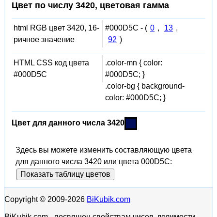
Цвет по числу 3420, цветовая гамма
html RGB цвет 3420, 16-
#000D5C - (
0
,
13
,
ричное значение
92
)
HTML CSS код цвета
.color-mn { color:
#000D5C
#000D5C; }
.color-bg { background-
color: #000D5C; }
Цвет для данного числа 3420
Здесь вы можете изменить составляющую цвета
для данного числа 3420 или цвета 000D5C:
Показать таблицу цветов
Copyright © 2009-2026
BiKubik.com
BiKubik.com - посвящен свойствам чисел, делимости