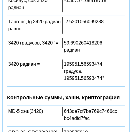
Косинус, cos 3420
-0.36757168818718
радиан
Тангенс, tg 3420 радиан
-2.5301056099288
равно
3420 градусов, 3420° =
59.690260418206
радиан
3420 радиан =
195951.56593474
градуса,
195951.56593474°
Контрольные суммы, хэши, криптография
MD-5 хэш(3420)
643de7cf7ba769c7466cc
bc4adfd7fac