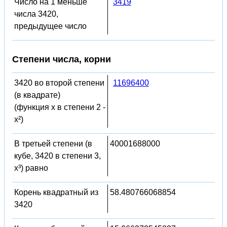
Число на 1 меньше
3419
числа 3420,
предыдущее число
Степени числа, корни
3420 во второй степени
11696400
(в квадрате)
(функция x в степени 2 -
x²)
В третьей степени (в
40001688000
кубе, 3420 в степени 3,
x³) равно
Корень квадратный из
58.480766068854
3420