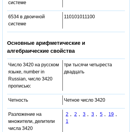
системе
6534 в двоичной
110101011100
системе
Основные арифметические и
алгебраические свойства
Число 3420 на русском
три тысячи четыреста
языке, number in
двадцать
Russian, число 3420
прописью:
Четность
Четное число 3420
Разложение на
2
,
2
,
3
,
3
,
5
,
19
,
множители, делители
1
числа 3420