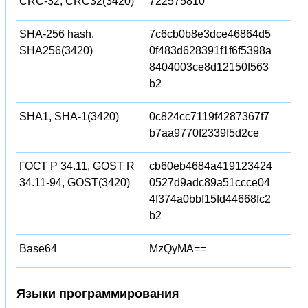
CRC-32, CRC32(3420)
722575810
SHA-256 hash,
7c6cb0b8e3dce46864d5
SHA256(3420)
0f483d628391f1f6f5398a
8404003ce8d12150f563
b2
SHA1, SHA-1(3420)
0c824cc7119f4287367f7
b7aa9770f2339f5d2ce
ГОСТ Р 34.11, GOST R
cb60eb4684a419123424
34.11-94, GOST(3420)
0527d9adc89a51ccce04
4f374a0bbf15fd44668fc2
b2
Base64
MzQyMA==
Языки программирования