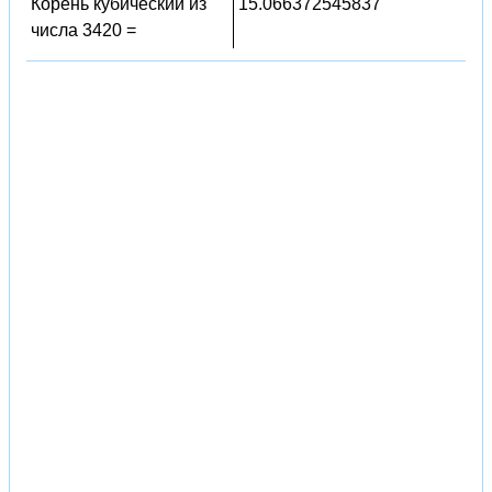
Корень кубический из
15.066372545837
числа 3420 =