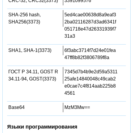
CRC-32, CRC32(3373)
3391099576
SHA-256 hash,
5ed4cae00638d8a9eaf3
SHA256(3373)
2ba02116287d3ad6341f
051718e47d26331939f7
31a3
SHA1, SHA-1(3373)
6f3abc3714f7d24e01fea
47ff8b82f3806789f8a
ГОСТ Р 34.11, GOST R
7345d7b4b9e2d59a5311
34.11-94, GOST(3373)
25afe14840048c49cab2
e0cae7c4f814aab225b8
4561
Base64
MzM3Mw==
Языки программирования