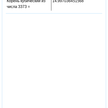
Корень кубический из
14.997036451568
числа 3373 =