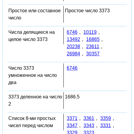
Простое или составное
Простое число 3373
число
Числа делящиеся на
6746
,
10119
,
целое число 3373
13492
,
16865
,
20238
,
23611
,
26984
,
30357
Число 3373
6746
умноженное на число
два
3373 деленное на число
1686.5
2
Список 8-ми простых
3371
,
3361
,
3359
,
чисел перед числом
3347
,
3343
,
3331
,
3329
,
3323