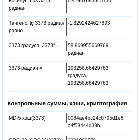
Косинус, cos 3373
0.47967683345136
радиан
Тангенс, tg 3373 радиан
-1.8292424627893
равно
3373 градуса, 3373° =
58.869955669769
радиан
3373 радиан =
193258.66429763
градуса,
193258.66429763°
Контрольные суммы, хэши, криптография
MD-5 хэш(3373)
0084ae4bc24c0795d1e6
a4f58444d39b