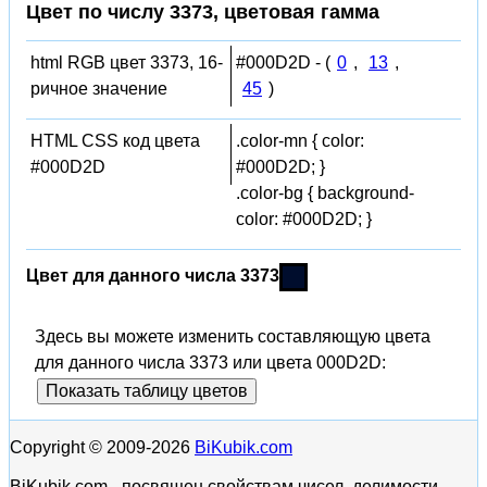
Цвет по числу 3373, цветовая гамма
html RGB цвет 3373, 16-
#000D2D - (
0
,
13
,
ричное значение
45
)
HTML CSS код цвета
.color-mn { color:
#000D2D
#000D2D; }
.color-bg { background-
color: #000D2D; }
Цвет для данного числа 3373
Здесь вы можете изменить составляющую цвета
для данного числа 3373 или цвета 000D2D:
Показать таблицу цветов
Copyright © 2009-2026
BiKubik.com
BiKubik.com - посвящен свойствам чисел, делимости