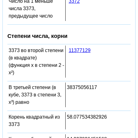
Число на 1 меньше
3372
числа 3373,
предыдущее число
Степени числа, корни
3373 во второй степени
11377129
(в квадрате)
(функция x в степени 2 -
x²)
В третьей степени (в
38375056117
кубе, 3373 в степени 3,
x³) равно
Корень квадратный из
58.077534382926
3373