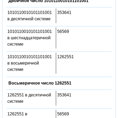
Двоичное число 1010110010101101001
1010110010101101001
353641
в десятичной системе
1010110010101101001
56569
в шестнадцатеричной
системе
1010110010101101001
1262551
в восьмеричной
системе
Восьмеричное число 1262551
1262551 в десятичной
353641
системе
1262551 в
56569