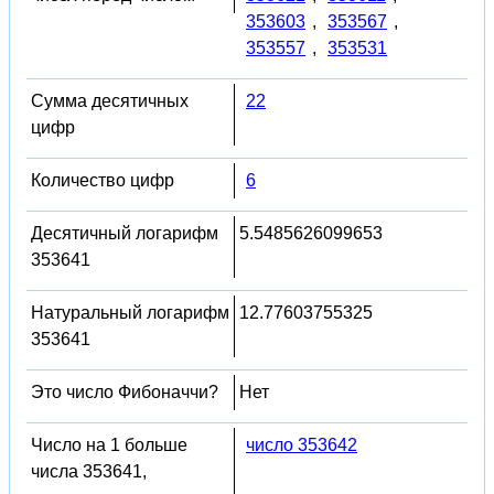
353603
,
353567
,
353557
,
353531
Сумма десятичных
22
цифр
Количество цифр
6
Десятичный логарифм
5.5485626099653
353641
Натуральный логарифм
12.77603755325
353641
Это число Фибоначчи?
Нет
Число на 1 больше
число 353642
числа 353641,