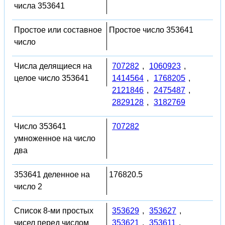
числа 353641
Простое или составное
Простое число 353641
число
Числа делящиеся на
707282
,
1060923
,
целое число 353641
1414564
,
1768205
,
2121846
,
2475487
,
2829128
,
3182769
Число 353641
707282
умноженное на число
два
353641 деленное на
176820.5
число 2
Список 8-ми простых
353629
,
353627
,
чисел перед числом
353621
,
353611
,