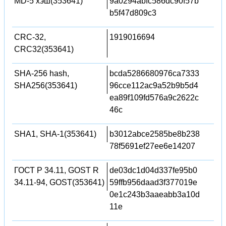
MD-5 хэш(353641)
9a0294abfc586dc90f57b
b5f47d809c3
CRC-32,
1919016694
CRC32(353641)
SHA-256 hash,
bcda5286680976ca7333
SHA256(353641)
96cce112ac9a52b9b5d4
ea89f109fd576a9c2622c
46c
SHA1, SHA-1(353641)
b3012abce2585be8b238
78f5691ef27ee6e14207
ГОСТ Р 34.11, GOST R
de03dc1d04d337fe95b0
34.11-94, GOST(353641)
59ffb956daad3f377019e
0e1c243b3aaeabb3a10d
11e