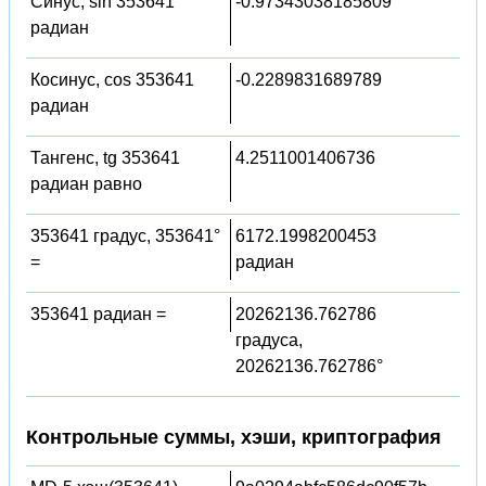
Синус, sin 353641
-0.97343038185809
радиан
Косинус, cos 353641
-0.2289831689789
радиан
Тангенс, tg 353641
4.2511001406736
радиан равно
353641 градус, 353641°
6172.1998200453
=
радиан
353641 радиан =
20262136.762786
градуса,
20262136.762786°
Контрольные суммы, хэши, криптография