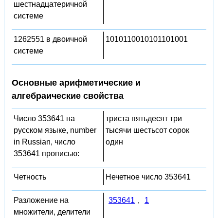
шестнадцатеричной
системе
1262551 в двоичной
1010110010101101001
системе
Основные арифметические и
алгебраические свойства
Число 353641 на
триста пятьдесят три
русском языке, number
тысячи шестьсот сорок
in Russian, число
один
353641 прописью:
Четность
Нечетное число 353641
Разложение на
353641
,
1
множители, делители