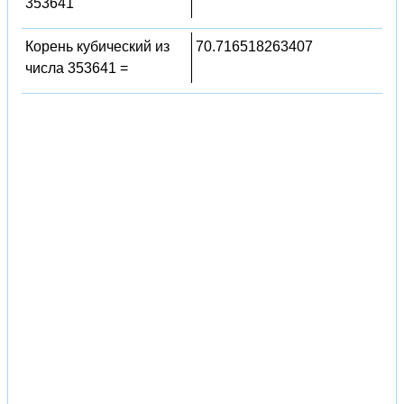
353641
Корень кубический из
70.716518263407
числа 353641 =