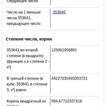
следующее число
Число на 1 меньше
353640
числа 353641,
предыдущее число
Степени числа, корни
353641 во второй
125061956881
степени (в квадрате)
(функция x в степени 2 -
x²)
В третьей степени (в
44227035493353721
кубе, 353641 в степени
3, x³) равно
Корень квадратный из
594.67722337416