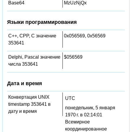
Base64
MzUzNjQx
Языки программирования
C++, CPP, C значение
0x056569, 0x56569
353641
Delphi, Pascal значение
$056569
числа 353641
Дата и время
Конвертация UNIX
UTC
timestamp 353641 в
понедельник, 5 января
дату и время
1970 г. в 02:14:01
Всемирное
координированное