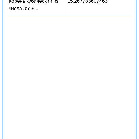
Корень кубический из
15.267783607463
числа 3559 =