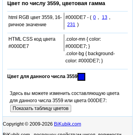
Цвет по числу 3559, цветовая гамма
html RGB цвет 3559, 16-
#000DE7 - (
0
,
13
,
ричное значение
231
)
HTML CSS код цвета
.color-mn { color:
#000DE7
#000DE7; }
.color-bg { background-
color: #000DE7; }
Цвет для данного числа 3559
Здесь вы можете изменить составляющую цвета
для данного числа 3559 или цвета 000DE7:
Показать таблицу цветов
Copyright © 2009-2026
BiKubik.com
BiKubik.com - посвящен свойствам чисел, делимости