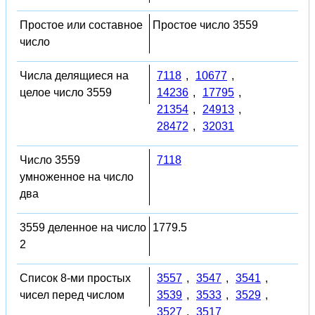
Простое или составное
Простое число 3559
число
Числа делящиеся на
7118
,
10677
,
целое число 3559
14236
,
17795
,
21354
,
24913
,
28472
,
32031
Число 3559
7118
умноженное на число
два
3559 деленное на число
1779.5
2
Список 8-ми простых
3557
,
3547
,
3541
,
чисел перед числом
3539
,
3533
,
3529
,
3527
,
3517