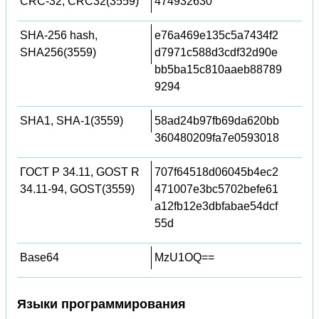
CRC-32, CRC32(3559)
474932630
SHA-256 hash,
e76a469e135c5a7434f2
SHA256(3559)
d7971c588d3cdf32d90e
bb5ba15c810aaeb88789
9294
SHA1, SHA-1(3559)
58ad24b97fb69da620bb
360480209fa7e0593018
ГОСТ Р 34.11, GOST R
707f64518d06045b4ec2
34.11-94, GOST(3559)
471007e3bc5702befe61
a12fb12e3dbfabae54dcf
55d
Base64
MzU1OQ==
Языки программирования