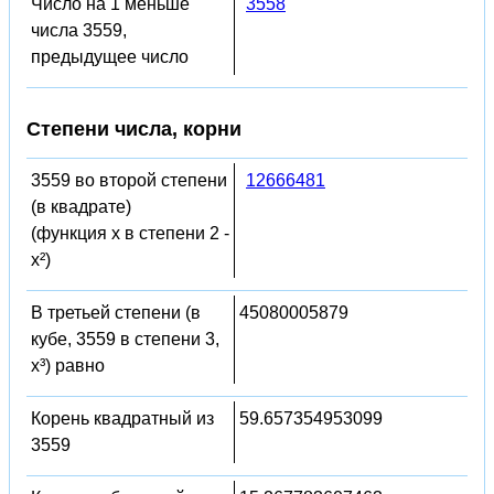
Число на 1 меньше
3558
числа 3559,
предыдущее число
Степени числа, корни
3559 во второй степени
12666481
(в квадрате)
(функция x в степени 2 -
x²)
В третьей степени (в
45080005879
кубе, 3559 в степени 3,
x³) равно
Корень квадратный из
59.657354953099
3559