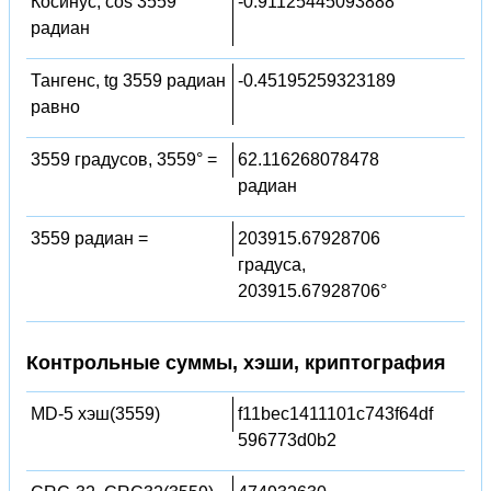
Косинус, cos 3559
-0.91125445093888
радиан
Тангенс, tg 3559 радиан
-0.45195259323189
равно
3559 градусов, 3559° =
62.116268078478
радиан
3559 радиан =
203915.67928706
градуса,
203915.67928706°
Контрольные суммы, хэши, криптография
MD-5 хэш(3559)
f11bec1411101c743f64df
596773d0b2