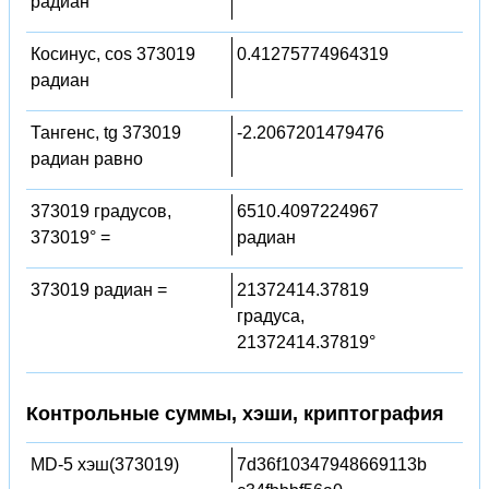
радиан
Косинус, cos 373019
0.41275774964319
радиан
Тангенс, tg 373019
-2.2067201479476
радиан равно
373019 градусов,
6510.4097224967
373019° =
радиан
373019 радиан =
21372414.37819
градуса,
21372414.37819°
Контрольные суммы, хэши, криптография
MD-5 хэш(373019)
7d36f10347948669113b