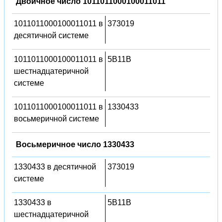
Двоичное число 1011011000100011011
1011011000100011011 в
373019
десятичной системе
1011011000100011011 в
5B11B
шестнадцатеричной
системе
1011011000100011011 в
1330433
восьмеричной системе
Восьмеричное число 1330433
1330433 в десятичной
373019
системе
1330433 в
5B11B
шестнадцатеричной