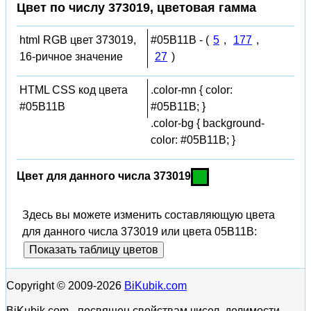
Цвет по числу 373019, цветовая гамма
html RGB цвет 373019,
#05B11B - (
5
,
177
,
16-ричное значение
27
)
HTML CSS код цвета
.color-mn { color:
#05B11B
#05B11B; }
.color-bg { background-
color: #05B11B; }
Цвет для данного числа 373019
Здесь вы можете изменить составляющую цвета
для данного числа 373019 или цвета 05B11B:
Показать таблицу цветов
Copyright © 2009-2026
BiKubik.com
BiKubik.com - посвящен свойствам чисел, делимости