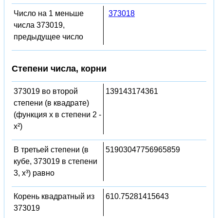
Число на 1 меньше
373018
числа 373019,
предыдущее число
Степени числа, корни
373019 во второй
139143174361
степени (в квадрате)
(функция x в степени 2 -
x²)
В третьей степени (в
51903047756965859
кубе, 373019 в степени
3, x³) равно
Корень квадратный из
610.75281415643
373019