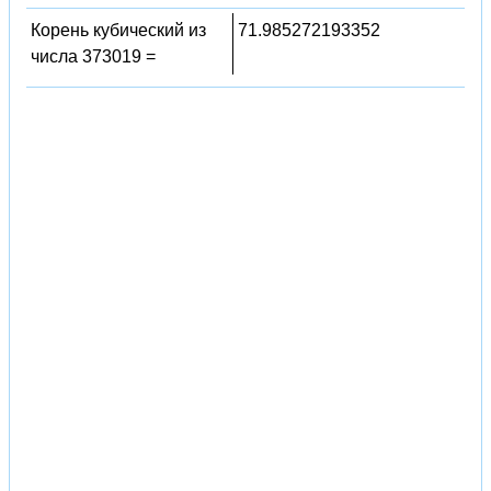
Корень кубический из
71.985272193352
числа 373019 =