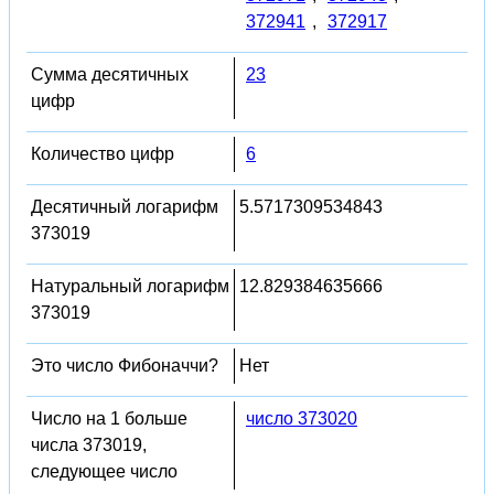
372941
,
372917
Сумма десятичных
23
цифр
Количество цифр
6
Десятичный логарифм
5.5717309534843
373019
Натуральный логарифм
12.829384635666
373019
Это число Фибоначчи?
Нет
Число на 1 больше
число 373020
числа 373019,
следующее число