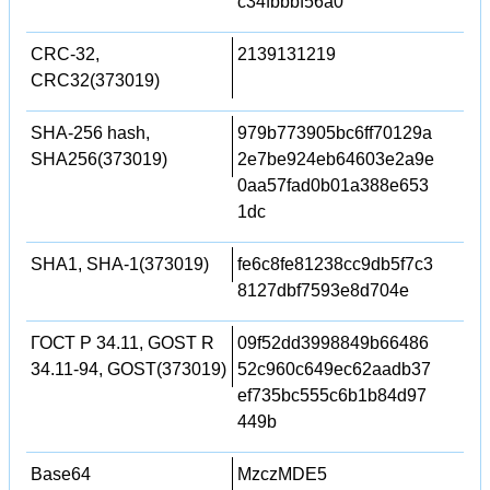
c34fbbbf56a0
CRC-32,
2139131219
CRC32(373019)
SHA-256 hash,
979b773905bc6ff70129a
SHA256(373019)
2e7be924eb64603e2a9e
0aa57fad0b01a388e653
1dc
SHA1, SHA-1(373019)
fe6c8fe81238cc9db5f7c3
8127dbf7593e8d704e
ГОСТ Р 34.11, GOST R
09f52dd3998849b66486
34.11-94, GOST(373019)
52c960c649ec62aadb37
ef735bc555c6b1b84d97
449b
Base64
MzczMDE5