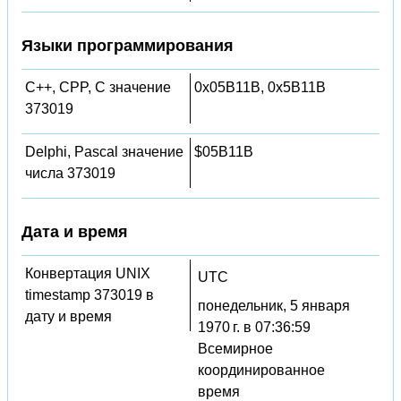
Языки программирования
C++, CPP, C значение
0x05B11B, 0x5B11B
373019
Delphi, Pascal значение
$05B11B
числа 373019
Дата и время
Конвертация UNIX
UTC
timestamp 373019 в
понедельник, 5 января
дату и время
1970 г. в 07:36:59
Всемирное
координированное
время