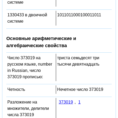
системе
1330433 в двоичной
1011011000100011011
системе
Основные арифметические и
алгебраические свойства
Число 373019 на
триста семьдесят три
русском языке, number
тысячи девятнадцать
in Russian, число
373019 прописью:
Четность
Нечетное число 373019
Разложение на
373019
,
1
множители, делители
числа 373019