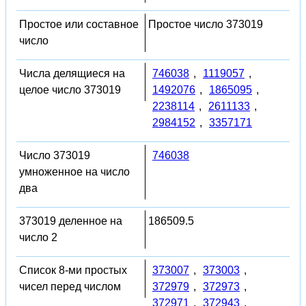
Простое или составное
Простое число 373019
число
Числа делящиеся на
746038
,
1119057
,
целое число 373019
1492076
,
1865095
,
2238114
,
2611133
,
2984152
,
3357171
Число 373019
746038
умноженное на число
два
373019 деленное на
186509.5
число 2
Список 8-ми простых
373007
,
373003
,
чисел перед числом
372979
,
372973
,
372971
,
372943
,