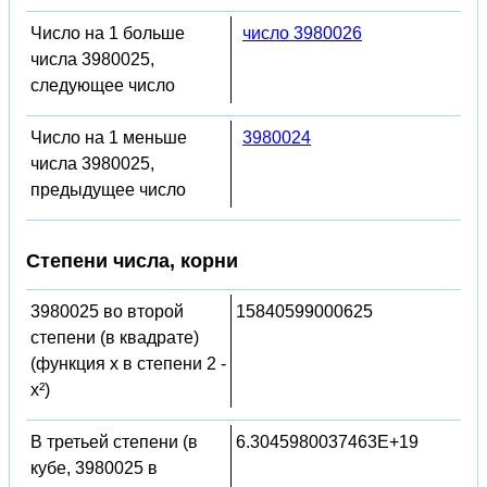
Число на 1 больше
число 3980026
числа 3980025,
следующее число
Число на 1 меньше
3980024
числа 3980025,
предыдущее число
Степени числа, корни
3980025 во второй
15840599000625
степени (в квадрате)
(функция x в степени 2 -
x²)
В третьей степени (в
6.3045980037463E+19
кубе, 3980025 в