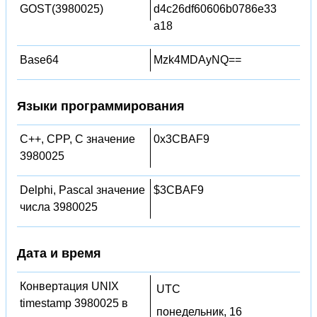
GOST(3980025)
d4c26df60606b0786e33
a18
Base64
Mzk4MDAyNQ==
Языки программирования
C++, CPP, C значение
0x3CBAF9
3980025
Delphi, Pascal значение
$3CBAF9
числа 3980025
Дата и время
Конвертация UNIX
UTC
timestamp 3980025 в
понедельник, 16