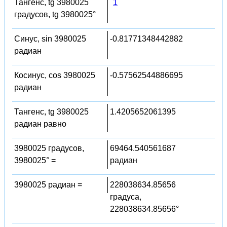
Тангенс, tg 3980025
1
градусов, tg 3980025°
Синус, sin 3980025
-0.81771348442882
радиан
Косинус, cos 3980025
-0.57562544886695
радиан
Тангенс, tg 3980025
1.4205652061395
радиан равно
3980025 градусов,
69464.540561687
3980025° =
радиан
3980025 радиан =
228038634.85656
градуса,
228038634.85656°