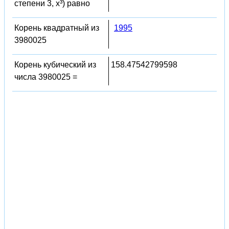
степени 3, x³) равно
Корень квадратный из
1995
3980025
Корень кубический из
158.47542799598
числа 3980025 =