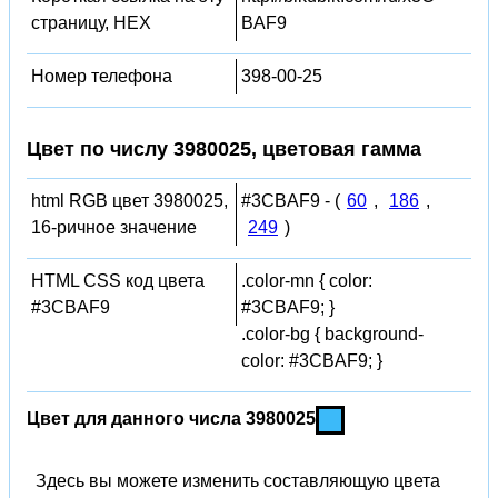
страницу, HEX
BAF9
Номер телефона
398-00-25
Цвет по числу 3980025, цветовая гамма
html RGB цвет 3980025,
#3CBAF9 - (
60
,
186
,
16-ричное значение
249
)
HTML CSS код цвета
.color-mn { color:
#3CBAF9
#3CBAF9; }
.color-bg { background-
color: #3CBAF9; }
Цвет для данного числа 3980025
Здесь вы можете изменить составляющую цвета