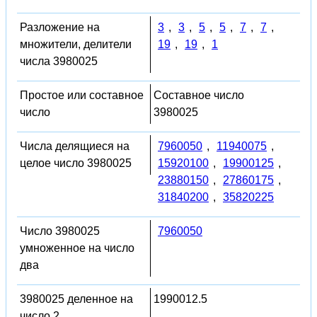
Разложение на
3
,
3
,
5
,
5
,
7
,
7
,
множители, делители
19
,
19
,
1
числа 3980025
Простое или составное
Составное число
число
3980025
Числа делящиеся на
7960050
,
11940075
,
целое число 3980025
15920100
,
19900125
,
23880150
,
27860175
,
31840200
,
35820225
Число 3980025
7960050
умноженное на число
два
3980025 деленное на
1990012.5
число 2