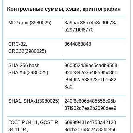
Контрольные суммы, хэши, криптография
MD-5 хэш(3980025)
3a9bac88b74b8d90673a
a2971f0f8770
CRC-32,
3644868848
CRC32(3980025)
SHA-256 hash,
960852439ac5cadb9508
SHA256(3980025)
92de342e364f859f5c8bc
e949f2a538323e1b1582
3a0
SHA1, SHA-1(3980025)
240f6c606d485555c95b
37f902d7ea2b2098dee9
ГОСТ Р 34.11, GOST R
6099f9431c4758a42120
34.11-94,
8dcb3c768e24c33fdef56