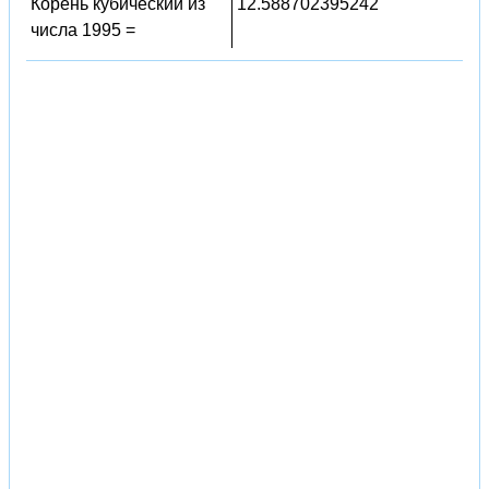
Корень кубический из
12.588702395242
числа 1995 =