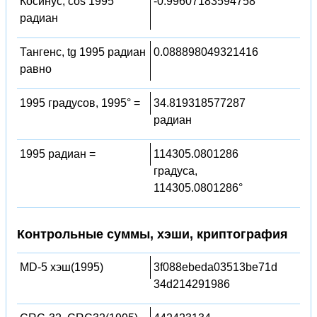
Косинус, cos 1995
-0.99607183594758
радиан
Тангенс, tg 1995 радиан
0.088898049321416
равно
1995 градусов, 1995° =
34.819318577287
радиан
1995 радиан =
114305.0801286
градуса,
114305.0801286°
Контрольные суммы, хэши, криптография
MD-5 хэш(1995)
3f088ebeda03513be71d
34d214291986