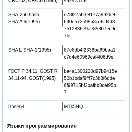
CRC-32, CRC32(1995)
442423134
SHA-256 hash,
e78f27ab3ef177a9926e6
SHA256(1995)
b90e572b9853ce6cf4d8
7512836e9ae85807ec9d
7fe
SHA1, SHA-1(1995)
87e8db4f2338ba69baa1
c7d4e60969caf4f06d9e
ГОСТ Р 34.11, GOST R
ba4a1300220d97b9415e
34.11-94, GOST(1995)
50b1bdaf9f47c3b3f6dde
6f99715bf2bafbb8cef95b
7
Base64
MTk5NQ==
Языки программирования