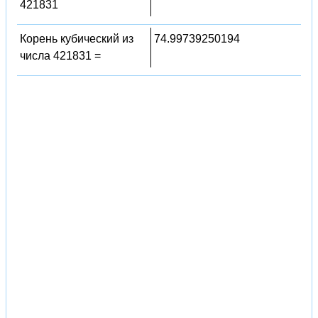
421831
Корень кубический из
74.99739250194
числа 421831 =