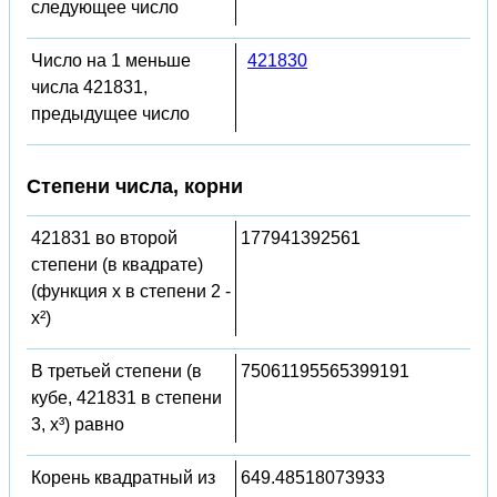
следующее число
Число на 1 меньше
421830
числа 421831,
предыдущее число
Степени числа, корни
421831 во второй
177941392561
степени (в квадрате)
(функция x в степени 2 -
x²)
В третьей степени (в
75061195565399191
кубе, 421831 в степени
3, x³) равно
Корень квадратный из
649.48518073933