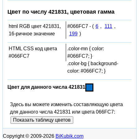
Цвет по числу 421831, цветовая гамма
html RGB цвет 421831,
#066FC7 - (
6
,
111
,
16-ричное значение
199
)
HTML CSS код цвета
.color-mn { color:
#066FC7
#066FC7; }
.color-bg { background-
color: #066FC7; }
Цвет для данного числа 421831
Здесь вы можете изменить составляющую цвета
для данного числа 421831 или цвета 066FC7:
Показать таблицу цветов
Copyright © 2009-2026
BiKubik.com