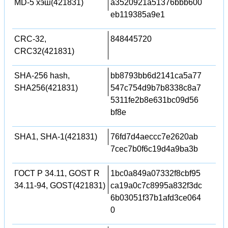
MD-5 хэш(421831)
a3520921a51376bbb600
eb119385a9e1
CRC-32,
848445720
CRC32(421831)
SHA-256 hash,
bb8793bb6d2141ca5a77
SHA256(421831)
547c754d9b7b8338c8a7
5311fe2b8e631bc09d56
bf8e
SHA1, SHA-1(421831)
76fd7d4aeccc7e2620ab
7cec7b0f6c19d4a9ba3b
ГОСТ Р 34.11, GOST R
1bc0a849a07332f8cbf95
34.11-94, GOST(421831)
ca19a0c7c8995a832f3dc
6b03051f37b1afd3ce064
0