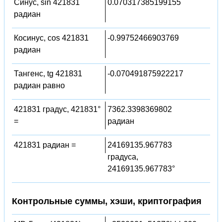
Синус, sin 421831
0.070317385199155
радиан
Косинус, cos 421831
-0.99752466903769
радиан
Тангенс, tg 421831
-0.070491875922217
радиан равно
421831 градус, 421831°
7362.3398369802
=
радиан
421831 радиан =
24169135.967783
градуса,
24169135.967783°
Контрольные суммы, хэши, криптография