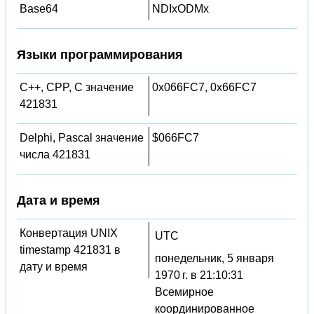
Base64
NDIxODMx
Языки программирования
C++, CPP, C значение
0x066FC7, 0x66FC7
421831
Delphi, Pascal значение
$066FC7
числа 421831
Дата и время
Конвертация UNIX
UTC
timestamp 421831 в
понедельник, 5 января
дату и время
1970 г. в 21:10:31
Всемирное
координированное