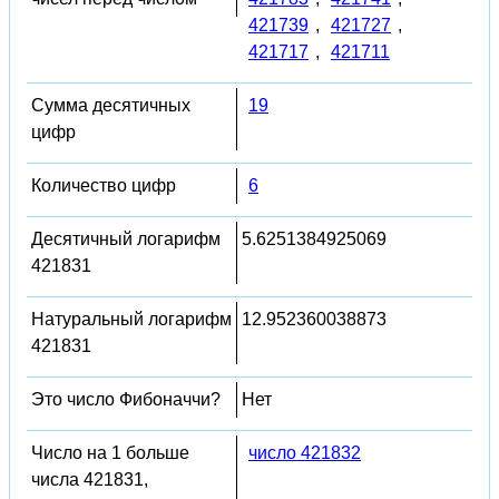
421739
,
421727
,
421717
,
421711
Сумма десятичных
19
цифр
Количество цифр
6
Десятичный логарифм
5.6251384925069
421831
Натуральный логарифм
12.952360038873
421831
Это число Фибоначчи?
Нет
Число на 1 больше
число 421832
числа 421831,