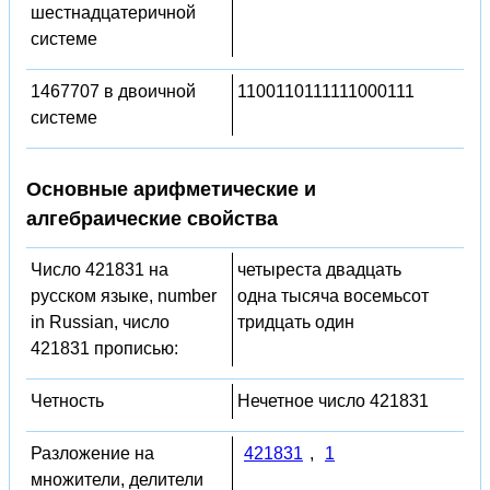
шестнадцатеричной
системе
1467707 в двоичной
1100110111111000111
системе
Основные арифметические и
алгебраические свойства
Число 421831 на
четыреста двадцать
русском языке, number
одна тысяча восемьсот
in Russian, число
тридцать один
421831 прописью:
Четность
Нечетное число 421831
Разложение на
421831
,
1
множители, делители