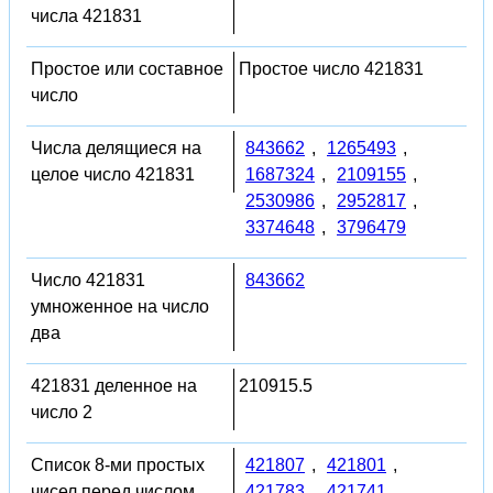
числа 421831
Простое или составное
Простое число 421831
число
Числа делящиеся на
843662
,
1265493
,
целое число 421831
1687324
,
2109155
,
2530986
,
2952817
,
3374648
,
3796479
Число 421831
843662
умноженное на число
два
421831 деленное на
210915.5
число 2
Список 8-ми простых
421807
,
421801
,
чисел перед числом
421783
,
421741
,