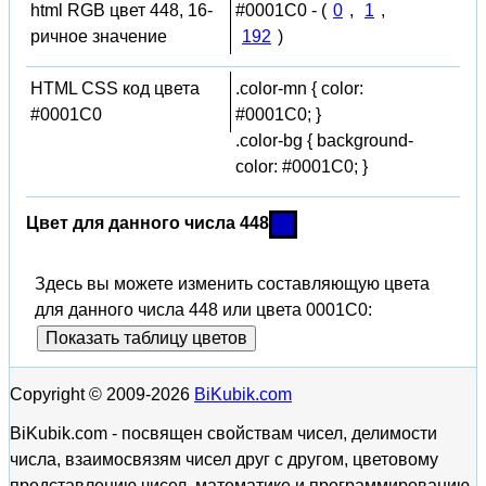
html RGB цвет 448, 16-
#0001C0 - (
0
,
1
,
ричное значение
192
)
HTML CSS код цвета
.color-mn { color:
#0001C0
#0001C0; }
.color-bg { background-
color: #0001C0; }
Цвет для данного числа 448
Здесь вы можете изменить составляющую цвета
для данного числа 448 или цвета 0001C0:
Показать таблицу цветов
Copyright © 2009-2026
BiKubik.com
BiKubik.com - посвящен свойствам чисел, делимости
числа, взаимосвязям чисел друг с другом, цветовому
представлению чисел, математике и программированию,