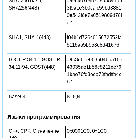
SHA-256 hash,
a4ecdd704d258aa841bb
SHA256(448)
3f9a1e3b0cafc59bd8881
0e542f8e7a0519809d78f
e7
SHA1, SHA-1(448)
f04b1d726c615672552fa
5116aa5b958d8d41676
ГОСТ Р 34.11, GOST R
a9b3e61e063504bba16e
34.11-94, GOST(448)
43935ae1b56c8211ec79
1bae76fd3eda73fadffa4c
b7
Base64
NDQ4
Языки программирования
C++, CPP, C значение
0x0001C0, 0x1C0