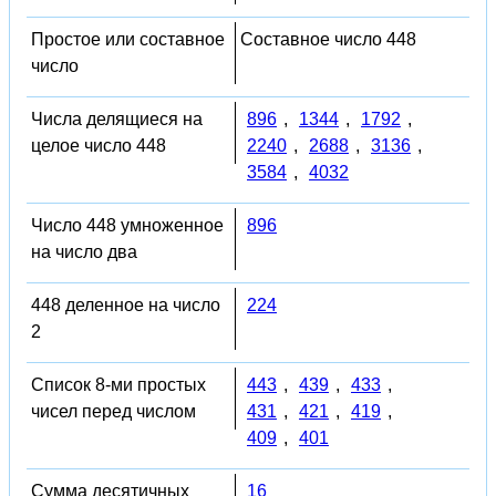
Простое или составное
Составное число 448
число
Числа делящиеся на
896
,
1344
,
1792
,
целое число 448
2240
,
2688
,
3136
,
3584
,
4032
Число 448 умноженное
896
на число два
448 деленное на число
224
2
Список 8-ми простых
443
,
439
,
433
,
чисел перед числом
431
,
421
,
419
,
409
,
401
Сумма десятичных
16