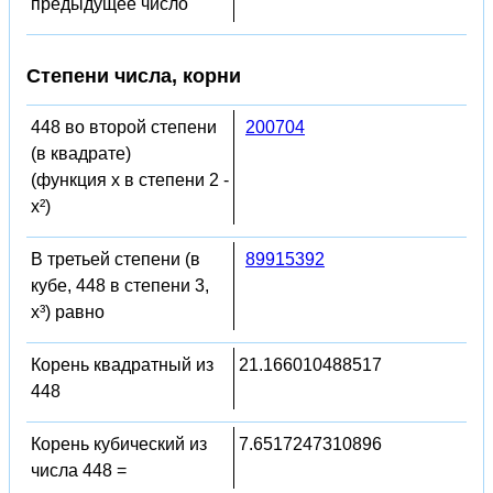
предыдущее число
Степени числа, корни
448 во второй степени
200704
(в квадрате)
(функция x в степени 2 -
x²)
В третьей степени (в
89915392
кубе, 448 в степени 3,
x³) равно
Корень квадратный из
21.166010488517
448
Корень кубический из
7.6517247310896
числа 448 =