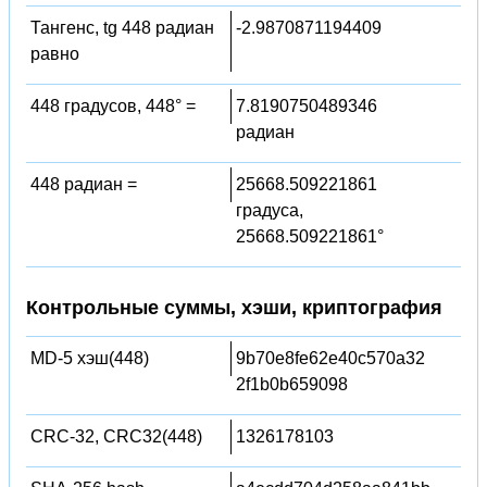
Тангенс, tg 448 радиан
-2.9870871194409
равно
448 градусов, 448° =
7.8190750489346
радиан
448 радиан =
25668.509221861
градуса,
25668.509221861°
Контрольные суммы, хэши, криптография
MD-5 хэш(448)
9b70e8fe62e40c570a32
2f1b0b659098
CRC-32, CRC32(448)
1326178103