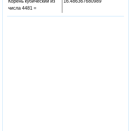
Корень кубический из
16.486367680989
числа 4481 =