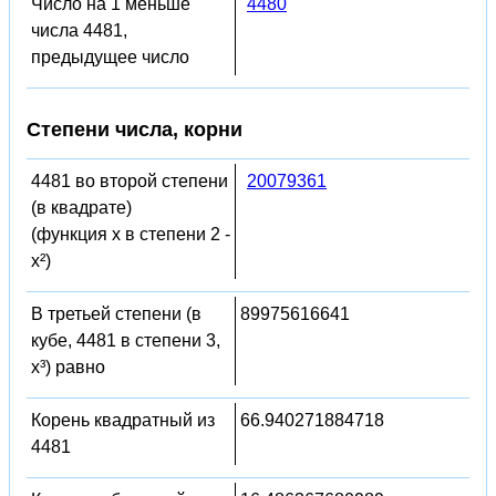
Число на 1 меньше
4480
числа 4481,
предыдущее число
Степени числа, корни
4481 во второй степени
20079361
(в квадрате)
(функция x в степени 2 -
x²)
В третьей степени (в
89975616641
кубе, 4481 в степени 3,
x³) равно
Корень квадратный из
66.940271884718
4481