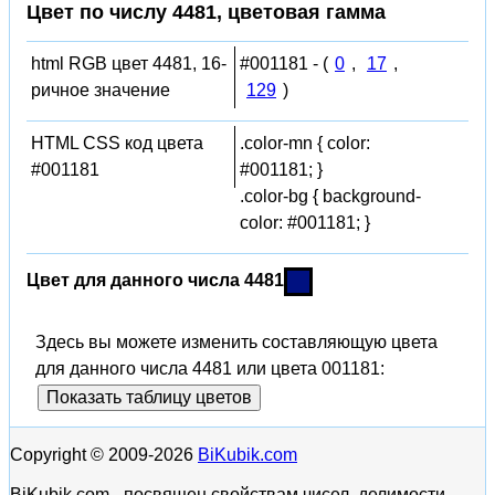
Цвет по числу 4481, цветовая гамма
html RGB цвет 4481, 16-
#001181 - (
0
,
17
,
ричное значение
129
)
HTML CSS код цвета
.color-mn { color:
#001181
#001181; }
.color-bg { background-
color: #001181; }
Цвет для данного числа 4481
Здесь вы можете изменить составляющую цвета
для данного числа 4481 или цвета 001181:
Показать таблицу цветов
Copyright © 2009-2026
BiKubik.com
BiKubik.com - посвящен свойствам чисел, делимости