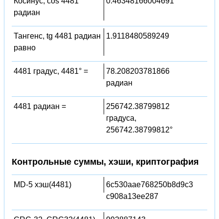
Косинус, cos 4481
0.46348166004691
радиан
Тангенс, tg 4481 радиан
1.9118480589249
равно
4481 градус, 4481° =
78.208203781866
радиан
4481 радиан =
256742.38799812
градуса,
256742.38799812°
Контрольные суммы, хэши, криптография
MD-5 хэш(4481)
6c530aae768250b8d9c3
c908a13ee287