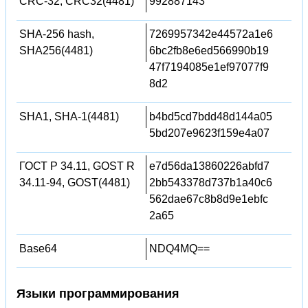
CRC-32, CRC32(4481)
992887143
SHA-256 hash,
7269957342e44572a1e6
SHA256(4481)
6bc2fb8e6ed566990b19
47f7194085e1ef97077f9
8d2
SHA1, SHA-1(4481)
b4bd5cd7bdd48d144a05
5bd207e9623f159e4a07
ГОСТ Р 34.11, GOST R
e7d56da13860226abfd7
34.11-94, GOST(4481)
2bb543378d737b1a40c6
562dae67c8b8d9e1ebfc
2a65
Base64
NDQ4MQ==
Языки программирования